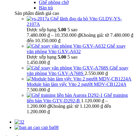
Ghế phòng chờ
Bàn trà
Sản phẩm đánh giá cao
Ghế lãnh đạo da bò Vito GLDV-YS-
2107A
Được xếp hạng
5.00
5 sao
7.480.000
₫
–
10.350.000
₫
Khoảng giá: từ 7.480.000 ₫
đến 10.350.000 ₫
Ghế xoay
văn phòng Vito GXV-A632
Được xếp hạng
5.00
5 sao
1.450.000
₫
Ghế xoay
văn phòng Vito GXV-A768S
2.550.000
₫
Module bàn làm việc Vito 2 người MDV-CB1224A
7.500.000
₫
Ghế training
liền bàn Vito GTV-D292-B
1.120.000
₫
–
1.200.000
₫
Khoảng giá: từ 1.120.000 ₫ đến
1.200.000 ₫