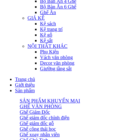
Bộ Bàn Ăn 4 Ghế
Bộ Bàn Ăn 6 Ghế
Ghế Ăn
GIÁ KỆ
Kệ sách
Kệ trang trí
Kệ gỗ
Kệ sắt
NỘI THẤT KHÁC
Phụ Kiện
Vách văn phòng
Decor văn phòng
Giường tầng sắt
Trang chủ
Giới thiệu
Sản phẩm
SẢN PHẨM KHUYẾN MẠI
GHẾ VĂN PHÒNG
Ghế Giám Đốc
Ghế giám đốc chỉnh điện
Ghế giám đốc gỗ
Ghế công thái học
Ghế xoay nhân viên