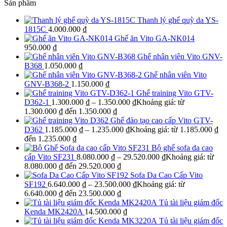
Sản phẩm
Thanh lý ghế quỳ da YS-
1815C
4.000.000
₫
Ghế ăn Vito GA-NK014
950.000
₫
Ghế nhân viên Vito GNV-
B368
1.050.000
₫
Ghế nhân viên Vito
GNV-B368-2
1.150.000
₫
Ghế training Vito GTV-
D362-1
1.300.000
₫
–
1.350.000
₫
Khoảng giá: từ
1.300.000 ₫ đến 1.350.000 ₫
Ghế đào tạo cao cấp Vito GTV-
D362
1.185.000
₫
–
1.235.000
₫
Khoảng giá: từ 1.185.000 ₫
đến 1.235.000 ₫
Bộ ghế sofa da cao
cấp Vito SF231
8.080.000
₫
–
29.520.000
₫
Khoảng giá: từ
8.080.000 ₫ đến 29.520.000 ₫
Sofa Da Cao Cấp Vito
SF192
6.640.000
₫
–
23.500.000
₫
Khoảng giá: từ
6.640.000 ₫ đến 23.500.000 ₫
Tủ tài liệu giám đốc
Kenda MK2420A
14.500.000
₫
Tủ tài liệu giám đốc