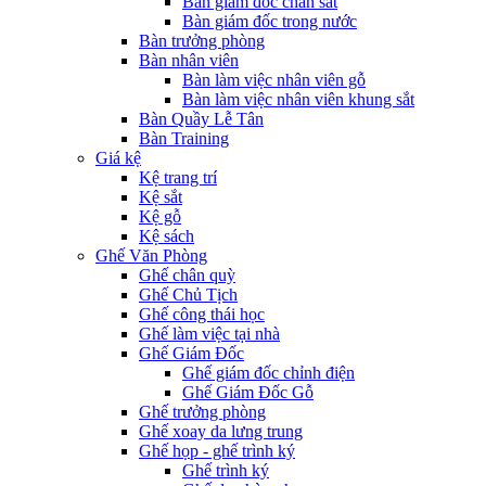
Bàn giám đốc chân sắt
Bàn giám đốc trong nước
Bàn trưởng phòng
Bàn nhân viên
Bàn làm việc nhân viên gỗ
Bàn làm việc nhân viên khung sắt
Bàn Quầy Lễ Tân
Bàn Training
Giá kệ
Kệ trang trí
Kệ sắt
Kệ gỗ
Kệ sách
Ghế Văn Phòng
Ghế chân quỳ
Ghế Chủ Tịch
Ghế công thái học
Ghế làm việc tại nhà
Ghế Giám Đốc
Ghế giám đốc chỉnh điện
Ghế Giám Đốc Gỗ
Ghế trưởng phòng
Ghế xoay da lưng trung
Ghế họp - ghế trình ký
Ghế trình ký