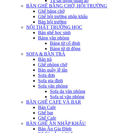
Tủ sắt đựng quần áo
BÀN GHẾ BĂNG CHỜ, HỘI TRƯỜNG
Ghế băng chờ
Ghế hội trường nhập khẩu
Bàn hội trường
NỘI THẤT TRƯỜNG HỌC
Bàn ghế học sinh
Bảng văn phòng
Bảng từ cố định
Bảng từ di động
SOFA & BÀN TRÀ
Bàn trà
Ghế phòng chờ
Bàn quầy lễ tân
Sofa đơn
Sofa gia đình
Sofa văn phòng
Sofa da văn phòng
Sofa nỉ văn phòng
BÀN GHẾ CAFE VÀ BAR
Bàn Cafe
Ghế bar
Ghế Cafe
BÀN GHẾ ĂN NHẬP KHẨU
Bàn Ăn Gia Đình