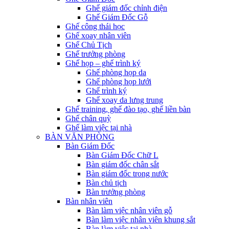
Ghế giám đốc chỉnh điện
Ghế Giám Đốc Gỗ
Ghế công thái học
Ghế xoay nhân viên
Ghế Chủ Tịch
Ghế trưởng phòng
Ghế họp – ghế trình ký
Ghế phòng họp da
Ghế phòng họp lưới
Ghế trình ký
Ghế xoay da lưng trung
Ghế training, ghế đào tạo, ghế liền bàn
Ghế chân quỳ
Ghế làm việc tại nhà
BÀN VĂN PHÒNG
Bàn Giám Đốc
Bàn Giám Đốc Chữ L
Bàn giám đốc chân sắt
Bàn giám đốc trong nước
Bàn chủ tịch
Bàn trưởng phòng
Bàn nhân viên
Bàn làm việc nhân viên gỗ
Bàn làm việc nhân viên khung sắt
Bàn làm việc tại nhà