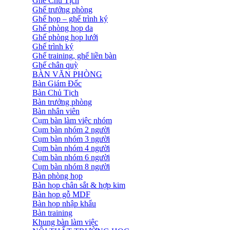
Ghế Chủ Tịch
Ghế trưởng phòng
Ghế họp – ghế trình ký
Ghế phòng họp da
Ghế phòng họp lưới
Ghế trình ký
Ghế training, ghế liền bàn
Ghế chân quỳ
BÀN VĂN PHÒNG
Bàn Giám Đốc
Bàn Chủ Tịch
Bàn trưởng phòng
Bàn nhân viên
Cụm bàn làm việc nhóm
Cụm bàn nhóm 2 người
Cụm bàn nhóm 3 người
Cụm bàn nhóm 4 người
Cụm bàn nhóm 6 người
Cụm bàn nhóm 8 người
Bàn phòng họp
Bàn họp chân sắt & hợp kim
Bàn họp gỗ MDF
Bàn họp nhập khẩu
Bàn training
Khung bàn làm việc