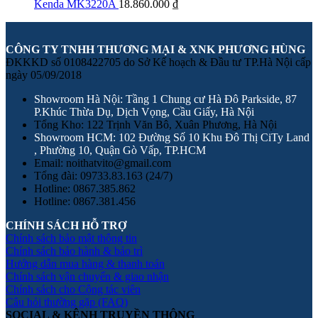
Kenda MK3220A
18.860.000
₫
CÔNG TY TNHH THƯƠNG MẠI & XNK PHƯƠNG HÙNG
ĐKKKD số 0108422705 do Sở Kế hoạch & Đầu tư TP.Hà Nội cấp
ngày 05/09/2018
Showroom Hà Nội: Tầng 1 Chung cư Hà Đô Parkside, 87
P.Khúc Thừa Dụ, Dịch Vọng, Cầu Giấy, Hà Nội
Tổng Kho: 122 Trịnh Văn Bô, Xuân Phương, Hà Nội
Showroom HCM: 102 Đường Số 10 Khu Đô Thị CiTy Land
, Phường 10, Quận Gò Vấp, TP.HCM
Email: noithatvito@gmail.com
Tổng đài: 09733.83.163 (24/7)
Hotline: 0867.385.862
Hotline: 0867.381.456
CHÍNH SÁCH HỖ TRỢ
Chính sách bảo mật thông tin
Chính sách bảo hành & bảo trì
Hướng dẫn mua hàng & thanh toán
Chính sách vận chuyển & giao nhận
Chính sách cho Cộng tác viên
Câu hỏi thường gặp (FAQ)
SOCIAL & KÊNH TRUYỀN THÔNG