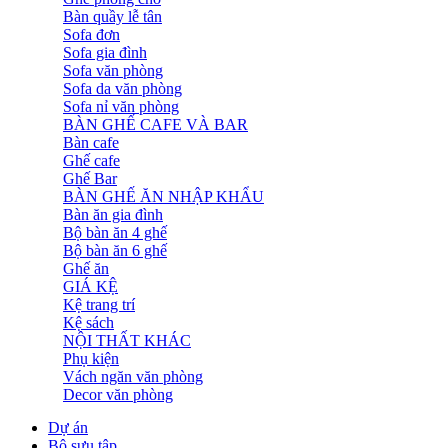
Bàn quầy lễ tân
Sofa đơn
Sofa gia đình
Sofa văn phòng
Sofa da văn phòng
Sofa nỉ văn phòng
BÀN GHẾ CAFE VÀ BAR
Bàn cafe
Ghế cafe
Ghế Bar
BÀN GHẾ ĂN NHẬP KHẨU
Bàn ăn gia đình
Bộ bàn ăn 4 ghế
Bộ bàn ăn 6 ghế
Ghế ăn
GIÁ KỆ
Kệ trang trí
Kệ sách
NỘI THẤT KHÁC
Phụ kiện
Vách ngăn văn phòng
Decor văn phòng
Dự án
Bộ sưu tập