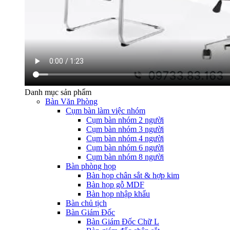
Danh mục sản phẩm
Bàn Văn Phòng
Cụm bàn làm việc nhóm
Cụm bàn nhóm 2 người
Cụm bàn nhóm 3 người
Cụm bàn nhóm 4 người
Cụm bàn nhóm 6 người
Cụm bàn nhóm 8 người
Bàn phòng họp
Bàn họp chân sắt & hợp kim
Bàn họp gỗ MDF
Bàn họp nhập khẩu
Bàn chủ tịch
Bàn Giám Đốc
Bàn Giám Đốc Chữ L