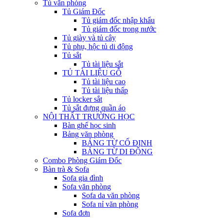
Tủ văn phòng
Tủ Giám Đốc
Tủ giám đốc nhập khẩu
Tủ giám đốc trong nước
Tủ giày và tủ cây
Tủ phụ, hộc tủ di động
Tủ sắt
Tủ tài liệu sắt
TỦ TÀI LIỆU GỖ
Tủ tài liệu cao
Tủ tài liệu thấp
Tủ locker sắt
Tủ sắt đựng quần áo
NỘI THẤT TRƯỜNG HỌC
Bàn ghế học sinh
Bảng văn phòng
BẢNG TỪ CỐ ĐỊNH
BẢNG TỪ DI ĐỘNG
Combo Phòng Giám Đốc
Bàn trà & Sofa
Sofa gia đình
Sofa văn phòng
Sofa da văn phòng
Sofa nỉ văn phòng
Sofa đơn