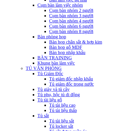
Cụm bàn làm việc nhóm
Cụm bàn nhóm 2 người
Cụm bàn nhóm 3 người
Cụm bàn nhóm 4 người
Cụm bàn nhóm 6 người
Cụm bàn nhóm 8 người
Bàn phòng họp
Bàn họp chân sắt & hợp kim
Bàn họp gỗ MDF
Bàn họp nhập khẩu
BÀN TRAINING
Khung bàn làm việc
TỦ VĂN PHÒNG
Tủ Giám Đốc
Tủ giám đốc nhập khẩu
Tủ giám đốc trong nước
Tủ giày và tủ cây
Tủ phụ, hộc tủ di động
Tủ tài liệu gỗ
Tủ tài liệu cao
Tủ tài liệu thấp
Tủ sắt
Tủ tài liệu sắt
Tủ locker sắt