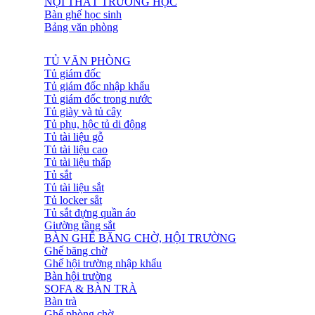
NỘI THẤT TRƯỜNG HỌC
Bàn ghế học sinh
Bảng văn phòng
TỦ VĂN PHÒNG
Tủ giám đốc
Tủ giám đốc nhập khẩu
Tủ giám đốc trong nước
Tủ giày và tủ cây
Tủ phụ, hộc tủ di động
Tủ tài liệu gỗ
Tủ tài liệu cao
Tủ tài liệu thấp
Tủ sắt
Tủ tài liệu sắt
Tủ locker sắt
Tủ sắt đựng quần áo
Giường tầng sắt
BÀN GHẾ BĂNG CHỜ, HỘI TRƯỜNG
Ghế băng chờ
Ghế hội trường nhập khẩu
Bàn hội trường
SOFA & BÀN TRÀ
Bàn trà
Ghế phòng chờ