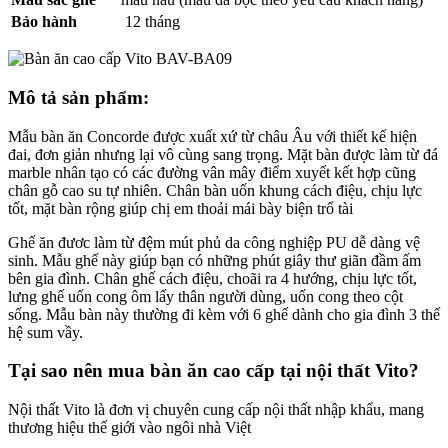
Bảo hành
12 tháng
Mô tả sản phẩm:
Mẫu bàn ăn Concorde được xuất xứ từ châu Âu với thiết kế hiện
đai, đơn giản nhưng lại vô cùng sang trọng. Mặt bàn được làm từ đá
marble nhân tạo có các đường vân mây điểm xuyết kết hợp cũng
chân gỗ cao su tự nhiên. Chân bàn uốn khung cách điệu, chịu lực
tốt, mặt bàn rộng giúp chị em thoải mái bày biện trổ tài
Ghế ăn đươc làm từ đệm mút phủ da công nghiệp PU dễ dàng vệ
sinh. Mẫu ghế này giúp bạn có những phút giây thư giãn đầm ấm
bên gia đình. Chân ghế cách điệu, choãi ra 4 hướng, chịu lực tốt,
lưng ghế uốn cong ôm lấy thân người dùng, uốn cong theo cột
sống. Mẫu bàn này thường đi kèm với 6 ghế dành cho gia đình 3 thế
hệ sum vầy.
Tại sao nên mua bàn ăn cao cấp tại nội thất Vito?
Nội thất Vito là đơn vị chuyên cung cấp nội thất nhập khẩu, mang
thương hiệu thế giới vào ngôi nhà Việt