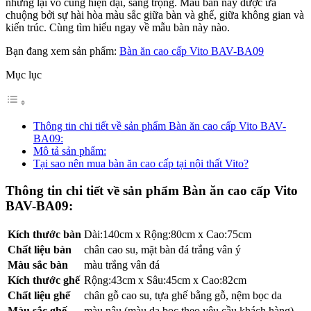
nhưng lại vô cùng hiện đại, sang trọng. Mẫu bàn này được ưa
chuộng bởi sự hài hòa màu sắc giữa bàn và ghế, giữa không gian và
kiến trúc. Cùng tìm hiểu ngay về mẫu bàn này nào.
Bạn đang xem sản phẩm:
Bàn ăn cao cấp Vito BAV-BA09
Mục lục
Thông tin chi tiết về sản phẩm Bàn ăn cao cấp Vito BAV-
BA09:
Mô tả sản phẩm:
Tại sao nên mua bàn ăn cao cấp tại nội thất Vito?
Thông tin chi tiết về sản phẩm Bàn ăn cao cấp Vito
BAV-BA09:
Kích thước bàn
Dài:140cm x Rộng:80cm x Cao:75cm
Chất liệu bàn
chân cao su, mặt bàn đá trắng vân ý
Màu sắc bàn
màu trắng vân đá
Kích thước ghế
Rộng:43cm x Sâu:45cm x Cao:82cm
Chất liệu ghế
chân gỗ cao su, tựa ghế bằng gỗ, nệm bọc da
Màu sắc ghế
màu nâu (màu da bọc theo yêu cầu khách hàng)