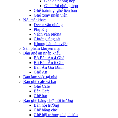
Ghế da phòng họp
Ghế lưới phòng họp
Ghế training, ghế liền bàn
Ghế xoay nhân viên
Nội thất khác
Decor văn phòng
Phụ Kiện
Vách văn phòng
Giường tầng sắt
Khung bàn làm việc
Sản phẩm khuyến mại
Bàn ghế ăn nhập khẩu
Bộ Bàn Ăn 4 Ghế
Bộ Bàn Ăn 6 Ghế
Bàn Ăn Gia Đình
Ghế Ăn
Bàn làm việc tại nhà
Bàn ghế cafe và bar
Ghế Cafe
Bàn Cafe
Ghế bar
Bàn ghế băng chờ, hội trường
Bàn hội trường
Ghế băng chờ
Ghế hội trường nhập khẩu