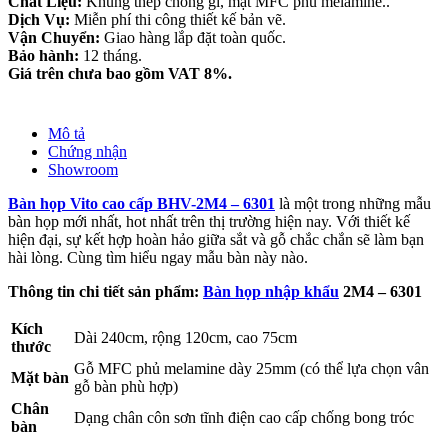
Chất Liệu:
Khung thép chống gỉ, mặt MFC phủ melamine..
Dịch Vụ:
Miễn phí thi công thiết kế bản vẽ.
Vận Chuyển:
Giao hàng lắp đặt toàn quốc.
Bảo hành:
12 tháng.
Giá trên chưa bao gồm VAT 8%.
Mô tả
Chứng nhận
Showroom
Bàn họp Vito cao cấp BHV-2M4 – 6301
là một trong những mẫu
bàn họp mới nhất, hot nhất trên thị trường hiện nay. Với thiết kế
hiện đại, sự kết hợp hoàn hảo giữa sắt và gỗ chắc chắn sẽ làm bạn
hài lòng. Cùng tìm hiểu ngay mẫu bàn này nào.
Thông tin chi tiết sản phẩm:
Bàn họp nhập khẩu
2M4 – 6301
Kích
Dài 240cm, rộng 120cm, cao 75cm
thước
Gỗ MFC phủ melamine dày 25mm (có thể lựa chọn vân
Mặt bàn
gỗ bàn phù hợp)
Chân
Dạng chân côn sơn tĩnh điện cao cấp chống bong tróc
bàn