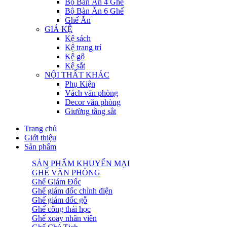
Bộ Bàn Ăn 4 Ghế
Bộ Bàn Ăn 6 Ghế
Ghế Ăn
GIÁ KỆ
Kệ sách
Kệ trang trí
Kệ gỗ
Kệ sắt
NỘI THẤT KHÁC
Phụ Kiện
Vách văn phòng
Decor văn phòng
Giường tầng sắt
Trang chủ
Giới thiệu
Sản phẩm
SẢN PHẨM KHUYẾN MẠI
GHẾ VĂN PHÒNG
Ghế Giám Đốc
Ghế giám đốc chỉnh điện
Ghế giám đốc gỗ
Ghế công thái học
Ghế xoay nhân viên