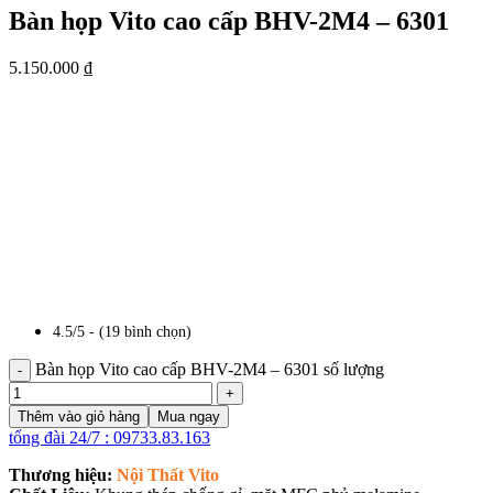
Bàn họp Vito cao cấp BHV-2M4 – 6301
5.150.000
₫
4.5/5 - (19 bình chọn)
Bàn họp Vito cao cấp BHV-2M4 – 6301 số lượng
Thêm vào giỏ hàng
Mua ngay
tổng đài 24/7 : 09733.83.163
Thương hiệu:
Nội Thất Vito