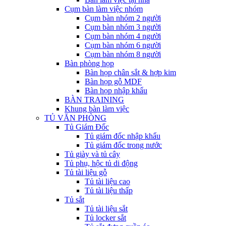
Cụm bàn làm việc nhóm
Cụm bàn nhóm 2 người
Cụm bàn nhóm 3 người
Cụm bàn nhóm 4 người
Cụm bàn nhóm 6 người
Cụm bàn nhóm 8 người
Bàn phòng họp
Bàn họp chân sắt & hợp kim
Bàn họp gỗ MDF
Bàn họp nhập khẩu
BÀN TRAINING
Khung bàn làm việc
TỦ VĂN PHÒNG
Tủ Giám Đốc
Tủ giám đốc nhập khẩu
Tủ giám đốc trong nước
Tủ giày và tủ cây
Tủ phụ, hộc tủ di động
Tủ tài liệu gỗ
Tủ tài liệu cao
Tủ tài liệu thấp
Tủ sắt
Tủ tài liệu sắt
Tủ locker sắt