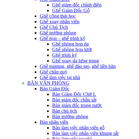
Ghế giám đốc chỉnh điện
Ghế Giám Đốc Gỗ
Ghế công thái học
Ghế xoay nhân viên
Ghế Chủ Tịch
Ghế trưởng phòng
Ghế họp – ghế trình ký
Ghế phòng họp da
Ghế phòng họp lưới
Ghế trình ký
Ghế xoay da lưng trung
Ghế training, ghế đào tạo, ghế liền bàn
Ghế chân quỳ
Ghế làm việc tại nhà
BÀN VĂN PHÒNG
Bàn Giám Đốc
Bàn Giám Đốc Chữ L
Bàn giám đốc chân sắt
Bàn giám đốc trong nước
Bàn chủ tịch
Bàn trưởng phòng
Bàn nhân viên
Bàn làm việc nhân viên gỗ
Bàn làm việc nhân viên khung sắt
Bàn làm việc tại nhà