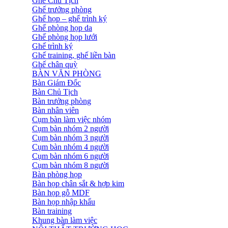
Ghế Chủ Tịch
Ghế trưởng phòng
Ghế họp – ghế trình ký
Ghế phòng họp da
Ghế phòng họp lưới
Ghế trình ký
Ghế training, ghế liền bàn
Ghế chân quỳ
BÀN VĂN PHÒNG
Bàn Giám Đốc
Bàn Chủ Tịch
Bàn trưởng phòng
Bàn nhân viên
Cụm bàn làm việc nhóm
Cụm bàn nhóm 2 người
Cụm bàn nhóm 3 người
Cụm bàn nhóm 4 người
Cụm bàn nhóm 6 người
Cụm bàn nhóm 8 người
Bàn phòng họp
Bàn họp chân sắt & hợp kim
Bàn họp gỗ MDF
Bàn họp nhập khẩu
Bàn training
Khung bàn làm việc