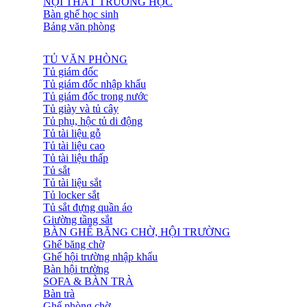
NỘI THẤT TRƯỜNG HỌC
Bàn ghế học sinh
Bảng văn phòng
TỦ VĂN PHÒNG
Tủ giám đốc
Tủ giám đốc nhập khẩu
Tủ giám đốc trong nước
Tủ giày và tủ cây
Tủ phụ, hộc tủ di động
Tủ tài liệu gỗ
Tủ tài liệu cao
Tủ tài liệu thấp
Tủ sắt
Tủ tài liệu sắt
Tủ locker sắt
Tủ sắt đựng quần áo
Giường tầng sắt
BÀN GHẾ BĂNG CHỜ, HỘI TRƯỜNG
Ghế băng chờ
Ghế hội trường nhập khẩu
Bàn hội trường
SOFA & BÀN TRÀ
Bàn trà
Ghế phòng chờ