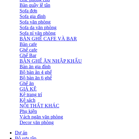
Bàn quầy lễ tân
Sofa đơn
Sofa gia đình
Sofa văn phòng
Sofa da văn phòng
Sofa nỉ văn phòng
BÀN GHẾ CAFE VÀ BAR
Bàn cafe
Ghế cafe
Ghế Bar
BÀN GHẾ ĂN NHẬP KHẨU
Bàn ăn gia đình
Bộ bàn ăn 4 ghế
Bộ bàn ăn 6 ghế
Ghế ăn
GIÁ KỆ
Kệ trang trí
Kệ sách
NỘI THẤT KHÁC
Phụ kiện
Vách ngăn văn phòng
Decor văn phòng
Dự án
Bộ sưu tập