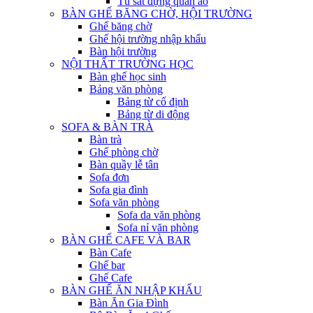
Tủ sắt đựng quần áo
BÀN GHẾ BĂNG CHỜ, HỘI TRƯỜNG
Ghế băng chờ
Ghế hội trường nhập khẩu
Bàn hội trường
NỘI THẤT TRƯỜNG HỌC
Bàn ghế học sinh
Bảng văn phòng
Bảng từ cố định
Bảng từ di động
SOFA & BÀN TRÀ
Bàn trà
Ghế phòng chờ
Bàn quầy lễ tân
Sofa đơn
Sofa gia đình
Sofa văn phòng
Sofa da văn phòng
Sofa nỉ văn phòng
BÀN GHẾ CAFE VÀ BAR
Bàn Cafe
Ghế bar
Ghế Cafe
BÀN GHẾ ĂN NHẬP KHẨU
Bàn Ăn Gia Đình