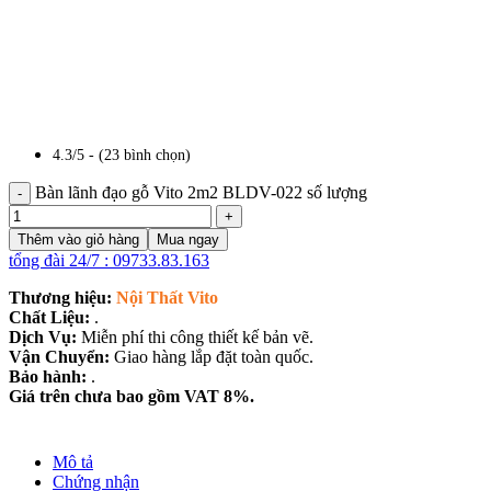
4.3/5 - (23 bình chọn)
Bàn lãnh đạo gỗ Vito 2m2 BLDV-022 số lượng
Thêm vào giỏ hàng
Mua ngay
tổng đài 24/7 : 09733.83.163
Thương hiệu:
Nội Thất Vito
Chất Liệu:
.
Dịch Vụ:
Miễn phí thi công thiết kế bản vẽ.
Vận Chuyển:
Giao hàng lắp đặt toàn quốc.
Bảo hành:
.
Giá trên chưa bao gồm VAT 8%.
Mô tả
Chứng nhận