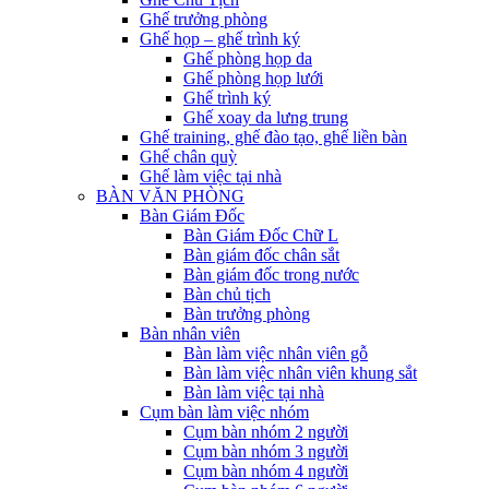
Ghế trưởng phòng
Ghế họp – ghế trình ký
Ghế phòng họp da
Ghế phòng họp lưới
Ghế trình ký
Ghế xoay da lưng trung
Ghế training, ghế đào tạo, ghế liền bàn
Ghế chân quỳ
Ghế làm việc tại nhà
BÀN VĂN PHÒNG
Bàn Giám Đốc
Bàn Giám Đốc Chữ L
Bàn giám đốc chân sắt
Bàn giám đốc trong nước
Bàn chủ tịch
Bàn trưởng phòng
Bàn nhân viên
Bàn làm việc nhân viên gỗ
Bàn làm việc nhân viên khung sắt
Bàn làm việc tại nhà
Cụm bàn làm việc nhóm
Cụm bàn nhóm 2 người
Cụm bàn nhóm 3 người
Cụm bàn nhóm 4 người