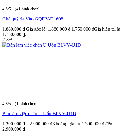
4.8/5 - (41 bình chọn)
Ghế quỳ da Vito GQDV-D1608
1.880.000
₫
Giá gốc là: 1.880.000 ₫.
1.750.000
₫
Giá hiện tại là:
1.750.000 ₫.
-18%
4.8/5 - (1 bình chọn)
Bàn làm việc chân U Uốn BLVV-U1D
1.300.000
₫
–
2.900.000
₫
Khoảng giá: từ 1.300.000 ₫ đến
2.900.000 ₫