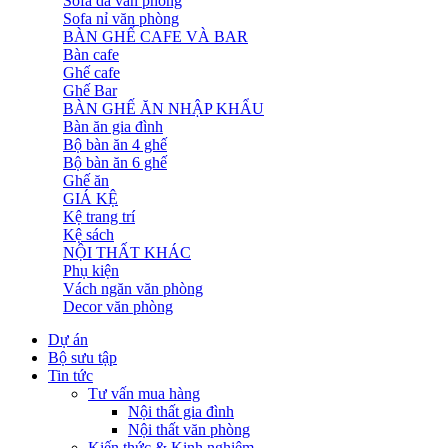
Sofa da văn phòng
Sofa nỉ văn phòng
BÀN GHẾ CAFE VÀ BAR
Bàn cafe
Ghế cafe
Ghế Bar
BÀN GHẾ ĂN NHẬP KHẨU
Bàn ăn gia đình
Bộ bàn ăn 4 ghế
Bộ bàn ăn 6 ghế
Ghế ăn
GIÁ KỆ
Kệ trang trí
Kệ sách
NỘI THẤT KHÁC
Phụ kiện
Vách ngăn văn phòng
Decor văn phòng
Dự án
Bộ sưu tập
Tin tức
Tư vấn mua hàng
Nội thất gia đình
Nội thất văn phòng
Kiến thức & Kinh nghiệm