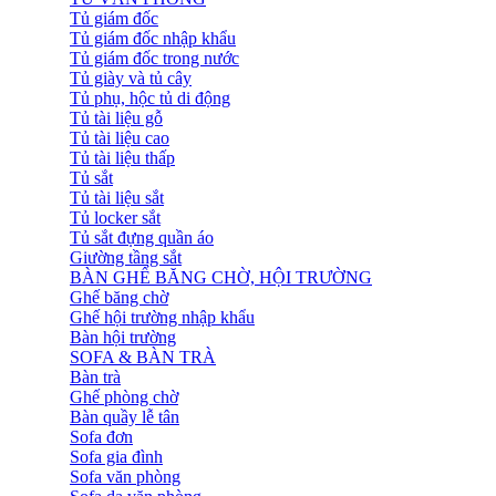
Tủ giám đốc
Tủ giám đốc nhập khẩu
Tủ giám đốc trong nước
Tủ giày và tủ cây
Tủ phụ, hộc tủ di động
Tủ tài liệu gỗ
Tủ tài liệu cao
Tủ tài liệu thấp
Tủ sắt
Tủ tài liệu sắt
Tủ locker sắt
Tủ sắt đựng quần áo
Giường tầng sắt
BÀN GHẾ BĂNG CHỜ, HỘI TRƯỜNG
Ghế băng chờ
Ghế hội trường nhập khẩu
Bàn hội trường
SOFA & BÀN TRÀ
Bàn trà
Ghế phòng chờ
Bàn quầy lễ tân
Sofa đơn
Sofa gia đình
Sofa văn phòng