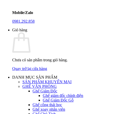
Mobile/Zalo
0981.292.858
Giỏ hàng
Chưa có sản phẩm trong giỏ hàng.
Quay trở lại cửa hàng
DANH MỤC SẢN PHẨM
SẢN PHẨM KHUYẾN MẠI
GHẾ VĂN PHÒNG
Ghế Giám Đốc
Ghế giám đốc chỉnh điện
Ghế Giám Đốc Gỗ
Ghế công thái học
Ghế xoay nhân viên
Ghế Chủ Tịch