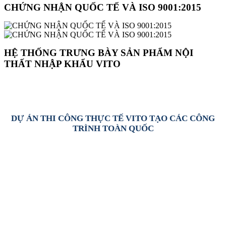
CHỨNG NHẬN QUỐC TẾ VÀ ISO 9001:2015
HỆ THỐNG TRƯNG BÀY SẢN PHẨM NỘI
THẤT NHẬP KHẨU VITO
DỰ ÁN THI CÔNG THỰC TẾ VITO TẠO CÁC CÔNG
TRÌNH TOÀN QUỐC