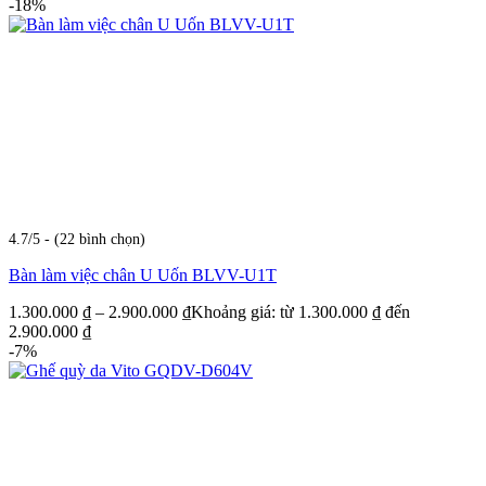
-18%
4.7/5 - (22 bình chọn)
Bàn làm việc chân U Uốn BLVV-U1T
1.300.000
₫
–
2.900.000
₫
Khoảng giá: từ 1.300.000 ₫ đến
2.900.000 ₫
-7%