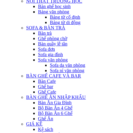
NỘI THẤT TRƯỜNG HỌC
Bàn ghế học sinh
Bảng văn phòng
Bảng từ cố định
Bảng từ di động
SOFA & BÀN TRÀ
Bàn trà
Ghế phòng chờ
Bàn quầy lễ tân
Sofa đơn
Sofa gia đình
Sofa văn phòng
Sofa da văn phòng
Sofa nỉ văn phòng
BÀN GHẾ CAFE VÀ BAR
Bàn Cafe
Ghế bar
Ghế Cafe
BÀN GHẾ ĂN NHẬP KHẨU
Bàn Ăn Gia Đình
Bộ Bàn Ăn 4 Ghế
Bộ Bàn Ăn 6 Ghế
Ghế Ăn
GIÁ KỆ
Kệ sách