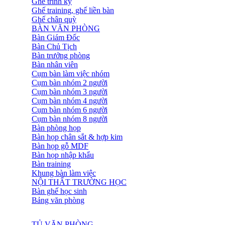
Ghế trình ký
Ghế training, ghế liền bàn
Ghế chân quỳ
BÀN VĂN PHÒNG
Bàn Giám Đốc
Bàn Chủ Tịch
Bàn trưởng phòng
Bàn nhân viên
Cụm bàn làm việc nhóm
Cụm bàn nhóm 2 người
Cụm bàn nhóm 3 người
Cụm bàn nhóm 4 người
Cụm bàn nhóm 6 người
Cụm bàn nhóm 8 người
Bàn phòng họp
Bàn họp chân sắt & hợp kim
Bàn họp gỗ MDF
Bàn họp nhập khẩu
Bàn training
Khung bàn làm việc
NỘI THẤT TRƯỜNG HỌC
Bàn ghế học sinh
Bảng văn phòng
TỦ VĂN PHÒNG