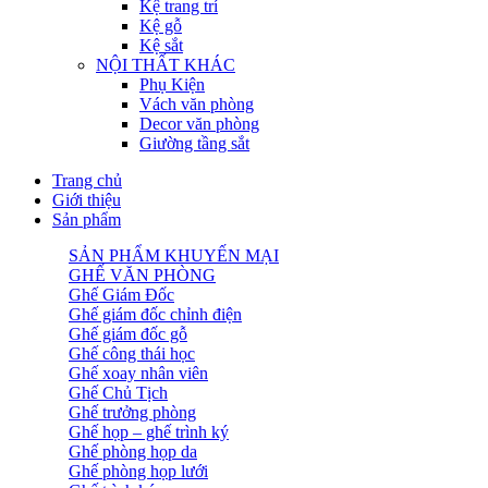
Kệ trang trí
Kệ gỗ
Kệ sắt
NỘI THẤT KHÁC
Phụ Kiện
Vách văn phòng
Decor văn phòng
Giường tầng sắt
Trang chủ
Giới thiệu
Sản phẩm
SẢN PHẨM KHUYẾN MẠI
GHẾ VĂN PHÒNG
Ghế Giám Đốc
Ghế giám đốc chỉnh điện
Ghế giám đốc gỗ
Ghế công thái học
Ghế xoay nhân viên
Ghế Chủ Tịch
Ghế trưởng phòng
Ghế họp – ghế trình ký
Ghế phòng họp da
Ghế phòng họp lưới