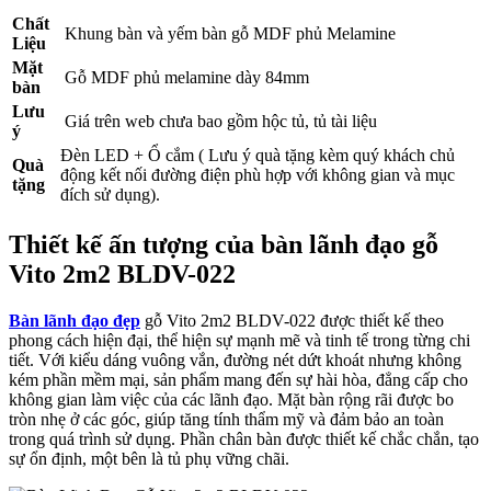
Chất
Khung bàn và yếm bàn gỗ MDF phủ Melamine
Liệu
Mặt
Gỗ MDF phủ melamine dày 84mm
bàn
Lưu
Giá trên web chưa bao gồm hộc tủ, tủ tài liệu
ý
Đèn LED + Ổ cắm ( Lưu ý quà tặng kèm quý khách chủ
Quà
động kết nối đường điện phù hợp với không gian và mục
tặng
đích sử dụng).
Thiết kế ấn tượng của bàn lãnh đạo gỗ
Vito 2m2 BLDV-022
Bàn lãnh đạo đẹp
gỗ Vito 2m2 BLDV-022 được thiết kế theo
phong cách hiện đại, thể hiện sự mạnh mẽ và tinh tế trong từng chi
tiết. Với kiểu dáng vuông vắn, đường nét dứt khoát nhưng không
kém phần mềm mại, sản phẩm mang đến sự hài hòa, đẳng cấp cho
không gian làm việc của các lãnh đạo. Mặt bàn rộng rãi được bo
tròn nhẹ ở các góc, giúp tăng tính thẩm mỹ và đảm bảo an toàn
trong quá trình sử dụng. Phần chân bàn được thiết kế chắc chắn, tạo
sự ổn định, một bên là tủ phụ vững chãi.