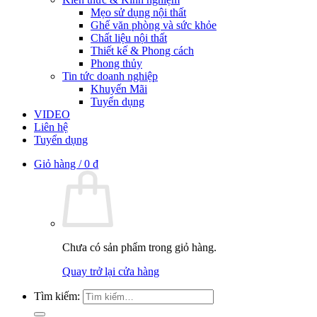
Mẹo sử dụng nội thất
Ghế văn phòng và sức khỏe
Chất liệu nội thất
Thiết kế & Phong cách
Phong thủy
Tin tức doanh nghiệp
Khuyến Mãi
Tuyển dụng
VIDEO
Liên hệ
Tuyển dụng
Giỏ hàng /
0
₫
Chưa có sản phẩm trong giỏ hàng.
Quay trở lại cửa hàng
Tìm kiếm: