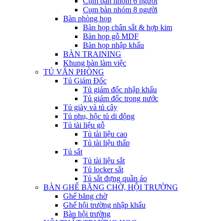
Cụm bàn nhóm 6 người
Cụm bàn nhóm 8 người
Bàn phòng họp
Bàn họp chân sắt & hợp kim
Bàn họp gỗ MDF
Bàn họp nhập khẩu
BÀN TRAINING
Khung bàn làm việc
TỦ VĂN PHÒNG
Tủ Giám Đốc
Tủ giám đốc nhập khẩu
Tủ giám đốc trong nước
Tủ giày và tủ cây
Tủ phụ, hộc tủ di động
Tủ tài liệu gỗ
Tủ tài liệu cao
Tủ tài liệu thấp
Tủ sắt
Tủ tài liệu sắt
Tủ locker sắt
Tủ sắt đựng quần áo
BÀN GHẾ BĂNG CHỜ, HỘI TRƯỜNG
Ghế băng chờ
Ghế hội trường nhập khẩu
Bàn hội trường