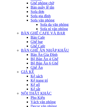
Ghế phòng chờ
Bàn quầy lễ tân
Sofa đơn
Sofa gia đình
Sofa văn phòng
Sofa da văn phòng
Sofa nỉ văn phòng
BÀN GHẾ CAFE VÀ BAR
Bàn Cafe
Ghế bar
Ghế Cafe
BÀN GHẾ ĂN NHẬP KHẨU
Bàn Ăn Gia Đình
Bộ Bàn Ăn 4 Ghế
Bộ Bàn Ăn 6 Ghế
Ghế Ăn
GIÁ KỆ
Kệ sách
Kệ trang trí
Kệ gỗ
Kệ sắt
NỘI THẤT KHÁC
Phụ Kiện
Vách văn phòng
Decor văn phòng