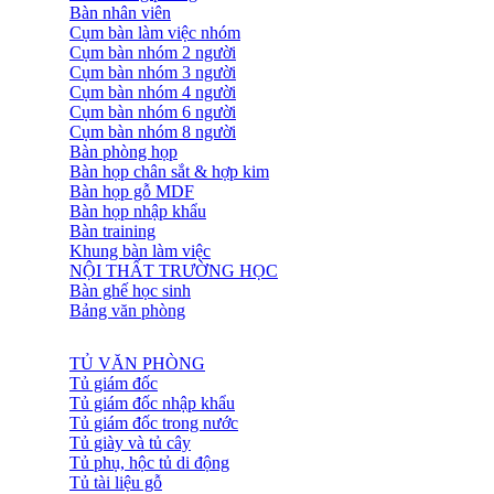
Bàn nhân viên
Cụm bàn làm việc nhóm
Cụm bàn nhóm 2 người
Cụm bàn nhóm 3 người
Cụm bàn nhóm 4 người
Cụm bàn nhóm 6 người
Cụm bàn nhóm 8 người
Bàn phòng họp
Bàn họp chân sắt & hợp kim
Bàn họp gỗ MDF
Bàn họp nhập khẩu
Bàn training
Khung bàn làm việc
NỘI THẤT TRƯỜNG HỌC
Bàn ghế học sinh
Bảng văn phòng
TỦ VĂN PHÒNG
Tủ giám đốc
Tủ giám đốc nhập khẩu
Tủ giám đốc trong nước
Tủ giày và tủ cây
Tủ phụ, hộc tủ di động
Tủ tài liệu gỗ