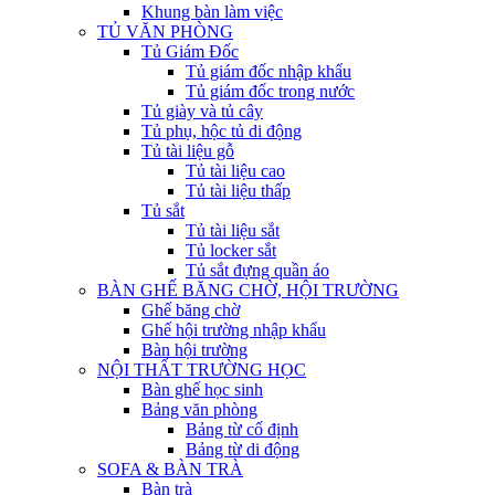
Khung bàn làm việc
TỦ VĂN PHÒNG
Tủ Giám Đốc
Tủ giám đốc nhập khẩu
Tủ giám đốc trong nước
Tủ giày và tủ cây
Tủ phụ, hộc tủ di động
Tủ tài liệu gỗ
Tủ tài liệu cao
Tủ tài liệu thấp
Tủ sắt
Tủ tài liệu sắt
Tủ locker sắt
Tủ sắt đựng quần áo
BÀN GHẾ BĂNG CHỜ, HỘI TRƯỜNG
Ghế băng chờ
Ghế hội trường nhập khẩu
Bàn hội trường
NỘI THẤT TRƯỜNG HỌC
Bàn ghế học sinh
Bảng văn phòng
Bảng từ cố định
Bảng từ di động
SOFA & BÀN TRÀ
Bàn trà