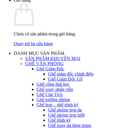
Giỏ hàng
Chưa có sản phẩm trong giỏ hàng.
Quay trở lại cửa hàng
DANH MỤC SẢN PHẨM
SẢN PHẨM KHUYẾN MẠI
GHẾ VĂN PHÒNG
Ghế Giám Đốc
Ghế giám đốc chỉnh điện
Ghế Giám Đốc Gỗ
Ghế công thái học
Ghế xoay nhân viên
Ghế Chủ Tịch
Ghế trưởng phòng
Ghế họp – ghế trình ký
Ghế phòng họp da
Ghế phòng họp lưới
Ghế trình ký
Ghế xoay da lưng trung