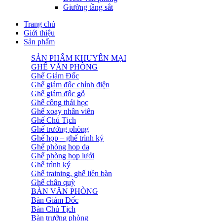
Giường tầng sắt
Trang chủ
Giới thiệu
Sản phẩm
SẢN PHẨM KHUYẾN MẠI
GHẾ VĂN PHÒNG
Ghế Giám Đốc
Ghế giám đốc chỉnh điện
Ghế giám đốc gỗ
Ghế công thái học
Ghế xoay nhân viên
Ghế Chủ Tịch
Ghế trưởng phòng
Ghế họp – ghế trình ký
Ghế phòng họp da
Ghế phòng họp lưới
Ghế trình ký
Ghế training, ghế liền bàn
Ghế chân quỳ
BÀN VĂN PHÒNG
Bàn Giám Đốc
Bàn Chủ Tịch
Bàn trưởng phòng