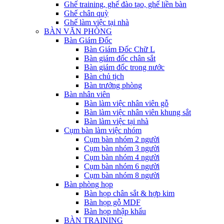
Ghế training, ghế đào tạo, ghế liền bàn
Ghế chân quỳ
Ghế làm việc tại nhà
BÀN VĂN PHÒNG
Bàn Giám Đốc
Bàn Giám Đốc Chữ L
Bàn giám đốc chân sắt
Bàn giám đốc trong nước
Bàn chủ tịch
Bàn trưởng phòng
Bàn nhân viên
Bàn làm việc nhân viên gỗ
Bàn làm việc nhân viên khung sắt
Bàn làm việc tại nhà
Cụm bàn làm việc nhóm
Cụm bàn nhóm 2 người
Cụm bàn nhóm 3 người
Cụm bàn nhóm 4 người
Cụm bàn nhóm 6 người
Cụm bàn nhóm 8 người
Bàn phòng họp
Bàn họp chân sắt & hợp kim
Bàn họp gỗ MDF
Bàn họp nhập khẩu
BÀN TRAINING