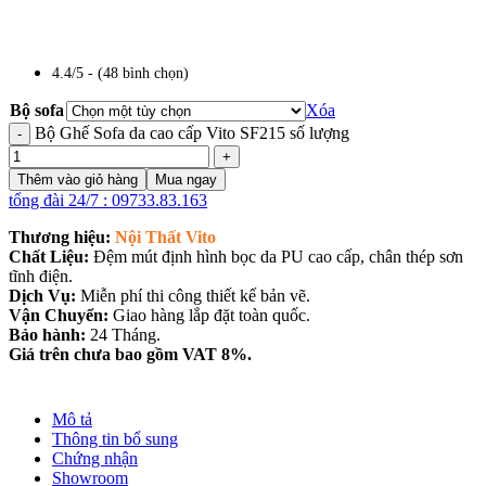
4.4/5 - (48 bình chọn)
Bộ sofa
Xóa
Bộ Ghế Sofa da cao cấp Vito SF215 số lượng
Thêm vào giỏ hàng
Mua ngay
tổng đài 24/7 : 09733.83.163
Thương hiệu:
Nội Thất Vito
Chất Liệu:
Đệm mút định hình bọc da PU cao cấp, chân thép sơn
tĩnh điện.
Dịch Vụ:
Miễn phí thi công thiết kế bản vẽ.
Vận Chuyển:
Giao hàng lắp đặt toàn quốc.
Bảo hành:
24 Tháng.
Giá trên chưa bao gồm VAT 8%.
Mô tả
Thông tin bổ sung
Chứng nhận
Showroom