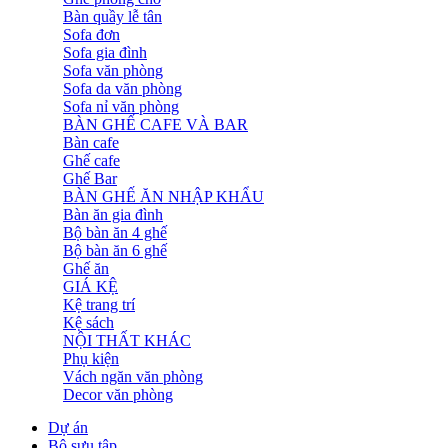
Bàn quầy lễ tân
Sofa đơn
Sofa gia đình
Sofa văn phòng
Sofa da văn phòng
Sofa nỉ văn phòng
BÀN GHẾ CAFE VÀ BAR
Bàn cafe
Ghế cafe
Ghế Bar
BÀN GHẾ ĂN NHẬP KHẨU
Bàn ăn gia đình
Bộ bàn ăn 4 ghế
Bộ bàn ăn 6 ghế
Ghế ăn
GIÁ KỆ
Kệ trang trí
Kệ sách
NỘI THẤT KHÁC
Phụ kiện
Vách ngăn văn phòng
Decor văn phòng
Dự án
Bộ sưu tập