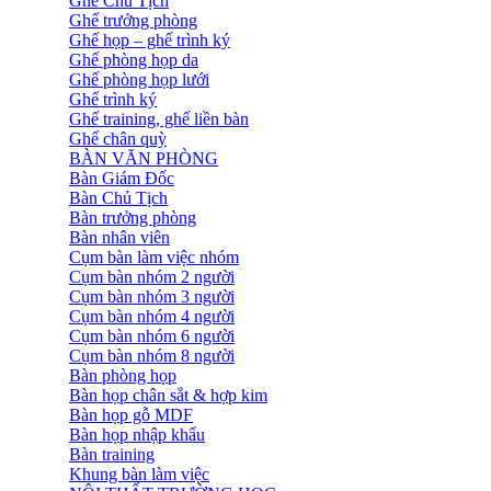
Ghế Chủ Tịch
Ghế trưởng phòng
Ghế họp – ghế trình ký
Ghế phòng họp da
Ghế phòng họp lưới
Ghế trình ký
Ghế training, ghế liền bàn
Ghế chân quỳ
BÀN VĂN PHÒNG
Bàn Giám Đốc
Bàn Chủ Tịch
Bàn trưởng phòng
Bàn nhân viên
Cụm bàn làm việc nhóm
Cụm bàn nhóm 2 người
Cụm bàn nhóm 3 người
Cụm bàn nhóm 4 người
Cụm bàn nhóm 6 người
Cụm bàn nhóm 8 người
Bàn phòng họp
Bàn họp chân sắt & hợp kim
Bàn họp gỗ MDF
Bàn họp nhập khẩu
Bàn training
Khung bàn làm việc