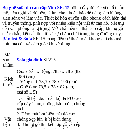
Bộ ghế sofa da cao cấp Vito SF215
hội tụ đầy đủ các yếu tố thẩm
mỹ, tiện nghi và độ bền, là lựa chọn hoàn hảo để nâng tầm không
gian sống và làm việc. Thiết kế hòa quyện giữa phong cách hiện đại
và truyền thống, phù hợp với nhiều kiểu nội thất từ căn hộ, biệt thự
đến văn phòng sang trọng. Với chất liệu da thật cao cấp, khung gỗ
chắc chắn, kết cấu tinh tế và sự chăm chút trong từng đường may,
Bàn trà & Sofa
SF215 mang đến sự thoải mái không chỉ cho mắt
nhìn mà còn về cảm giác khi sử dụng.
Mã
sản
Sofa gia đình
SF215
phẩm
Cao x Sâu x Rộng: 78,5 x 78 x (82-
190) (cm)
Kích
– Văng dài: 78,5 x 78 x 190 (cm)
thước
– Ghế đơn: 78,5 x 78 x 82 (cm)
(sai số ± 5)
1. Chất liệu da: Toàn bộ da PU cao
cấp dày 1mm, chống bào mòn, chống
rách
2. Đệm mút bọt biển mật độ cao
Vật
chống xẹp lún, k bị biến dạng
liệu
3. Khung gỗ thịt kết hợp gỗ ván ép