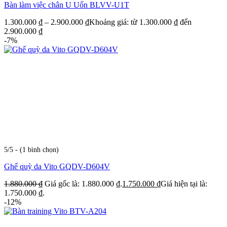
Bàn làm việc chân U Uốn BLVV-U1T
1.300.000
₫
–
2.900.000
₫
Khoảng giá: từ 1.300.000 ₫ đến
2.900.000 ₫
-7%
5/5 - (1 bình chọn)
Ghế quỳ da Vito GQDV-D604V
1.880.000
₫
Giá gốc là: 1.880.000 ₫.
1.750.000
₫
Giá hiện tại là:
1.750.000 ₫.
-12%