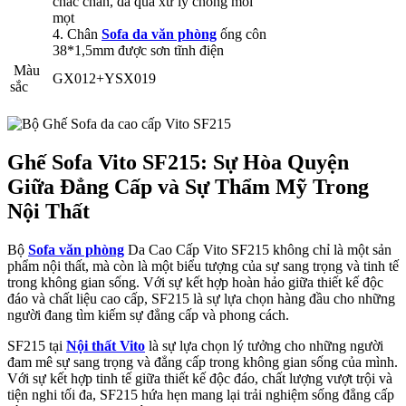
chắc chắn, đã qua xử lý chống mối
mọt
4. Chân
Sofa da văn phòng
ống côn
38*1,5mm được sơn tĩnh điện
Màu
GX012+YSX019
sắc
Ghế Sofa Vito SF215: Sự Hòa Quyện
Giữa Đẳng Cấp và Sự Thẩm Mỹ Trong
Nội Thất
Bộ
Sofa văn phòng
Da Cao Cấp Vito SF215 không chỉ là một sản
phẩm nội thất, mà còn là một biểu tượng của sự sang trọng và tinh tế
trong không gian sống. Với sự kết hợp hoàn hảo giữa thiết kế độc
đáo và chất liệu cao cấp, SF215 là sự lựa chọn hàng đầu cho những
người đang tìm kiếm sự đẳng cấp và phong cách.
SF215 tại
Nội thất Vito
là sự lựa chọn lý tưởng cho những người
đam mê sự sang trọng và đẳng cấp trong không gian sống của mình.
Với sự kết hợp tinh tế giữa thiết kế độc đáo, chất lượng vượt trội và
tiện nghi tối đa, SF215
hứa hẹn mang lại trải nghiệm sống đẳng cấp