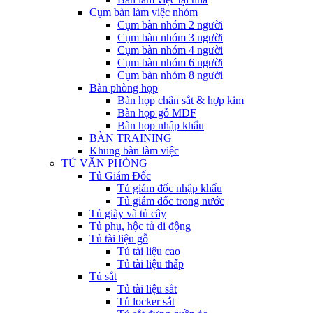
Cụm bàn làm việc nhóm
Cụm bàn nhóm 2 người
Cụm bàn nhóm 3 người
Cụm bàn nhóm 4 người
Cụm bàn nhóm 6 người
Cụm bàn nhóm 8 người
Bàn phòng họp
Bàn họp chân sắt & hợp kim
Bàn họp gỗ MDF
Bàn họp nhập khẩu
BÀN TRAINING
Khung bàn làm việc
TỦ VĂN PHÒNG
Tủ Giám Đốc
Tủ giám đốc nhập khẩu
Tủ giám đốc trong nước
Tủ giày và tủ cây
Tủ phụ, hộc tủ di động
Tủ tài liệu gỗ
Tủ tài liệu cao
Tủ tài liệu thấp
Tủ sắt
Tủ tài liệu sắt
Tủ locker sắt