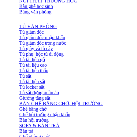
NỘI THẤT TRƯỜNG HỌC
Bàn ghế học sinh
Bảng văn phòng
TỦ VĂN PHÒNG
Tủ giám đốc
Tủ giám đốc nhập khẩu
Tủ giám đốc trong nước
Tủ giày và tủ cây
Tủ phụ, hộc tủ di động
Tủ tài liệu gỗ
Tủ tài liệu cao
Tủ tài liệu thấp
Tủ sắt
Tủ tài liệu sắt
Tủ locker sắt
Tủ sắt đựng quần áo
Giường tầng sắt
BÀN GHẾ BĂNG CHỜ, HỘI TRƯỜNG
Ghế băng chờ
Ghế hội trường nhập khẩu
Bàn hội trường
SOFA & BÀN TRÀ
Bàn trà
Ghế phòng chờ