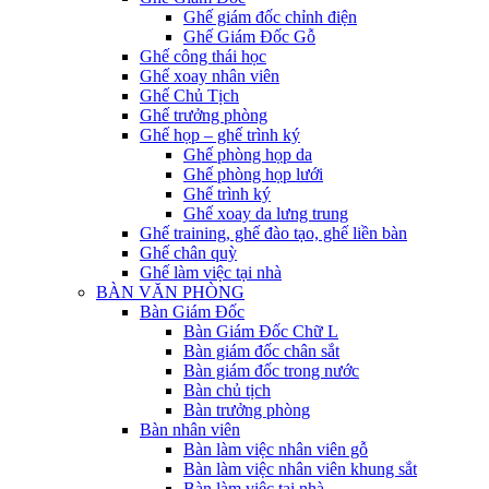
Ghế giám đốc chỉnh điện
Ghế Giám Đốc Gỗ
Ghế công thái học
Ghế xoay nhân viên
Ghế Chủ Tịch
Ghế trưởng phòng
Ghế họp – ghế trình ký
Ghế phòng họp da
Ghế phòng họp lưới
Ghế trình ký
Ghế xoay da lưng trung
Ghế training, ghế đào tạo, ghế liền bàn
Ghế chân quỳ
Ghế làm việc tại nhà
BÀN VĂN PHÒNG
Bàn Giám Đốc
Bàn Giám Đốc Chữ L
Bàn giám đốc chân sắt
Bàn giám đốc trong nước
Bàn chủ tịch
Bàn trưởng phòng
Bàn nhân viên
Bàn làm việc nhân viên gỗ
Bàn làm việc nhân viên khung sắt
Bàn làm việc tại nhà