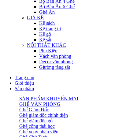
Bộ Bàn Ăn 4 Ghế
Bộ Bàn Ăn 6 Ghế
Ghế Ăn
GIÁ KỆ
Kệ sách
Kệ trang trí
Kệ gỗ
Kệ sắt
NỘI THẤT KHÁC
Phụ Kiện
Vách văn phòng
Decor văn phòng
Giường tầng sắt
Trang chủ
Giới thiệu
Sản phẩm
SẢN PHẨM KHUYẾN MẠI
GHẾ VĂN PHÒNG
Ghế Giám Đốc
Ghế giám đốc chỉnh điện
Ghế giám đốc gỗ
Ghế công thái học
Ghế xoay nhân viên