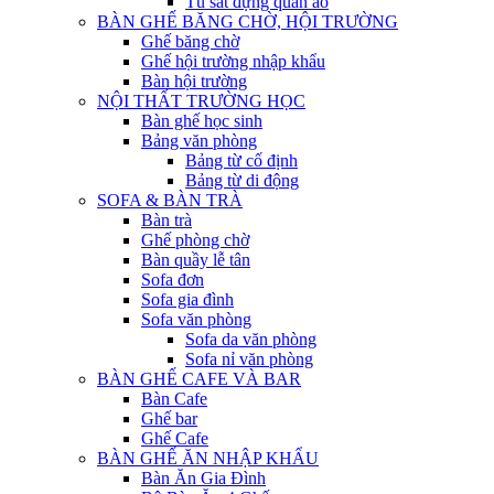
Tủ sắt đựng quần áo
BÀN GHẾ BĂNG CHỜ, HỘI TRƯỜNG
Ghế băng chờ
Ghế hội trường nhập khẩu
Bàn hội trường
NỘI THẤT TRƯỜNG HỌC
Bàn ghế học sinh
Bảng văn phòng
Bảng từ cố định
Bảng từ di động
SOFA & BÀN TRÀ
Bàn trà
Ghế phòng chờ
Bàn quầy lễ tân
Sofa đơn
Sofa gia đình
Sofa văn phòng
Sofa da văn phòng
Sofa nỉ văn phòng
BÀN GHẾ CAFE VÀ BAR
Bàn Cafe
Ghế bar
Ghế Cafe
BÀN GHẾ ĂN NHẬP KHẨU
Bàn Ăn Gia Đình