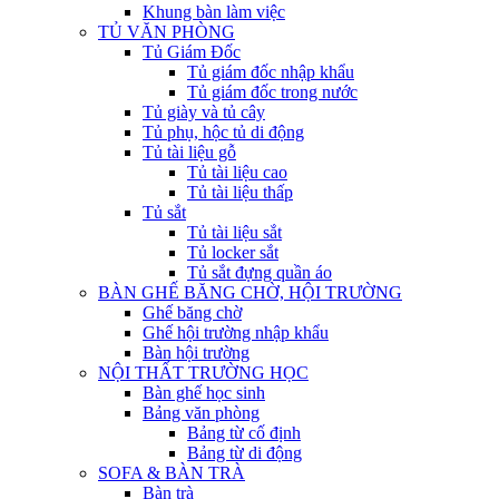
Khung bàn làm việc
TỦ VĂN PHÒNG
Tủ Giám Đốc
Tủ giám đốc nhập khẩu
Tủ giám đốc trong nước
Tủ giày và tủ cây
Tủ phụ, hộc tủ di động
Tủ tài liệu gỗ
Tủ tài liệu cao
Tủ tài liệu thấp
Tủ sắt
Tủ tài liệu sắt
Tủ locker sắt
Tủ sắt đựng quần áo
BÀN GHẾ BĂNG CHỜ, HỘI TRƯỜNG
Ghế băng chờ
Ghế hội trường nhập khẩu
Bàn hội trường
NỘI THẤT TRƯỜNG HỌC
Bàn ghế học sinh
Bảng văn phòng
Bảng từ cố định
Bảng từ di động
SOFA & BÀN TRÀ
Bàn trà