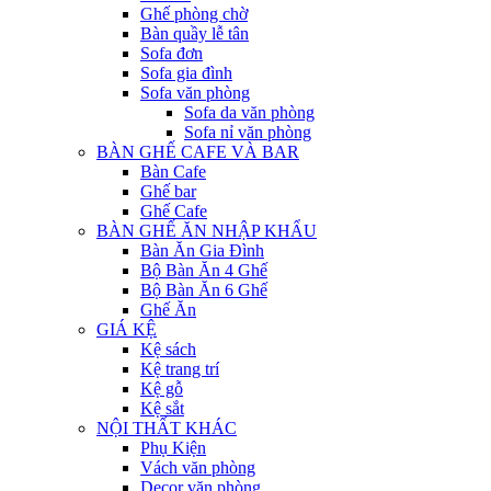
Ghế phòng chờ
Bàn quầy lễ tân
Sofa đơn
Sofa gia đình
Sofa văn phòng
Sofa da văn phòng
Sofa nỉ văn phòng
BÀN GHẾ CAFE VÀ BAR
Bàn Cafe
Ghế bar
Ghế Cafe
BÀN GHẾ ĂN NHẬP KHẨU
Bàn Ăn Gia Đình
Bộ Bàn Ăn 4 Ghế
Bộ Bàn Ăn 6 Ghế
Ghế Ăn
GIÁ KỆ
Kệ sách
Kệ trang trí
Kệ gỗ
Kệ sắt
NỘI THẤT KHÁC
Phụ Kiện
Vách văn phòng
Decor văn phòng