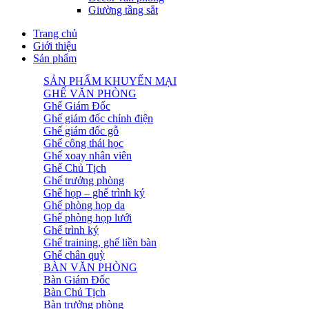
Giường tầng sắt
Trang chủ
Giới thiệu
Sản phẩm
SẢN PHẨM KHUYẾN MẠI
GHẾ VĂN PHÒNG
Ghế Giám Đốc
Ghế giám đốc chỉnh điện
Ghế giám đốc gỗ
Ghế công thái học
Ghế xoay nhân viên
Ghế Chủ Tịch
Ghế trưởng phòng
Ghế họp – ghế trình ký
Ghế phòng họp da
Ghế phòng họp lưới
Ghế trình ký
Ghế training, ghế liền bàn
Ghế chân quỳ
BÀN VĂN PHÒNG
Bàn Giám Đốc
Bàn Chủ Tịch
Bàn trưởng phòng