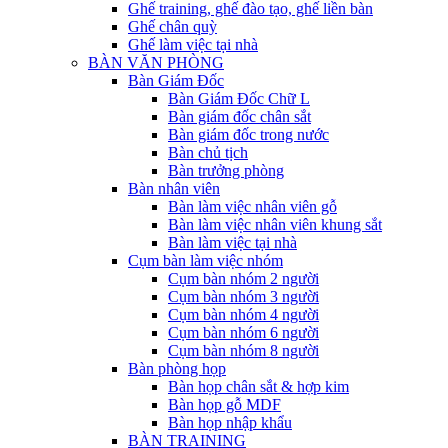
Ghế training, ghế đào tạo, ghế liền bàn
Ghế chân quỳ
Ghế làm việc tại nhà
BÀN VĂN PHÒNG
Bàn Giám Đốc
Bàn Giám Đốc Chữ L
Bàn giám đốc chân sắt
Bàn giám đốc trong nước
Bàn chủ tịch
Bàn trưởng phòng
Bàn nhân viên
Bàn làm việc nhân viên gỗ
Bàn làm việc nhân viên khung sắt
Bàn làm việc tại nhà
Cụm bàn làm việc nhóm
Cụm bàn nhóm 2 người
Cụm bàn nhóm 3 người
Cụm bàn nhóm 4 người
Cụm bàn nhóm 6 người
Cụm bàn nhóm 8 người
Bàn phòng họp
Bàn họp chân sắt & hợp kim
Bàn họp gỗ MDF
Bàn họp nhập khẩu
BÀN TRAINING