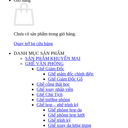
Giỏ hàng
Chưa có sản phẩm trong giỏ hàng.
Quay trở lại cửa hàng
DANH MỤC SẢN PHẨM
SẢN PHẨM KHUYẾN MẠI
GHẾ VĂN PHÒNG
Ghế Giám Đốc
Ghế giám đốc chỉnh điện
Ghế Giám Đốc Gỗ
Ghế công thái học
Ghế xoay nhân viên
Ghế Chủ Tịch
Ghế trưởng phòng
Ghế họp – ghế trình ký
Ghế phòng họp da
Ghế phòng họp lưới
Ghế trình ký
Ghế xoay da lưng trung