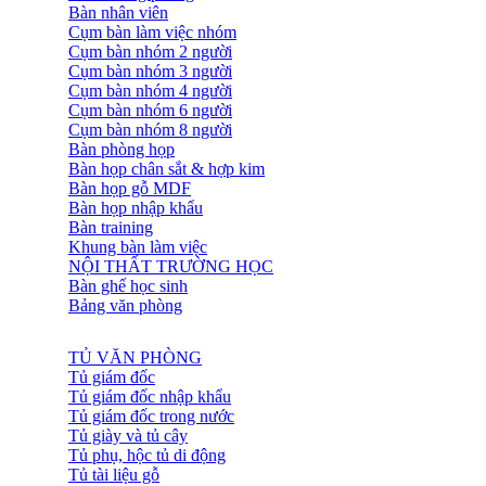
Bàn nhân viên
Cụm bàn làm việc nhóm
Cụm bàn nhóm 2 người
Cụm bàn nhóm 3 người
Cụm bàn nhóm 4 người
Cụm bàn nhóm 6 người
Cụm bàn nhóm 8 người
Bàn phòng họp
Bàn họp chân sắt & hợp kim
Bàn họp gỗ MDF
Bàn họp nhập khẩu
Bàn training
Khung bàn làm việc
NỘI THẤT TRƯỜNG HỌC
Bàn ghế học sinh
Bảng văn phòng
TỦ VĂN PHÒNG
Tủ giám đốc
Tủ giám đốc nhập khẩu
Tủ giám đốc trong nước
Tủ giày và tủ cây
Tủ phụ, hộc tủ di động
Tủ tài liệu gỗ