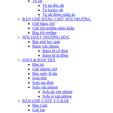
Tủ sắt
Tủ tài liệu sắt
Tủ locker sắt
Tủ sắt đựng quần áo
BÀN GHẾ BĂNG CHỜ, HỘI TRƯỜNG
Ghế băng chờ
Ghế hội trường nhập khẩu
Bàn hội trường
NỘI THẤT TRƯỜNG HỌC
Bàn ghế học sinh
Bảng văn phòng
Bảng từ cố định
Bảng từ di động
SOFA & BÀN TRÀ
Bàn trà
Ghế phòng chờ
Bàn quầy lễ tân
Sofa đơn
Sofa gia đình
Sofa văn phòng
Sofa da văn phòng
Sofa nỉ văn phòng
BÀN GHẾ CAFE VÀ BAR
Bàn Cafe
Ghế bar