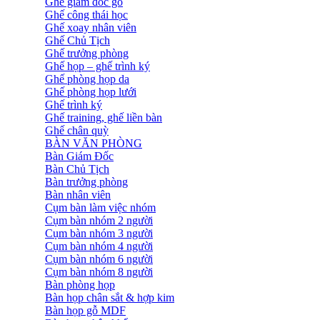
Ghế giám đốc gỗ
Ghế công thái học
Ghế xoay nhân viên
Ghế Chủ Tịch
Ghế trưởng phòng
Ghế họp – ghế trình ký
Ghế phòng họp da
Ghế phòng họp lưới
Ghế trình ký
Ghế training, ghế liền bàn
Ghế chân quỳ
BÀN VĂN PHÒNG
Bàn Giám Đốc
Bàn Chủ Tịch
Bàn trưởng phòng
Bàn nhân viên
Cụm bàn làm việc nhóm
Cụm bàn nhóm 2 người
Cụm bàn nhóm 3 người
Cụm bàn nhóm 4 người
Cụm bàn nhóm 6 người
Cụm bàn nhóm 8 người
Bàn phòng họp
Bàn họp chân sắt & hợp kim
Bàn họp gỗ MDF