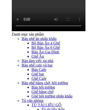
Danh mục sản phẩm
Bàn ghế ăn nhập khẩu
Bộ Bàn Ăn 4 Ghế
Bộ Bàn Ăn 6 Ghế
Bàn Ăn Gia Đình
Ghế Ăn
Bàn làm việc tại nhà
Bàn ghế cafe và bar
Bàn Cafe
Ghế bar
Ghế Cafe
Bàn ghế băng chờ, hội trường
Bàn hội trường
Ghế băng chờ
Ghế hội trường nhập khẩu
Tủ văn phòng
TỦ TÀI LIỆU GỖ
Tủ tài liệu thấp