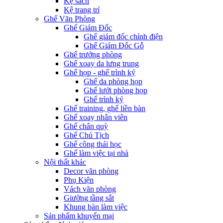
Kệ sách
Kệ trang trí
Ghế Văn Phòng
Ghế Giám Đốc
Ghế giám đốc chỉnh điện
Ghế Giám Đốc Gỗ
Ghế trưởng phòng
Ghế xoay da lưng trung
Ghế họp - ghế trình ký
Ghế da phòng họp
Ghế lưới phòng họp
Ghế trình ký
Ghế training, ghế liền bàn
Ghế xoay nhân viên
Ghế chân quỳ
Ghế Chủ Tịch
Ghế công thái học
Ghế làm việc tại nhà
Nội thất khác
Decor văn phòng
Phụ Kiện
Vách văn phòng
Giường tầng sắt
Khung bàn làm việc
Sản phẩm khuyến mại