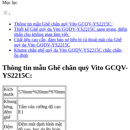
Mục lục
Thông tin mẫu Ghế chân quỳ Vito GCQV-YS2215C:
Thiết kế Ghế quỳ da Vito GQDV-YS2215C sang trọng, điểm
nhấn cho không gian làm việc
Chất liệu cao cấp, đảm bảo sự bền bỉ và thoải mái của Ghế
quỳ da Vito GQDV-YS2215C
Khung chân ghế quỳ da Vito GQDV-YS2215C chắc chắn,
ổn định
Thông tin mẫu Ghế chân quỳ Vito GCQV-
YS2215C:
Kích
570mm*620mm*970mm
thước
Khung
lưng,
Tấm ván cường độ cao
đệm
E1
ghế
Đệm mút định hình mật
Đệm
độ cao, bọc da Pu hoặc