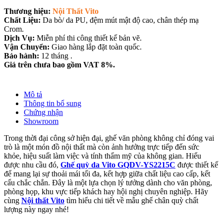
Thương hiệu:
Nội Thất Vito
Chất Liệu:
Da bò/ da PU, đệm mút mật độ cao, chân thép mạ
Crom.
Dịch Vụ:
Miễn phí thi công thiết kế bản vẽ.
Vận Chuyển:
Giao hàng lắp đặt toàn quốc.
Bảo hành:
12 tháng .
Giá trên chưa bao gồm VAT 8%.
Mô tả
Thông tin bổ sung
Chứng nhận
Showroom
Trong thời đại công sở hiện đại, ghế văn phòng không chỉ đóng vai
trò là một món đồ nội thất mà còn ảnh hưởng trực tiếp đến sức
khỏe, hiệu suất làm việc và tính thẩm mỹ của không gian. Hiểu
được nhu cầu đó,
Ghế quỳ da Vito GQDV-YS2215C
được thiết kế
để mang lại sự thoải mái tối đa, kết hợp giữa chất liệu cao cấp, kết
cấu chắc chắn. Đây là một lựa chọn lý tưởng dành cho văn phòng,
phòng họp, khu vực tiếp khách hay hội nghị chuyên nghiệp. Hãy
cùng
Nội thất Vito
tìm hiểu chi tiết về mẫu ghế chân quỳ chất
lượng này ngay nhé!