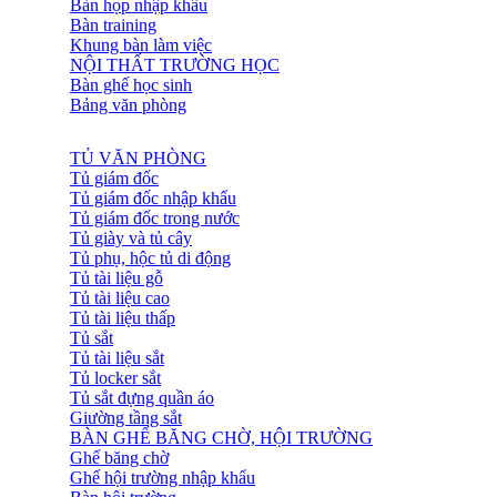
Bàn họp nhập khẩu
Bàn training
Khung bàn làm việc
NỘI THẤT TRƯỜNG HỌC
Bàn ghế học sinh
Bảng văn phòng
TỦ VĂN PHÒNG
Tủ giám đốc
Tủ giám đốc nhập khẩu
Tủ giám đốc trong nước
Tủ giày và tủ cây
Tủ phụ, hộc tủ di động
Tủ tài liệu gỗ
Tủ tài liệu cao
Tủ tài liệu thấp
Tủ sắt
Tủ tài liệu sắt
Tủ locker sắt
Tủ sắt đựng quần áo
Giường tầng sắt
BÀN GHẾ BĂNG CHỜ, HỘI TRƯỜNG
Ghế băng chờ
Ghế hội trường nhập khẩu