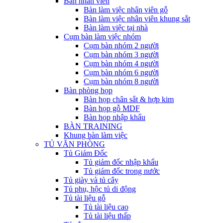
Bàn nhân viên
Bàn làm việc nhân viên gỗ
Bàn làm việc nhân viên khung sắt
Bàn làm việc tại nhà
Cụm bàn làm việc nhóm
Cụm bàn nhóm 2 người
Cụm bàn nhóm 3 người
Cụm bàn nhóm 4 người
Cụm bàn nhóm 6 người
Cụm bàn nhóm 8 người
Bàn phòng họp
Bàn họp chân sắt & hợp kim
Bàn họp gỗ MDF
Bàn họp nhập khẩu
BÀN TRAINING
Khung bàn làm việc
TỦ VĂN PHÒNG
Tủ Giám Đốc
Tủ giám đốc nhập khẩu
Tủ giám đốc trong nước
Tủ giày và tủ cây
Tủ phụ, hộc tủ di động
Tủ tài liệu gỗ
Tủ tài liệu cao
Tủ tài liệu thấp