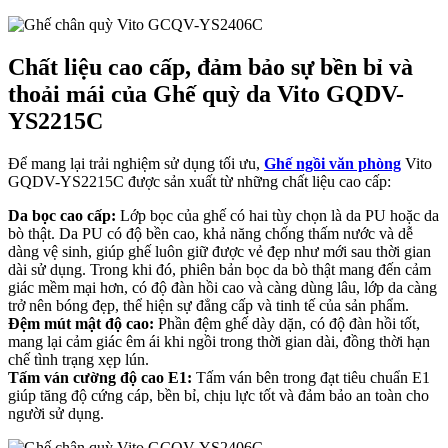
Chất liệu cao cấp, đảm bảo sự bền bỉ và
thoải mái của Ghế quỳ da Vito GQDV-
YS2215C
Để mang lại trải nghiệm sử dụng tối ưu,
Ghế ngồi văn phòng
Vito
GQDV-YS2215C được sản xuất từ những chất liệu cao cấp:
Da bọc cao cấp:
Lớp bọc của ghế có hai tùy chọn là da PU hoặc da
bò thật. Da PU có độ bền cao, khả năng chống thấm nước và dễ
dàng vệ sinh, giúp ghế luôn giữ được vẻ đẹp như mới sau thời gian
dài sử dụng. Trong khi đó, phiên bản bọc da bò thật mang đến cảm
giác mềm mại hơn, có độ đàn hồi cao và càng dùng lâu, lớp da càng
trở nên bóng đẹp, thể hiện sự đẳng cấp và tinh tế của sản phẩm.
Đệm mút mật độ cao:
Phần đệm ghế dày dặn, có độ đàn hồi tốt,
mang lại cảm giác êm ái khi ngồi trong thời gian dài, đồng thời hạn
chế tình trạng xẹp lún.
Tấm ván cường độ cao E1:
Tấm ván bên trong đạt tiêu chuẩn E1
giúp tăng độ cứng cáp, bền bỉ, chịu lực tốt và đảm bảo an toàn cho
người sử dụng.