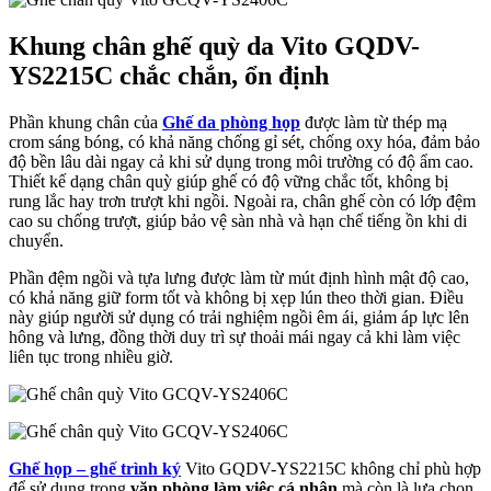
Khung chân ghế quỳ da Vito GQDV-
YS2215C chắc chắn, ổn định
Phần khung chân của
Ghế da phòng họp
được làm từ thép mạ
crom sáng bóng, có khả năng chống gỉ sét, chống oxy hóa, đảm bảo
độ bền lâu dài ngay cả khi sử dụng trong môi trường có độ ẩm cao.
Thiết kế dạng chân quỳ giúp ghế có độ vững chắc tốt, không bị
rung lắc hay trơn trượt khi ngồi. Ngoài ra, chân ghế còn có lớp đệm
cao su chống trượt, giúp bảo vệ sàn nhà và hạn chế tiếng ồn khi di
chuyển.
Phần đệm ngồi và tựa lưng được làm từ mút định hình mật độ cao,
có khả năng giữ form tốt và không bị xẹp lún theo thời gian. Điều
này giúp người sử dụng có trải nghiệm ngồi êm ái, giảm áp lực lên
hông và lưng, đồng thời duy trì sự thoải mái ngay cả khi làm việc
liên tục trong nhiều giờ.
Ghế họp – ghế trình ký
Vito GQDV-YS2215C không chỉ phù hợp
để sử dụng trong
văn phòng làm việc cá nhân
mà còn là lựa chọn