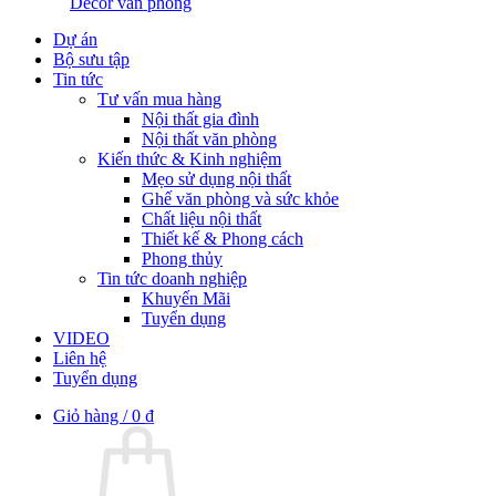
Decor văn phòng
Dự án
Bộ sưu tập
Tin tức
Tư vấn mua hàng
Nội thất gia đình
Nội thất văn phòng
Kiến thức & Kinh nghiệm
Mẹo sử dụng nội thất
Ghế văn phòng và sức khỏe
Chất liệu nội thất
Thiết kế & Phong cách
Phong thủy
Tin tức doanh nghiệp
Khuyến Mãi
Tuyển dụng
VIDEO
Liên hệ
Tuyển dụng
Giỏ hàng /
0
₫