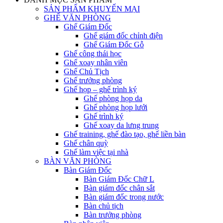
SẢN PHẨM KHUYẾN MẠI
GHẾ VĂN PHÒNG
Ghế Giám Đốc
Ghế giám đốc chỉnh điện
Ghế Giám Đốc Gỗ
Ghế công thái học
Ghế xoay nhân viên
Ghế Chủ Tịch
Ghế trưởng phòng
Ghế họp – ghế trình ký
Ghế phòng họp da
Ghế phòng họp lưới
Ghế trình ký
Ghế xoay da lưng trung
Ghế training, ghế đào tạo, ghế liền bàn
Ghế chân quỳ
Ghế làm việc tại nhà
BÀN VĂN PHÒNG
Bàn Giám Đốc
Bàn Giám Đốc Chữ L
Bàn giám đốc chân sắt
Bàn giám đốc trong nước
Bàn chủ tịch
Bàn trưởng phòng