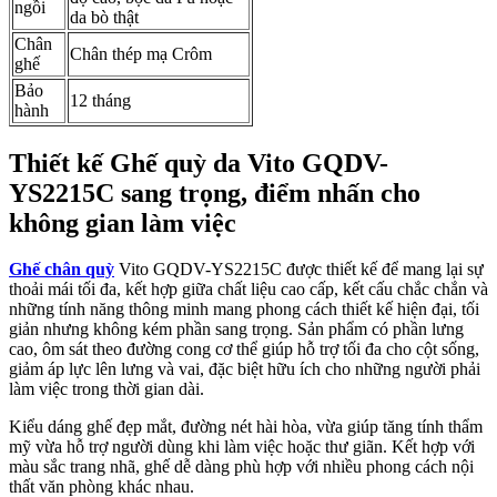
ngồi
da bò thật
Chân
Chân thép mạ Crôm
ghế
Bảo
12 tháng
hành
Thiết kế Ghế quỳ da Vito GQDV-
YS2215C sang trọng, điểm nhấn cho
không gian làm việc
Ghế chân quỳ
Vito GQDV-YS2215C được thiết kế để mang lại sự
thoải mái tối đa, kết hợp giữa chất liệu cao cấp, kết cấu chắc chắn và
những tính năng thông minh mang phong cách thiết kế hiện đại, tối
giản nhưng không kém phần sang trọng. Sản phẩm có phần lưng
cao, ôm sát theo đường cong cơ thể giúp hỗ trợ tối đa cho cột sống,
giảm áp lực lên lưng và vai, đặc biệt hữu ích cho những người phải
làm việc trong thời gian dài.
Kiểu dáng ghế đẹp mắt, đường nét hài hòa, vừa giúp tăng tính thẩm
mỹ vừa hỗ trợ người dùng khi làm việc hoặc thư giãn. Kết hợp với
màu sắc trang nhã, ghế dễ dàng phù hợp với nhiều phong cách nội
thất văn phòng khác nhau.