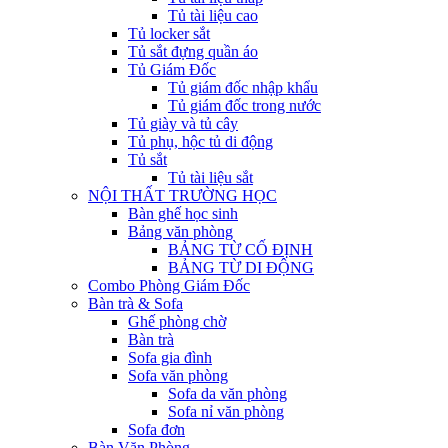
Tủ tài liệu cao
Tủ locker sắt
Tủ sắt đựng quần áo
Tủ Giám Đốc
Tủ giám đốc nhập khẩu
Tủ giám đốc trong nước
Tủ giày và tủ cây
Tủ phụ, hộc tủ di động
Tủ sắt
Tủ tài liệu sắt
NỘI THẤT TRƯỜNG HỌC
Bàn ghế học sinh
Bảng văn phòng
BẢNG TỪ CỐ ĐỊNH
BẢNG TỪ DI ĐỘNG
Combo Phòng Giám Đốc
Bàn trà & Sofa
Ghế phòng chờ
Bàn trà
Sofa gia đình
Sofa văn phòng
Sofa da văn phòng
Sofa nỉ văn phòng
Sofa đơn
Bàn Văn Phòng