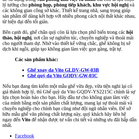
lý tưởng cho
phòng họp, phòng tiếp khách, khu vực hội nghị
và
các không gian công sở khác. Thiết kế trang nhã, sang trọng giúp
sản phẩm dễ dàng kết hợp với nhiều phong cách nội thất khác nhau,
từ hiện đại đến tối giản.
Bên cạnh đó, ghế chân quỳ còn là lựa chọn phổ biến trong các
hội
thảo, hội nghị
, nơi cần sự nghiêm túc, chuyên nghiệp và thoải mái
cho người tham dự. Nhờ vào thiết kế vững chắc, ghế không bị xê
dịch khi ngồi, giúp tạo không gian làm việc gọn gàng, trật tự.
Các sản phẩm khác:
Ghế xoay da Vito GLDV-GW-03B
Ghế quỳ da Vito GQDV-GW-03C
Nếu bạn đang tìm kiếm một mẫu ghế vừa đẹp, vừa tiện nghi lại có
giá thành hợp lý, thì Ghế quỳ da Vito GQDV-YS2215C chính là sự
lựa chọn hoàn hảo cho bạn. Hãy đầu tư cho không gian làm việc
của mình bằng một sản phẩm chất lượng, mang lại sự thoải mái và
chuyên nghiệp cho chính bạn cũng như đội ngũ nhân viên. Để sở
hữu mẫu ghế văn phòng chất lượng này, quý khách hãy liên hệ
ngay đến
Vito
để nhận được tư vấn chi tiết và những ưu đãi hấp dẫn
nhất.
Facebook