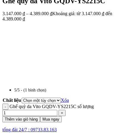
Ghế quỳ da Vito GQDV-YS2215C
3.147.000
₫
–
4.389.000
₫
Khoảng giá: từ 3.147.000 ₫ đến
4.389.000 ₫
5/5 - (1 bình chọn)
Chất liệu
Xóa
Ghế quỳ da Vito GQDV-YS2215C số lượng
Thêm vào giỏ hàng
Mua ngay
tổng đài 24/7 : 09733.83.163