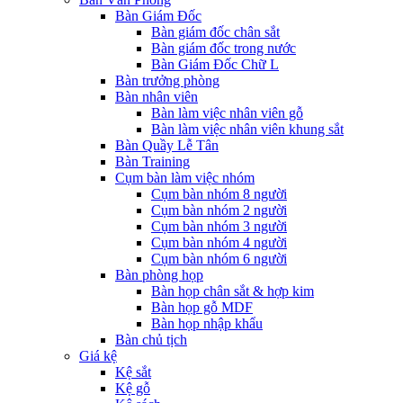
Bàn Giám Đốc
Bàn giám đốc chân sắt
Bàn giám đốc trong nước
Bàn Giám Đốc Chữ L
Bàn trưởng phòng
Bàn nhân viên
Bàn làm việc nhân viên gỗ
Bàn làm việc nhân viên khung sắt
Bàn Quầy Lễ Tân
Bàn Training
Cụm bàn làm việc nhóm
Cụm bàn nhóm 8 người
Cụm bàn nhóm 2 người
Cụm bàn nhóm 3 người
Cụm bàn nhóm 4 người
Cụm bàn nhóm 6 người
Bàn phòng họp
Bàn họp chân sắt & hợp kim
Bàn họp gỗ MDF
Bàn họp nhập khẩu
Bàn chủ tịch
Giá kệ
Kệ sắt
Kệ gỗ