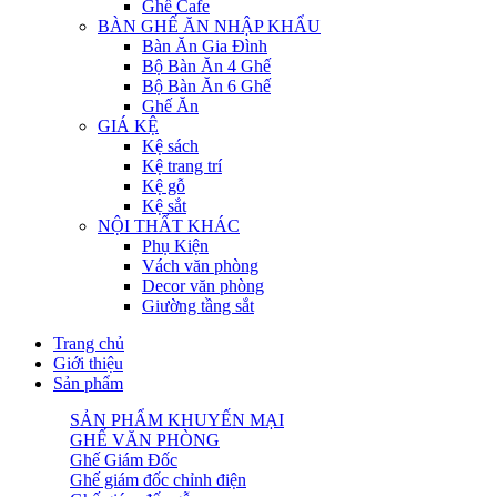
Ghế Cafe
BÀN GHẾ ĂN NHẬP KHẨU
Bàn Ăn Gia Đình
Bộ Bàn Ăn 4 Ghế
Bộ Bàn Ăn 6 Ghế
Ghế Ăn
GIÁ KỆ
Kệ sách
Kệ trang trí
Kệ gỗ
Kệ sắt
NỘI THẤT KHÁC
Phụ Kiện
Vách văn phòng
Decor văn phòng
Giường tầng sắt
Trang chủ
Giới thiệu
Sản phẩm
SẢN PHẨM KHUYẾN MẠI
GHẾ VĂN PHÒNG
Ghế Giám Đốc
Ghế giám đốc chỉnh điện