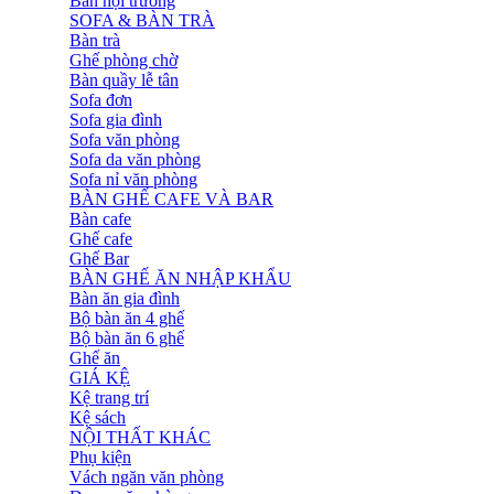
Bàn hội trường
SOFA & BÀN TRÀ
Bàn trà
Ghế phòng chờ
Bàn quầy lễ tân
Sofa đơn
Sofa gia đình
Sofa văn phòng
Sofa da văn phòng
Sofa nỉ văn phòng
BÀN GHẾ CAFE VÀ BAR
Bàn cafe
Ghế cafe
Ghế Bar
BÀN GHẾ ĂN NHẬP KHẨU
Bàn ăn gia đình
Bộ bàn ăn 4 ghế
Bộ bàn ăn 6 ghế
Ghế ăn
GIÁ KỆ
Kệ trang trí
Kệ sách
NỘI THẤT KHÁC
Phụ kiện
Vách ngăn văn phòng