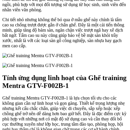
ngồi, phù hợp với mọi đối tượng sử dụng từ học sinh, sinh viên đến
nhân viên văn phòng.
Chi tiết nhỏ nhưng không thể bỏ qua ở mẫu ghế này chính là tấm
cao su chống trượt được gắn ở chân ghế. Đây là một cải tiến thông
minh, giúp tăng độ bám sàn, ngăn chặn việc trượt ngã hay xê dịch
bất ngờ. Tấm cao su này cũng giúp bảo vệ bề mặt sàn khỏi trầy
xước, nhất là với các loại sàn gỗ công nghiệp, sàn nhựa hay gạch
men cao cấp.
Tính ứng dụng linh hoạt của Ghế training
Mentra GTV-F002B-1
Ghế training Mentra GTV-F002B-1 là lựa chọn tối ưu cho các
không gian cần sự linh hoạt và gọn gàng. Thiết kế trọng lượng nhẹ
nhưng kết cấu chắc chắn, giúp việc di chuyển, sắp xếp hoặc xếp
chồng ghế trở nên dễ dàng hơn bao giờ hết. Đây là đặc điểm cực kỳ
phù hợp với những nơi có mật độ sử dụng cao và cần thay đổi bố
cục thường xuyên như lớp học, trung tâm đào tạo, phòng họp, hội
nghị hay thậm chí là không gian chờ trong các cơ sở hành chính,