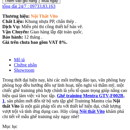
Thêm vào giỏ hàng
Mua ngay
tổng đài 24/7 : 09733.83.163
Thương hiệu:
Nội Thất Vito
Chất Liệu:
Khung nhựa PP, chân thép .
Dịch Vụ:
Miễn phí thi công thiết kế bản vẽ.
Vận Chuyển:
Giao hàng lắp đặt toàn quốc.
Bảo hành:
12 tháng .
Giá trên chưa bao gồm VAT 8%.
Mô tả
Chứng nhận
Showroom
Trong thời đại hiện nay, khi các môi trường đào tạo, văn phòng hay
phòng họp đều hướng đến sự linh hoạt, tiện nghi và thẩm mỹ, một
chiếc ghế training phù hợp chính là yếu tố quan trọng giúp nâng cao
hiệu quả làm việc và học tập.
Ghế training Mentra GTV-F002B-
1
, sản phẩm mới đến từ bộ sưu tập ghế Training Mantra của
Nội
thất Vito
là một giải pháp tối ưu với thiết kế hiện đại, chất lượng
vượt trội và tính ứng dụng cao. Hãy cùng
Nội thất Vito
khám phá
chi tiết về mẫu ghế training này ngay nhé!
Mục lục