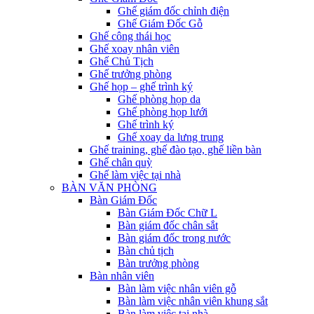
Ghế giám đốc chỉnh điện
Ghế Giám Đốc Gỗ
Ghế công thái học
Ghế xoay nhân viên
Ghế Chủ Tịch
Ghế trưởng phòng
Ghế họp – ghế trình ký
Ghế phòng họp da
Ghế phòng họp lưới
Ghế trình ký
Ghế xoay da lưng trung
Ghế training, ghế đào tạo, ghế liền bàn
Ghế chân quỳ
Ghế làm việc tại nhà
BÀN VĂN PHÒNG
Bàn Giám Đốc
Bàn Giám Đốc Chữ L
Bàn giám đốc chân sắt
Bàn giám đốc trong nước
Bàn chủ tịch
Bàn trưởng phòng
Bàn nhân viên
Bàn làm việc nhân viên gỗ
Bàn làm việc nhân viên khung sắt
Bàn làm việc tại nhà