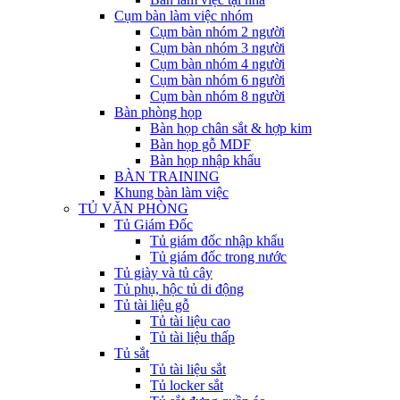
Cụm bàn làm việc nhóm
Cụm bàn nhóm 2 người
Cụm bàn nhóm 3 người
Cụm bàn nhóm 4 người
Cụm bàn nhóm 6 người
Cụm bàn nhóm 8 người
Bàn phòng họp
Bàn họp chân sắt & hợp kim
Bàn họp gỗ MDF
Bàn họp nhập khẩu
BÀN TRAINING
Khung bàn làm việc
TỦ VĂN PHÒNG
Tủ Giám Đốc
Tủ giám đốc nhập khẩu
Tủ giám đốc trong nước
Tủ giày và tủ cây
Tủ phụ, hộc tủ di động
Tủ tài liệu gỗ
Tủ tài liệu cao
Tủ tài liệu thấp
Tủ sắt
Tủ tài liệu sắt
Tủ locker sắt