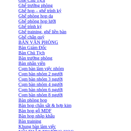
Ghế Chủ Tịch
Ghế trưởng phòng
Ghế họp – ghế trình ký
Ghế phòng họp da
Ghế phòng họp lưới
Ghế trình ký
Ghế training, ghế liền bàn
Ghế chân quỳ
BÀN VĂN PHÒNG
Bàn Giám Đốc
Bàn Chủ Tịch
Bàn trưởng phòng
Bàn nhân viên
Cụm bàn làm việc nhóm
Cụm bàn nhóm 2 người
Cụm bàn nhóm 3 người
Cụm bàn nhóm 4 người
Cụm bàn nhóm 6 người
Cụm bàn nhóm 8 người
Bàn phòng họp
Bàn họp chân sắt & hợp kim
Bàn họp gỗ MDF
Bàn họp nhập khẩu
Bàn training
Khung bàn làm việc