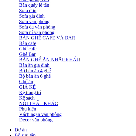
Bàn quầy lễ tân
Sofa đơn
Sofa gia đình
Sofa văn phòng
Sofa da văn phòng
Sofa nỉ văn phòng
BÀN GHẾ CAFE VÀ BAR
Bàn cafe
Ghế cafe
Ghế Bar
BÀN GHẾ ĂN NHẬP KHẨU
Bàn ăn gia đình
Bộ bàn ăn 4 ghế
Bộ bàn ăn 6 ghế
Ghế ăn
GIÁ KỆ
Kệ trang trí
Kệ sách
NỘI THẤT KHÁC
Phụ kiện
Vách ngăn văn phòng
Decor văn phòng
Dự án
Bộ sưu tập