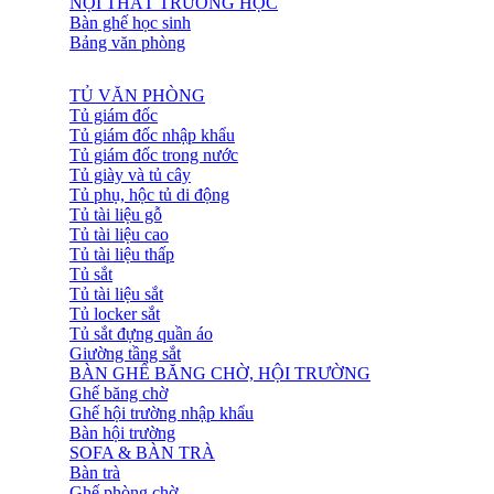
NỘI THẤT TRƯỜNG HỌC
Bàn ghế học sinh
Bảng văn phòng
TỦ VĂN PHÒNG
Tủ giám đốc
Tủ giám đốc nhập khẩu
Tủ giám đốc trong nước
Tủ giày và tủ cây
Tủ phụ, hộc tủ di động
Tủ tài liệu gỗ
Tủ tài liệu cao
Tủ tài liệu thấp
Tủ sắt
Tủ tài liệu sắt
Tủ locker sắt
Tủ sắt đựng quần áo
Giường tầng sắt
BÀN GHẾ BĂNG CHỜ, HỘI TRƯỜNG
Ghế băng chờ
Ghế hội trường nhập khẩu
Bàn hội trường
SOFA & BÀN TRÀ
Bàn trà
Ghế phòng chờ