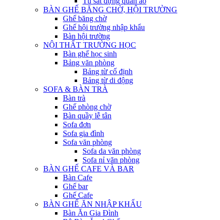
Tủ sắt đựng quần áo
BÀN GHẾ BĂNG CHỜ, HỘI TRƯỜNG
Ghế băng chờ
Ghế hội trường nhập khẩu
Bàn hội trường
NỘI THẤT TRƯỜNG HỌC
Bàn ghế học sinh
Bảng văn phòng
Bảng từ cố định
Bảng từ di động
SOFA & BÀN TRÀ
Bàn trà
Ghế phòng chờ
Bàn quầy lễ tân
Sofa đơn
Sofa gia đình
Sofa văn phòng
Sofa da văn phòng
Sofa nỉ văn phòng
BÀN GHẾ CAFE VÀ BAR
Bàn Cafe
Ghế bar
Ghế Cafe
BÀN GHẾ ĂN NHẬP KHẨU
Bàn Ăn Gia Đình