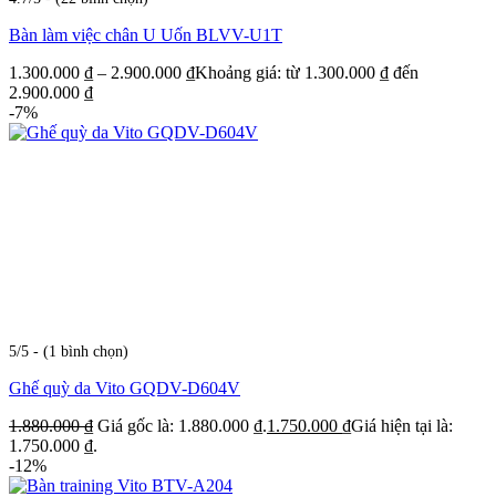
Bàn làm việc chân U Uốn BLVV-U1T
1.300.000
₫
–
2.900.000
₫
Khoảng giá: từ 1.300.000 ₫ đến
2.900.000 ₫
-7%
5/5 - (1 bình chọn)
Ghế quỳ da Vito GQDV-D604V
1.880.000
₫
Giá gốc là: 1.880.000 ₫.
1.750.000
₫
Giá hiện tại là:
1.750.000 ₫.
-12%