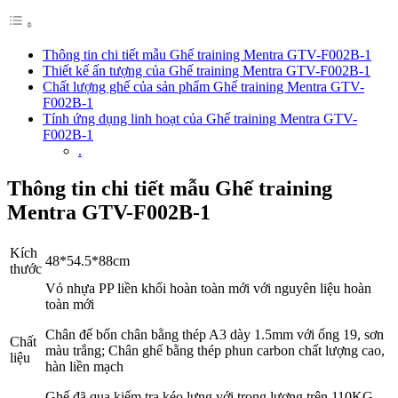
Thông tin chi tiết mẫu Ghế training Mentra GTV-F002B-1
Thiết kế ấn tượng của Ghế training Mentra GTV-F002B-1
Chất lượng ghế của sản phẩm Ghế training Mentra GTV-
F002B-1
Tính ứng dụng linh hoạt của Ghế training Mentra GTV-
F002B-1
.
Thông tin chi tiết mẫu Ghế training
Mentra GTV-F002B-1
Kích
48*54.5*88cm
thước
Vỏ nhựa PP liền khối hoàn toàn mới với nguyên liệu hoàn
toàn mới
Chân đế bốn chân bằng thép A3 dày 1.5mm với ống 19, sơn
Chất
màu trắng; Chân ghế bằng thép phun carbon chất lượng cao,
liệu
hàn liền mạch
Ghế đã qua kiểm tra kéo lưng với trọng lượng trên 110KG