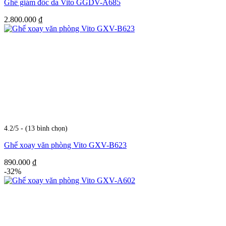
Ghế giám đốc da Vito GGDV-A685
2.800.000
₫
4.2/5 - (13 bình chọn)
Ghế xoay văn phòng Vito GXV-B623
890.000
₫
-32%