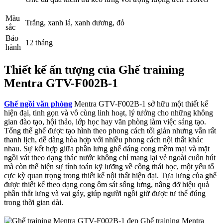
Màu
Trắng, xanh lá, xanh dương, đỏ
sắc
Bảo
12 tháng
hành
Thiết kế ấn tượng của Ghế training
Mentra GTV-F002B-1
Ghế ngồi văn phòng
Mentra GTV-F002B-1 sở hữu một thiết kế
hiện đại, tinh gọn và vô cùng linh hoạt, lý tưởng cho những không
gian đào tạo, hội thảo, lớp học hay văn phòng làm việc sáng tạo.
Tổng thể ghế được tạo hình theo phong cách tối giản nhưng vẫn rất
thanh lịch, dễ dàng hòa hợp với nhiều phong cách nội thất khác
nhau. Sự kết hợp giữa phần lưng ghế dáng cong mềm mại và mặt
ngồi vát theo dạng thác nước không chỉ mang lại vẻ ngoài cuốn hút
mà còn thể hiện sự tính toán kỹ lưỡng về công thái học, một yếu tố
cực kỳ quan trọng trong thiết kế nội thất hiện đại. Tựa lưng của ghế
được thiết kế theo dạng cong ôm sát sống lưng, nâng đỡ hiệu quả
phần thắt lưng và vai gáy, giúp người ngồi giữ được tư thế đúng
trong thời gian dài.
Ghế training Mentra