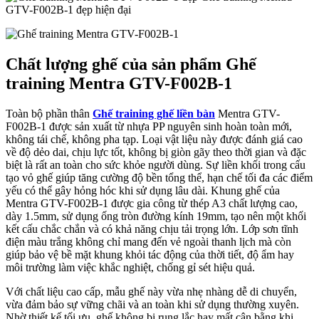
GTV-F002B-1 đẹp hiện đại
Chất lượng ghế của sản phẩm Ghế
training Mentra GTV-F002B-1
Toàn bộ phần thân
Ghế training ghế liền bàn
Mentra GTV-
F002B-1 được sản xuất từ nhựa PP nguyên sinh hoàn toàn mới,
không tái chế, không pha tạp. Loại vật liệu này được đánh giá cao
về độ dẻo dai, chịu lực tốt, không bị giòn gãy theo thời gian và đặc
biệt là rất an toàn cho sức khỏe người dùng. Sự liền khối trong cấu
tạo vỏ ghế giúp tăng cường độ bền tổng thể, hạn chế tối đa các điểm
yếu có thể gây hỏng hóc khi sử dụng lâu dài. Khung ghế của
Mentra GTV-F002B-1 được gia công từ thép A3 chất lượng cao,
dày 1.5mm, sử dụng ống tròn đường kính 19mm, tạo nên một khối
kết cấu chắc chắn và có khả năng chịu tải trọng lớn. Lớp sơn tĩnh
điện màu trắng không chỉ mang đến vẻ ngoài thanh lịch mà còn
giúp bảo vệ bề mặt khung khỏi tác động của thời tiết, độ ẩm hay
môi trường làm việc khắc nghiệt, chống gỉ sét hiệu quả.
Với chất liệu cao cấp, mẫu ghế này vừa nhẹ nhàng dễ di chuyển,
vừa đảm bảo sự vững chãi và an toàn khi sử dụng thường xuyên.
Nhờ thiết kế tối ưu, ghế không bị rung lắc hay mất cân bằng khi