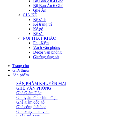
Bộ Bàn Ăn 4 Ghế
Bộ Bàn Ăn 6 Ghế
Ghế Ăn
GIÁ KỆ
Kệ sách
Kệ trang trí
Kệ gỗ
Kệ sắt
NỘI THẤT KHÁC
Phụ Kiện
Vách văn phòng
Decor văn phòng
Giường tầng sắt
Trang chủ
Giới thiệu
Sản phẩm
SẢN PHẨM KHUYẾN MẠI
GHẾ VĂN PHÒNG
Ghế Giám Đốc
Ghế giám đốc chỉnh điện
Ghế giám đốc gỗ
Ghế công thái học
Ghế xoay nhân viên