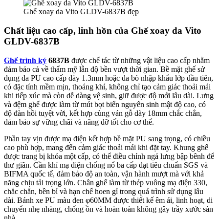
Ghế xoay da Vito GLDV-6837B đẹp
Chất liệu cao cấp, linh hồn của Ghế xoay da Vito
GLDV-6837B
Ghế trình ký
6837B
được chế tác từ những vật liệu cao cấp nhằm
đảm bảo cả về thẩm mỹ lẫn độ bền vượt thời gian. Bề mặt ghế sử
dụng da PU cao cấp dày 1.3mm hoặc da bò nhập khẩu lớp đầu tiên,
có đặc tính mềm mịn, thoáng khí, không chỉ tạo cảm giác thoải mái
khi tiếp xúc mà còn dễ dàng vệ sinh, giữ được độ mới lâu dài. Lưng
và đệm ghế được làm từ mút bọt biển nguyên sinh mật độ cao, có
độ đàn hồi tuyệt vời, kết hợp cùng ván gỗ dày 18mm chắc chắn,
đảm bảo sự vững chãi và nâng đỡ tốt cho cơ thể.
Phần tay vịn được mạ điện kết hợp bề mặt PU sang trọng, có chiều
cao phù hợp, mang đến cảm giác thoải mái khi đặt tay. Khung ghế
được trang bị khóa một cấp, có thể điều chỉnh ngả lưng bập bênh để
thư giãn. Cần khí mạ điện chống nổ ba cấp đạt tiêu chuẩn SGS và
BIFMA quốc tế, đảm bảo độ an toàn, vận hành mượt mà với khả
năng chịu tải trọng lớn. Chân ghế làm từ thép vuông mạ điện 330,
chắc chắn, bền bỉ và hạn chế hoen gỉ trong quá trình sử dụng lâu
dài. Bánh xe PU màu đen φ60MM được thiết kế êm ái, linh hoạt, di
chuyển nhẹ nhàng, chống ồn và hoàn toàn không gây trầy xước sàn
nhà.