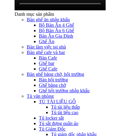
Danh mục sản phẩm
Bàn ghế ăn nhập khẩu
Bộ Bàn Ăn 4 Ghế
Bộ Bàn Ăn 6 Ghế
Bàn Ăn Gia Đình
Ghế Ăn
Bàn làm việc tại nhà
Bàn ghế cafe và bar
Bàn Cafe
Ghế bar
Ghế Cafe
Bàn ghế băng chờ, hội trường
Bàn hội trường
Ghế băng chờ
Ghế hội trường nhập khẩu
Tủ văn phòng
TỦ TÀI LIỆU GỖ
Tủ tài liệu thấp
Tủ tài liệu cao
Tủ locker sắt
Tủ sắt đựng quần áo
Tủ Giám Đốc
Tủ giám đốc nhập khẩu