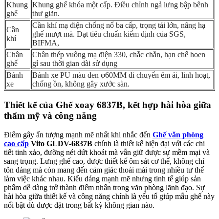
Khung
Khung ghế khóa một cấp. Điều chỉnh ngả lưng bập bênh
ghế
thư giãn.
Cần khí mạ điện chống nổ ba cấp, trọng tải lớn, nâng hạ
Cần
ghế mượt mà. Đạt tiêu chuẩn kiểm định của SGS,
khí
BIFMA,
Chân
Chân thép vuông mạ điện 330, chắc chắn, hạn chế hoen
ghế
gỉ sau thời gian dài sử dụng
Bánh
Bánh xe PU màu đen φ60MM di chuyển êm ái, linh hoạt,
xe
chống ồn, không gây xước sàn.
Thiết kế của Ghế xoay 6837B, kết hợp hài hòa giữa
thẩm mỹ và công năng
Điểm gây ấn tượng mạnh mẽ nhất khi nhắc đến
Ghế văn phòng
cao cấp
Vito GLDV-6837B
chính là thiết kế hiện đại với các chi
tiết tinh xảo, đường nét dứt khoát mà vẫn giữ được sự mềm mại và
sang trọng. Lưng ghế cao, được thiết kế ôm sát cơ thể, không chỉ
tôn dáng mà còn mang đến cảm giác thoải mái trong nhiều tư thế
làm việc khác nhau. Kiểu dáng mạnh mẽ nhưng tinh tế giúp sản
phẩm dễ dàng trở thành điểm nhấn trong văn phòng lãnh đạo. Sự
hài hòa giữa thiết kế và công năng chính là yếu tố giúp mẫu ghế này
nổi bật dù được đặt trong bất kỳ không gian nào.