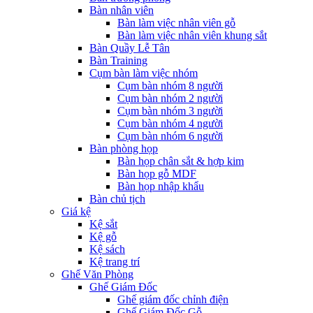
Bàn nhân viên
Bàn làm việc nhân viên gỗ
Bàn làm việc nhân viên khung sắt
Bàn Quầy Lễ Tân
Bàn Training
Cụm bàn làm việc nhóm
Cụm bàn nhóm 8 người
Cụm bàn nhóm 2 người
Cụm bàn nhóm 3 người
Cụm bàn nhóm 4 người
Cụm bàn nhóm 6 người
Bàn phòng họp
Bàn họp chân sắt & hợp kim
Bàn họp gỗ MDF
Bàn họp nhập khẩu
Bàn chủ tịch
Giá kệ
Kệ sắt
Kệ gỗ
Kệ sách
Kệ trang trí
Ghế Văn Phòng
Ghế Giám Đốc
Ghế giám đốc chỉnh điện
Ghế Giám Đốc Gỗ