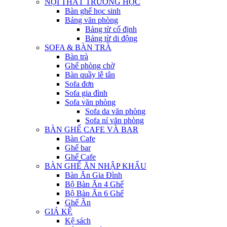
NỘI THẤT TRƯỜNG HỌC
Bàn ghế học sinh
Bảng văn phòng
Bảng từ cố định
Bảng từ di động
SOFA & BÀN TRÀ
Bàn trà
Ghế phòng chờ
Bàn quầy lễ tân
Sofa đơn
Sofa gia đình
Sofa văn phòng
Sofa da văn phòng
Sofa nỉ văn phòng
BÀN GHẾ CAFE VÀ BAR
Bàn Cafe
Ghế bar
Ghế Cafe
BÀN GHẾ ĂN NHẬP KHẨU
Bàn Ăn Gia Đình
Bộ Bàn Ăn 4 Ghế
Bộ Bàn Ăn 6 Ghế
Ghế Ăn
GIÁ KỆ
Kệ sách