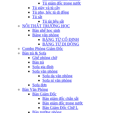
Tủ giám đốc trong nước
Tủ giày và tủ cây
Tủ phụ, hộc tủ di động
Tủ sắt
Tủ tài liệu sắt
NỘI THẤT TRƯỜNG HỌC
Bàn ghế học sinh
Bảng văn phòng
BẢNG TỪ CỐ ĐỊNH
BẢNG TỪ DI ĐỘNG
Combo Phòng Giám Đốc
Bàn trà & Sofa
Ghế phòng chờ
Bàn trà
Sofa gia đình
Sofa văn phòng
Sofa da văn phòng
Sofa nỉ văn phòng
Sofa đơn
Bàn Văn Phòng
Bàn Giám Đốc
Bàn giám đốc chân sắt
Bàn giám đốc trong nước
Bàn Giám Đốc Chữ L
Bàn trưởng phòng