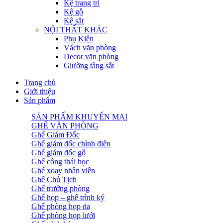
Kệ trang trí
Kệ gỗ
Kệ sắt
NỘI THẤT KHÁC
Phụ Kiện
Vách văn phòng
Decor văn phòng
Giường tầng sắt
Trang chủ
Giới thiệu
Sản phẩm
SẢN PHẨM KHUYẾN MẠI
GHẾ VĂN PHÒNG
Ghế Giám Đốc
Ghế giám đốc chỉnh điện
Ghế giám đốc gỗ
Ghế công thái học
Ghế xoay nhân viên
Ghế Chủ Tịch
Ghế trưởng phòng
Ghế họp – ghế trình ký
Ghế phòng họp da
Ghế phòng họp lưới