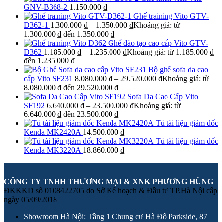
GNV-B368-2
1.150.000
₫
Ghế training Vito GTV-
D362-1
1.300.000
₫
–
1.350.000
₫
Khoảng giá: từ
1.300.000 ₫ đến 1.350.000 ₫
Ghế đào tạo cao cấp Vito GTV-
D362
1.185.000
₫
–
1.235.000
₫
Khoảng giá: từ 1.185.000 ₫
đến 1.235.000 ₫
Bộ ghế sofa da cao
cấp Vito SF231
8.080.000
₫
–
29.520.000
₫
Khoảng giá: từ
8.080.000 ₫ đến 29.520.000 ₫
Sofa Da Cao Cấp Vito
SF192
6.640.000
₫
–
23.500.000
₫
Khoảng giá: từ
6.640.000 ₫ đến 23.500.000 ₫
Tủ tài liệu giám đốc
Kenda MK2420A
14.500.000
₫
Tủ tài liệu giám đốc
Kenda MK3220A
18.860.000
₫
CÔNG TY TNHH THƯƠNG MẠI & XNK PHƯƠNG HÙNG
ĐKKKD số 0108422705 do Sở Kế hoạch & Đầu tư TP.Hà Nội cấp
ngày 05/09/2018
Showroom Hà Nội: Tầng 1 Chung cư Hà Đô Parkside, 87