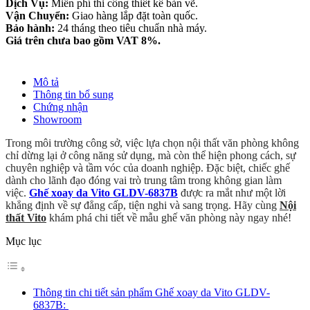
Dịch Vụ:
Miễn phí thi công thiết kế bản vẽ.
Vận Chuyển:
Giao hàng lắp đặt toàn quốc.
Bảo hành:
24 tháng theo tiêu chuẩn nhà máy.
Giá trên chưa bao gồm VAT 8%.
Mô tả
Thông tin bổ sung
Chứng nhận
Showroom
Trong môi trường công sở, việc lựa chọn nội thất văn phòng không
chỉ dừng lại ở công năng sử dụng, mà còn thể hiện phong cách, sự
chuyên nghiệp và tầm vóc của doanh nghiệp. Đặc biệt, chiếc ghế
dành cho lãnh đạo đóng vai trò trung tâm trong không gian làm
việc.
Ghế xoay da Vito GLDV-6837B
được ra mắt như một lời
khẳng định về sự đẳng cấp, tiện nghi và sang trọng. Hãy cùng
Nội
thất Vito
khám phá chi tiết về mẫu ghế văn phòng này ngay nhé!
Mục lục
Thông tin chi tiết sản phẩm Ghế xoay da Vito GLDV-
6837B: