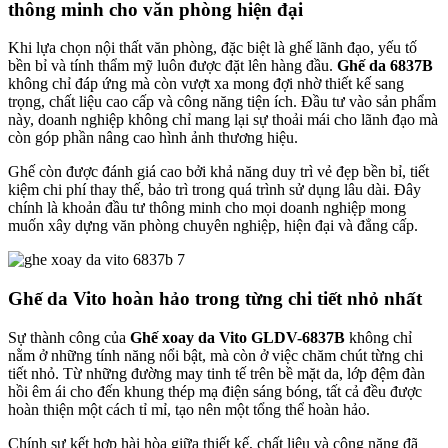
thông minh cho văn phòng hiện đại
Khi lựa chọn nội thất văn phòng, đặc biệt là ghế lãnh đạo, yếu tố
bền bỉ và tính thẩm mỹ luôn được đặt lên hàng đầu.
Ghế da 6837B
không chỉ đáp ứng mà còn vượt xa mong đợi nhờ thiết kế sang
trọng, chất liệu cao cấp và công năng tiện ích. Đầu tư vào sản phẩm
này, doanh nghiệp không chỉ mang lại sự thoải mái cho lãnh đạo mà
còn góp phần nâng cao hình ảnh thương hiệu.
Ghế còn được đánh giá cao bởi khả năng duy trì vẻ đẹp bền bỉ, tiết
kiệm chi phí thay thế, bảo trì trong quá trình sử dụng lâu dài. Đây
chính là khoản đầu tư thông minh cho mọi doanh nghiệp mong
muốn xây dựng văn phòng chuyên nghiệp, hiện đại và đẳng cấp.
Ghế da Vito hoàn hảo trong từng chi tiết nhỏ nhất
Sự thành công của
Ghế xoay da Vito GLDV-6837B
không chỉ
nằm ở những tính năng nổi bật, mà còn ở việc chăm chút từng chi
tiết nhỏ. Từ những đường may tinh tế trên bề mặt da, lớp đệm đàn
hồi êm ái cho đến khung thép mạ điện sáng bóng, tất cả đều được
hoàn thiện một cách tỉ mỉ, tạo nên một tổng thể hoàn hảo.
Chính sự kết hợp hài hòa giữa thiết kế, chất liệu và công năng đã