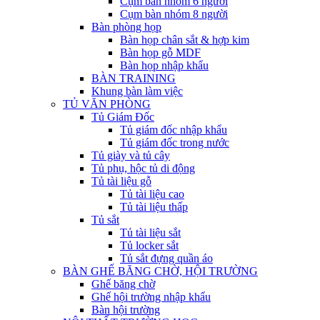
Cụm bàn nhóm 6 người
Cụm bàn nhóm 8 người
Bàn phòng họp
Bàn họp chân sắt & hợp kim
Bàn họp gỗ MDF
Bàn họp nhập khẩu
BÀN TRAINING
Khung bàn làm việc
TỦ VĂN PHÒNG
Tủ Giám Đốc
Tủ giám đốc nhập khẩu
Tủ giám đốc trong nước
Tủ giày và tủ cây
Tủ phụ, hộc tủ di động
Tủ tài liệu gỗ
Tủ tài liệu cao
Tủ tài liệu thấp
Tủ sắt
Tủ tài liệu sắt
Tủ locker sắt
Tủ sắt đựng quần áo
BÀN GHẾ BĂNG CHỜ, HỘI TRƯỜNG
Ghế băng chờ
Ghế hội trường nhập khẩu
Bàn hội trường