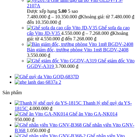
Ghế lãnh đạo da bò Vito GLDV-YS-
2107A
Được xếp hạng
5.00
5 sao
7.480.000
₫
–
10.350.000
₫
Khoảng giá: từ 7.480.000 ₫
đến 10.350.000 ₫
Ghế sofa da cao
cấp Vito JD-V35
4.550.000
₫
–
7.268.000
₫
Khoảng
giá: từ 4.550.000 ₫ đến 7.268.000 ₫
Bàn giám đốc, trưởng phòng Vito 1m8 BGDV-2408
3.550.000
₫
Ghế giám đốc Vito
GGDV-A319
3.700.000
₫
Sản phẩm
Thanh lý ghế quỳ da YS-
1815C
4.000.000
₫
Ghế ăn Vito GA-NK014
950.000
₫
Ghế nhân viên Vito GNV-
B368
1.050.000
₫
Ghế nhân viên Vito