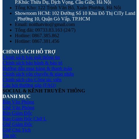
P.Khúc Thừa Dụ, Dịch Vọng, Cầu Giấy, Hà Nội
Tổng Kho: 122 Trịnh Văn Bô, Xuân Phương, Hà Nội
Showroom HCM: 102 Đường Số 10 Khu Đô Thị CiTy Land
, Phường 10, Quận Gò Vấp, TP.HCM
Email: noithatvito@gmail.com
Tổng đài: 09733.83.163 (24/7)
Hotline: 0867.385.862
Hotline: 0867.381.456
CHÍNH SÁCH HỖ TRỢ
Chính sách bảo mật thông tin
Chính sách bảo hành & bảo trì
Hướng dẫn mua hàng & thanh toán
Chính sách vận chuyển & giao nhận
Chính sách cho Cộng tác viên
Câu hỏi thường gặp (FAQ)
SOCIAL & KÊNH TRUYỀN THÔNG
DANH MỤC
Bàn Văn Phòng
Ghế Văn Phòng
Bàn Giám Đốc
Bàn Giám Đốc Chữ L
Ghế Giám Đốc
Ghế Chủ Tịch
Tin tức