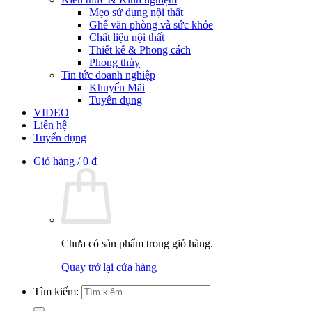
Mẹo sử dụng nội thất
Ghế văn phòng và sức khỏe
Chất liệu nội thất
Thiết kế & Phong cách
Phong thủy
Tin tức doanh nghiệp
Khuyến Mãi
Tuyển dụng
VIDEO
Liên hệ
Tuyển dụng
Giỏ hàng /
0
₫
Chưa có sản phẩm trong giỏ hàng.
Quay trở lại cửa hàng
Tìm kiếm: