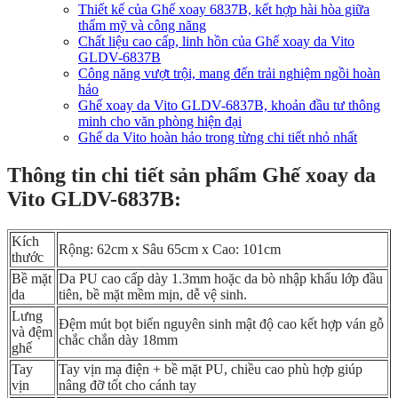
Thiết kế của Ghế xoay 6837B, kết hợp hài hòa giữa
thẩm mỹ và công năng
Chất liệu cao cấp, linh hồn của Ghế xoay da Vito
GLDV-6837B
Công năng vượt trội, mang đến trải nghiệm ngồi hoàn
hảo
Ghế xoay da Vito GLDV-6837B, khoản đầu tư thông
minh cho văn phòng hiện đại
Ghế da Vito hoàn hảo trong từng chi tiết nhỏ nhất
Thông tin chi tiết sản phẩm Ghế xoay da
Vito GLDV-6837B:
Kích
Rộng: 62cm x Sâu 65cm x Cao: 101cm
thước
Bề mặt
Da PU cao cấp dày 1.3mm hoặc da bò nhập khẩu lớp đầu
da
tiên, bề mặt mềm mịn, dễ vệ sinh.
Lưng
Đệm mút bọt biển nguyên sinh mật độ cao kết hợp ván gỗ
và đệm
chắc chắn dày 18mm
ghế
Tay
Tay vịn mạ điện + bề mặt PU, chiều cao phù hợp giúp
vịn
nâng đỡ tốt cho cánh tay