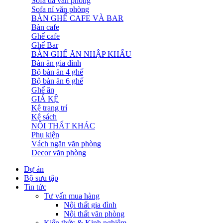
Sofa da văn phòng
Sofa nỉ văn phòng
BÀN GHẾ CAFE VÀ BAR
Bàn cafe
Ghế cafe
Ghế Bar
BÀN GHẾ ĂN NHẬP KHẨU
Bàn ăn gia đình
Bộ bàn ăn 4 ghế
Bộ bàn ăn 6 ghế
Ghế ăn
GIÁ KỆ
Kệ trang trí
Kệ sách
NỘI THẤT KHÁC
Phụ kiện
Vách ngăn văn phòng
Decor văn phòng
Dự án
Bộ sưu tập
Tin tức
Tư vấn mua hàng
Nội thất gia đình
Nội thất văn phòng
Kiến thức & Kinh nghiệm