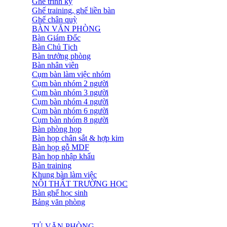
Ghế trình ký
Ghế training, ghế liền bàn
Ghế chân quỳ
BÀN VĂN PHÒNG
Bàn Giám Đốc
Bàn Chủ Tịch
Bàn trưởng phòng
Bàn nhân viên
Cụm bàn làm việc nhóm
Cụm bàn nhóm 2 người
Cụm bàn nhóm 3 người
Cụm bàn nhóm 4 người
Cụm bàn nhóm 6 người
Cụm bàn nhóm 8 người
Bàn phòng họp
Bàn họp chân sắt & hợp kim
Bàn họp gỗ MDF
Bàn họp nhập khẩu
Bàn training
Khung bàn làm việc
NỘI THẤT TRƯỜNG HỌC
Bàn ghế học sinh
Bảng văn phòng
TỦ VĂN PHÒNG