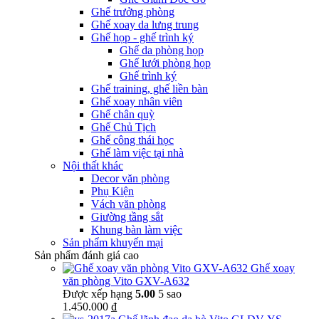
Ghế trưởng phòng
Ghế xoay da lưng trung
Ghế họp - ghế trình ký
Ghế da phòng họp
Ghế lưới phòng họp
Ghế trình ký
Ghế training, ghế liền bàn
Ghế xoay nhân viên
Ghế chân quỳ
Ghế Chủ Tịch
Ghế công thái học
Ghế làm việc tại nhà
Nội thất khác
Decor văn phòng
Phụ Kiện
Vách văn phòng
Giường tầng sắt
Khung bàn làm việc
Sản phẩm khuyến mại
Sản phẩm đánh giá cao
Ghế xoay
văn phòng Vito GXV-A632
Được xếp hạng
5.00
5 sao
1.450.000
₫