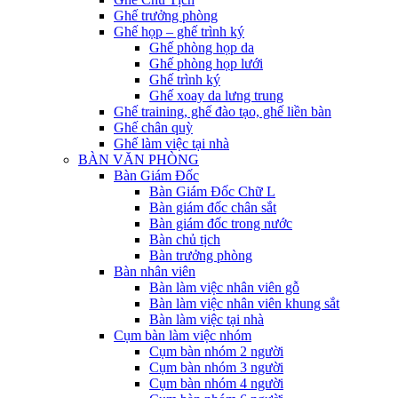
Ghế trưởng phòng
Ghế họp – ghế trình ký
Ghế phòng họp da
Ghế phòng họp lưới
Ghế trình ký
Ghế xoay da lưng trung
Ghế training, ghế đào tạo, ghế liền bàn
Ghế chân quỳ
Ghế làm việc tại nhà
BÀN VĂN PHÒNG
Bàn Giám Đốc
Bàn Giám Đốc Chữ L
Bàn giám đốc chân sắt
Bàn giám đốc trong nước
Bàn chủ tịch
Bàn trưởng phòng
Bàn nhân viên
Bàn làm việc nhân viên gỗ
Bàn làm việc nhân viên khung sắt
Bàn làm việc tại nhà
Cụm bàn làm việc nhóm
Cụm bàn nhóm 2 người
Cụm bàn nhóm 3 người
Cụm bàn nhóm 4 người