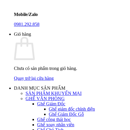
Mobile/Zalo
0981.292.858
Giỏ hàng
Chưa có sản phẩm trong giỏ hàng.
Quay trở lại cửa hàng
DANH MỤC SẢN PHẨM
SẢN PHẨM KHUYẾN MẠI
GHẾ VĂN PHÒNG
Ghế Giám Đốc
Ghế giám đốc chỉnh điện
Ghế Giám Đốc Gỗ
Ghế công thái học
Ghế xoay nhân viên
Ghế Chủ Tịch