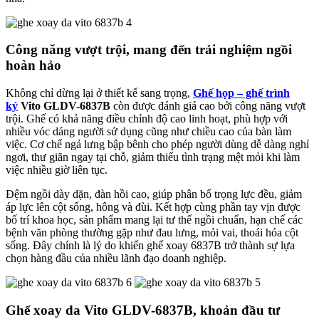
Công năng vượt trội, mang đến trải nghiệm ngồi
hoàn hảo
Không chỉ dừng lại ở thiết kế sang trọng,
Ghế họp – ghế trình
ký
Vito GLDV-6837B
còn được đánh giá cao bởi công năng vượt
trội. Ghế có khả năng điều chỉnh độ cao linh hoạt, phù hợp với
nhiều vóc dáng người sử dụng cũng như chiều cao của bàn làm
việc. Cơ chế ngả lưng bập bênh cho phép người dùng dễ dàng nghỉ
ngơi, thư giãn ngay tại chỗ, giảm thiểu tình trạng mệt mỏi khi làm
việc nhiều giờ liên tục.
Đệm ngồi dày dặn, đàn hồi cao, giúp phân bổ trọng lực đều, giảm
áp lực lên cột sống, hông và đùi. Kết hợp cùng phần tay vịn được
bố trí khoa học, sản phẩm mang lại tư thế ngồi chuẩn, hạn chế các
bệnh văn phòng thường gặp như đau lưng, mỏi vai, thoái hóa cột
sống. Đây chính là lý do khiến ghế xoay 6837B trở thành sự lựa
chọn hàng đầu của nhiều lãnh đạo doanh nghiệp.
Ghế xoay da Vito GLDV-6837B, khoản đầu tư