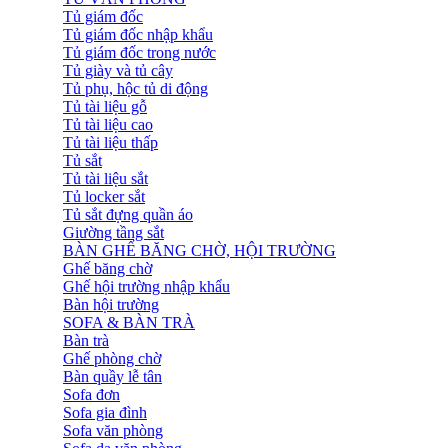
Tủ giám đốc
Tủ giám đốc nhập khẩu
Tủ giám đốc trong nước
Tủ giày và tủ cây
Tủ phụ, hộc tủ di động
Tủ tài liệu gỗ
Tủ tài liệu cao
Tủ tài liệu thấp
Tủ sắt
Tủ tài liệu sắt
Tủ locker sắt
Tủ sắt đựng quần áo
Giường tầng sắt
BÀN GHẾ BĂNG CHỜ, HỘI TRƯỜNG
Ghế băng chờ
Ghế hội trường nhập khẩu
Bàn hội trường
SOFA & BÀN TRÀ
Bàn trà
Ghế phòng chờ
Bàn quầy lễ tân
Sofa đơn
Sofa gia đình
Sofa văn phòng