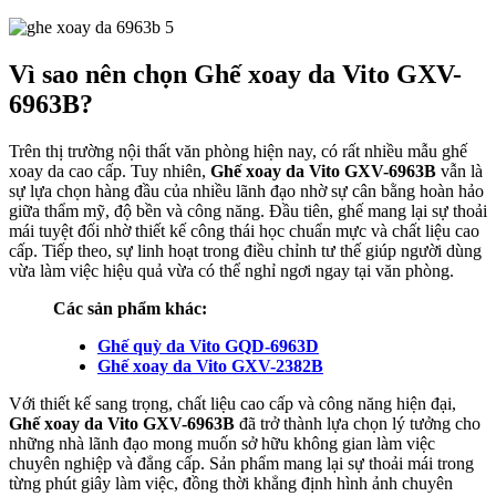
Vì sao nên chọn Ghế xoay da Vito GXV-
6963B?
Trên thị trường nội thất văn phòng hiện nay, có rất nhiều mẫu ghế
xoay da cao cấp. Tuy nhiên,
Ghế xoay da Vito GXV-6963B
vẫn là
sự lựa chọn hàng đầu của nhiều lãnh đạo nhờ sự cân bằng hoàn hảo
giữa thẩm mỹ, độ bền và công năng. Đầu tiên, ghế mang lại sự thoải
mái tuyệt đối nhờ thiết kế công thái học chuẩn mực và chất liệu cao
cấp. Tiếp theo, sự linh hoạt trong điều chỉnh tư thế giúp người dùng
vừa làm việc hiệu quả vừa có thể nghỉ ngơi ngay tại văn phòng.
Các sản phẩm khác:
Ghế quỳ da Vito GQD-6963D
Ghế xoay da Vito GXV-2382B
Với thiết kế sang trọng, chất liệu cao cấp và công năng hiện đại,
Ghế xoay da Vito GXV-6963B
đã trở thành lựa chọn lý tưởng cho
những nhà lãnh đạo mong muốn sở hữu không gian làm việc
chuyên nghiệp và đẳng cấp. Sản phẩm mang lại sự thoải mái trong
từng phút giây làm việc, đồng thời khẳng định hình ảnh chuyên