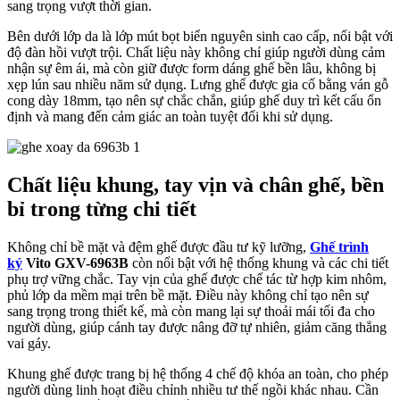
sang trọng vượt thời gian.
Bên dưới lớp da là lớp mút bọt biển nguyên sinh cao cấp, nổi bật với
độ đàn hồi vượt trội. Chất liệu này không chỉ giúp người dùng cảm
nhận sự êm ái, mà còn giữ được form dáng ghế bền lâu, không bị
xẹp lún sau nhiều năm sử dụng. Lưng ghế được gia cố bằng ván gỗ
cong dày 18mm, tạo nên sự chắc chắn, giúp ghế duy trì kết cấu ổn
định và mang đến cảm giác an toàn tuyệt đối khi sử dụng.
Chất liệu khung, tay vịn và chân ghế, bền
bỉ trong từng chi tiết
Không chỉ bề mặt và đệm ghế được đầu tư kỹ lưỡng,
Ghế trình
ký
Vito GXV-6963B
còn nổi bật với hệ thống khung và các chi tiết
phụ trợ vững chắc. Tay vịn của ghế được chế tác từ hợp kim nhôm,
phủ lớp da mềm mại trên bề mặt. Điều này không chỉ tạo nên sự
sang trọng trong thiết kế, mà còn mang lại sự thoải mái tối đa cho
người dùng, giúp cánh tay được nâng đỡ tự nhiên, giảm căng thẳng
vai gáy.
Khung ghế được trang bị hệ thống 4 chế độ khóa an toàn, cho phép
người dùng linh hoạt điều chỉnh nhiều tư thế ngồi khác nhau. Cần