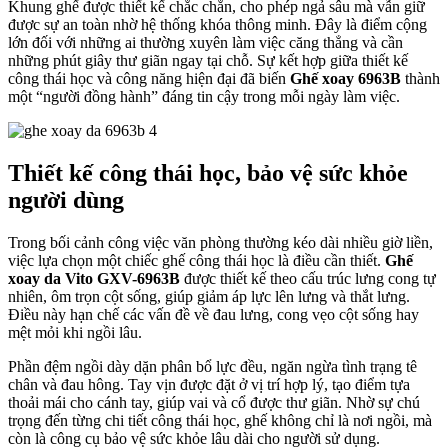
Khung ghế được thiết kế chắc chắn, cho phép ngả sâu mà vẫn giữ
được sự an toàn nhờ hệ thống khóa thông minh. Đây là điểm cộng
lớn đối với những ai thường xuyên làm việc căng thẳng và cần
những phút giây thư giãn ngay tại chỗ. Sự kết hợp giữa thiết kế
công thái học và công năng hiện đại đã biến
Ghế xoay 6963B
thành
một “người đồng hành” đáng tin cậy trong mỗi ngày làm việc.
Thiết kế công thái học, bảo vệ sức khỏe
người dùng
Trong bối cảnh công việc văn phòng thường kéo dài nhiều giờ liền,
việc lựa chọn một chiếc ghế công thái học là điều cần thiết.
Ghế
xoay da Vito GXV-6963B
được thiết kế theo cấu trúc lưng cong tự
nhiên, ôm trọn cột sống, giúp giảm áp lực lên lưng và thắt lưng.
Điều này hạn chế các vấn đề về đau lưng, cong vẹo cột sống hay
mệt mỏi khi ngồi lâu.
Phần đệm ngồi dày dặn phân bổ lực đều, ngăn ngừa tình trạng tê
chân và đau hông. Tay vịn được đặt ở vị trí hợp lý, tạo điểm tựa
thoải mái cho cánh tay, giúp vai và cổ được thư giãn. Nhờ sự chú
trọng đến từng chi tiết công thái học, ghế không chỉ là nơi ngồi, mà
còn là công cụ bảo vệ sức khỏe lâu dài cho người sử dụng.