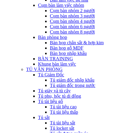
Cụm bàn làm việc nhóm
Cụm bàn nhóm 2 người
Cụm bàn nhóm 3 người
Cụm bàn nhóm 4 người
Cụm bàn nhóm 6 người
Cụm bàn nhóm 8 người
Bàn phòng họp
Bàn họp chân sắt & hợp kim
Bàn họp gỗ MDF
Bàn họp nhập khẩu
BÀN TRAINING
Khung bàn làm việc
TỦ VĂN PHÒNG
Tủ Giám Đốc
Tủ giám đốc nhập khẩu
Tủ giám đốc trong nước
Tủ giày và tủ cây
Tủ phụ, hộc tủ di động
Tủ tài liệu gỗ
Tủ tài liệu cao
Tủ tài liệu thấp
Tủ sắt
Tủ tài liệu sắt
Tủ locker sắt