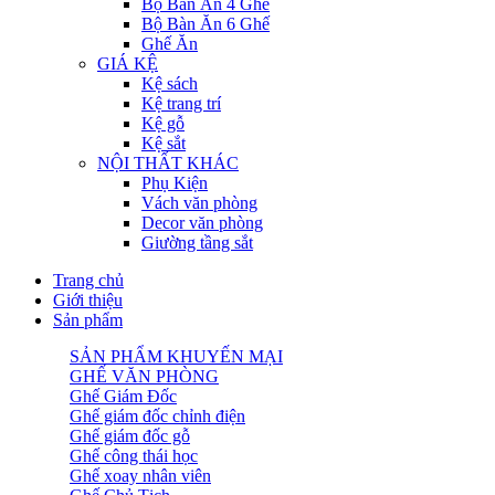
Bộ Bàn Ăn 4 Ghế
Bộ Bàn Ăn 6 Ghế
Ghế Ăn
GIÁ KỆ
Kệ sách
Kệ trang trí
Kệ gỗ
Kệ sắt
NỘI THẤT KHÁC
Phụ Kiện
Vách văn phòng
Decor văn phòng
Giường tầng sắt
Trang chủ
Giới thiệu
Sản phẩm
SẢN PHẨM KHUYẾN MẠI
GHẾ VĂN PHÒNG
Ghế Giám Đốc
Ghế giám đốc chỉnh điện
Ghế giám đốc gỗ
Ghế công thái học
Ghế xoay nhân viên