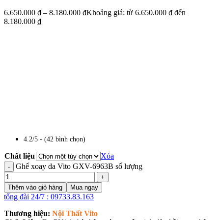
6.650.000
₫
–
8.180.000
₫
Khoảng giá: từ 6.650.000 ₫ đến
8.180.000 ₫
4.2/5 - (42 bình chọn)
Chất liệu
Xóa
Ghế xoay da Vito GXV-6963B số lượng
Thêm vào giỏ hàng
Mua ngay
tổng đài 24/7 : 09733.83.163
Thương hiệu:
Nội Thất Vito