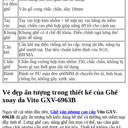
và đệm
ghế
Ván gỗ cong chắc chắn, dày 18mm.
Tay
Tay vịn hợp kim nhôm + bề mặt tay vịn bằng da mềm
vịn
mại, chiều cao phù hợp giúp nâng đỡ tốt cho cánh tay.
Khung
Khung ghế có 4 chế độ khóa. Điều chỉnh ngả lưng thư
ghế
giãn dễ dàng.
Cần khí mạ điện chống nổ ba cấp, trọng tải lớn, nâng hạ
Cần
ghế mượt mà. Đạt tiêu chuẩn kiểm định của SGS,
khí
BIFMA.
Chân
Chân ống vuông hợp kim nhôm 350, chắc chắn, không bị
ghế
hoen gỉ sau thời gian dài sử dụng.
Bánh
Bánh xe PU màu đen φ60MM di chuyển êm ái, linh hoạt,
xe
chống ồn, không gây xước sàn.
Vẻ đẹp ấn tượng trong thiết kế của Ghế
xoay da Vito GXV-6963B
Ngay từ cái nhìn đầu tiên,
Ghế văn phòng cao cấp
Vito GXV-
6963B
đã gây ấn tượng bởi kiểu dáng bề thế và đường nét mềm mại
đầy tinh tế. Lưng ghế cao, dáng ghế ôm trọn cơ thể, tạo cảm giác
vững chãi nhưng vẫn giữ được sự hài hòa. Thiết kế không cầu kỳ