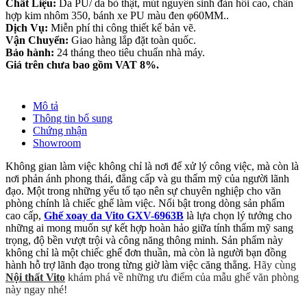
Chất Liệu:
Da PU/ da bò thật, mút nguyên sinh đàn hồi cao, chân
hợp kim nhôm 350, bánh xe PU màu đen φ60MM..
Dịch Vụ:
Miễn phí thi công thiết kế bản vẽ.
Vận Chuyển:
Giao hàng lắp đặt toàn quốc.
Bảo hành:
24 tháng theo tiêu chuẩn nhà máy.
Giá trên chưa bao gồm VAT 8%.
Mô tả
Thông tin bổ sung
Chứng nhận
Showroom
Không gian làm việc không chỉ là nơi để xử lý công việc, mà còn là
nơi phản ánh phong thái, đẳng cấp và gu thẩm mỹ của người lãnh
đạo. Một trong những yếu tố tạo nên sự chuyên nghiệp cho văn
phòng chính là chiếc ghế làm việc. Nổi bật trong dòng sản phẩm
cao cấp,
Ghế xoay da Vito GXV-6963B
là lựa chọn lý tưởng cho
những ai mong muốn sự kết hợp hoàn hảo giữa tính thẩm mỹ sang
trọng, độ bền vượt trội và công năng thông minh. Sản phẩm này
không chỉ là một chiếc ghế đơn thuần, mà còn là người bạn đồng
hành hỗ trợ lãnh đạo trong từng giờ làm việc căng thẳng.
Hãy cùng
Nội thất Vito
khám phá về những ưu điểm của mẫu ghế văn phòng
này ngay nhé!