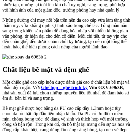
phức tạp, nhưng lại toát lên khí chất uy nghi, sang trọng, phù hợp
với hình ảnh của một giám đốc, trưởng phòng hay nhà quản lý.
Những đường chỉ may nổi bật trên nền da cao cấp vừa làm tăng tính
thẩm mỹ, vừa khẳng định sự tinh xảo trong chế tác. Tông màu nâu
sang trọng khiến sản phẩm dễ dàng hòa nhập với nhiều không gian
văn phòng, từ hiện đại cho đến cổ điển. Mỗi chi tiết, từ tay vịn cho
đến chân ghế, đều được chăm chút kỹ lưỡng, tạo nên một tổng thể
hoàn hảo, thể hiện phong cách riêng của người lãnh đạo.
Chất liệu bề mặt và đệm ghế
Một chiếc ghế cao cấp luôn được đánh giá cao ở chất liệu bề mặt và
phần đệm ngồi. Với
Ghế họp – ghế trình ký
Vito GXV-6963B
,
nhà sản xuất đã lựa chọn những nguyên liệu tốt nhất để đảm bảo sự
êm ái, bền bỉ và sang trọng.
Bề mặt ghế được bọc bằng da PU cao cấp dày 1.3mm hoặc tùy
chọn da bò thật lớp đầu tiên nhập khẩu. Da PU có ưu điểm mềm
mịn, chống bong tróc, dễ dàng vệ sinh và thích hợp với môi trường
công sở bận rộn. Trong khi đó, da bò thật lại mang đến sự xa hoa và
đẳng cấp khác biệt, càng dùng lâu càng sáng bóng, tạo nên vẻ đẹp