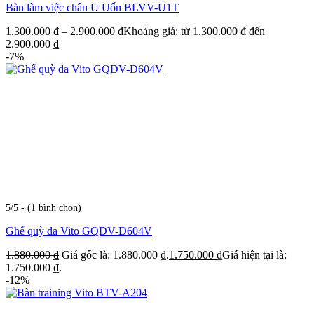
Bàn làm việc chân U Uốn BLVV-U1T
1.300.000
₫
–
2.900.000
₫
Khoảng giá: từ 1.300.000 ₫ đến
2.900.000 ₫
-7%
5/5 - (1 bình chọn)
Ghế quỳ da Vito GQDV-D604V
1.880.000
₫
Giá gốc là: 1.880.000 ₫.
1.750.000
₫
Giá hiện tại là:
1.750.000 ₫.
-12%