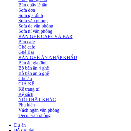
Bàn quầy lễ tân
Sofa đơn
Sofa gia đình
Sofa văn phòng
Sofa da văn phòng
Sofa nỉ văn phòng
BÀN GHẾ CAFE VÀ BAR
Bàn cafe
Ghế cafe
Ghế Bar
BÀN GHẾ ĂN NHẬP KHẨU
Bàn ăn gia đình
Bộ bàn ăn 4 ghế
Bộ bàn ăn 6 ghế
Ghế ăn
GIÁ KỆ
Kệ trang trí
Kệ sách
NỘI THẤT KHÁC
Phụ kiện
Vách ngăn văn phòng
Decor văn phòng
Dự án
Bộ sưu tập