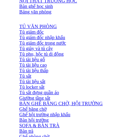
NỘI THẤT TRƯỜNG HỌC
Bàn ghế học sinh
Bảng văn phòng
TỦ VĂN PHÒNG
Tủ giám đốc
Tủ giám đốc nhập khẩu
Tủ giám đốc trong nước
Tủ giày và tủ cây
Tủ phụ, hộc tủ di động
Tủ tài liệu gỗ
Tủ tài liệu cao
Tủ tài liệu thấp
Tủ sắt
Tủ tài liệu sắt
Tủ locker sắt
Tủ sắt đựng quần áo
Giường tầng sắt
BÀN GHẾ BĂNG CHỜ, HỘI TRƯỜNG
Ghế băng chờ
Ghế hội trường nhập khẩu
Bàn hội trường
SOFA & BÀN TRÀ
Bàn trà
Ghế phòng chờ