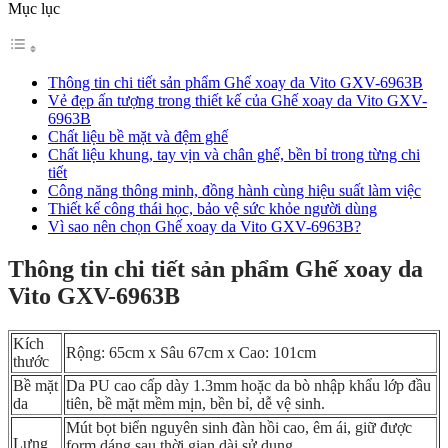
Mục lục
Thông tin chi tiết sản phẩm Ghế xoay da Vito GXV-6963B
Vẻ đẹp ấn tượng trong thiết kế của Ghế xoay da Vito GXV-
6963B
Chất liệu bề mặt và đệm ghế
Chất liệu khung, tay vịn và chân ghế, bền bỉ trong từng chi
tiết
Công năng thông minh, đồng hành cùng hiệu suất làm việc
Thiết kế công thái học, bảo vệ sức khỏe người dùng
Vì sao nên chọn Ghế xoay da Vito GXV-6963B?
Thông tin chi tiết sản phẩm Ghế xoay da
Vito GXV-6963B
Kích
Rộng: 65cm x Sâu 67cm x Cao: 101cm
thước
Bề mặt
Da PU cao cấp dày 1.3mm hoặc da bò nhập khẩu lớp đầu
da
tiên, bề mặt mềm mịn, bền bỉ, dễ vệ sinh.
Mút bọt biển nguyên sinh đàn hồi cao, êm ái, giữ được
Lưng
form dáng sau thời gian dài sử dụng.