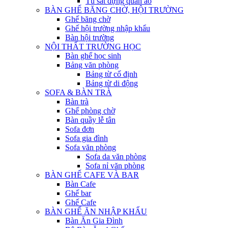
Tủ sắt đựng quần áo
BÀN GHẾ BĂNG CHỜ, HỘI TRƯỜNG
Ghế băng chờ
Ghế hội trường nhập khẩu
Bàn hội trường
NỘI THẤT TRƯỜNG HỌC
Bàn ghế học sinh
Bảng văn phòng
Bảng từ cố định
Bảng từ di động
SOFA & BÀN TRÀ
Bàn trà
Ghế phòng chờ
Bàn quầy lễ tân
Sofa đơn
Sofa gia đình
Sofa văn phòng
Sofa da văn phòng
Sofa nỉ văn phòng
BÀN GHẾ CAFE VÀ BAR
Bàn Cafe
Ghế bar
Ghế Cafe
BÀN GHẾ ĂN NHẬP KHẨU
Bàn Ăn Gia Đình