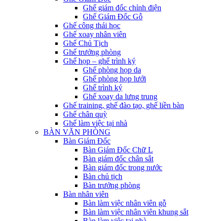
Ghế giám đốc chỉnh điện
Ghế Giám Đốc Gỗ
Ghế công thái học
Ghế xoay nhân viên
Ghế Chủ Tịch
Ghế trưởng phòng
Ghế họp – ghế trình ký
Ghế phòng họp da
Ghế phòng họp lưới
Ghế trình ký
Ghế xoay da lưng trung
Ghế training, ghế đào tạo, ghế liền bàn
Ghế chân quỳ
Ghế làm việc tại nhà
BÀN VĂN PHÒNG
Bàn Giám Đốc
Bàn Giám Đốc Chữ L
Bàn giám đốc chân sắt
Bàn giám đốc trong nước
Bàn chủ tịch
Bàn trưởng phòng
Bàn nhân viên
Bàn làm việc nhân viên gỗ
Bàn làm việc nhân viên khung sắt
Bàn làm việc tại nhà