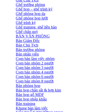
Ghế Chủ Tịch
Ghế trưởng phòng
Ghế họp – ghế trình ký
Ghế phòng họp da
Ghế phòng họp lưới
Ghế trình ký
Ghế training, ghế liền bàn
Ghế chân quỳ
BÀN VĂN PHÒNG
Bàn Giám Đốc
Bàn Chủ Tịch
Bàn trưởng phòng
Bàn nhân viên
Cụm bàn làm việc nhóm
Cụm bàn nhóm 2 người
Cụm bàn nhóm 3 người
Cụm bàn nhóm 4 người
Cụm bàn nhóm 6 người
Cụm bàn nhóm 8 người
Bàn phòng họp
Bàn họp chân sắt & hợp kim
Bàn họp gỗ MDF
Bàn họp nhập khẩu
Bàn training
Khung bàn làm việc