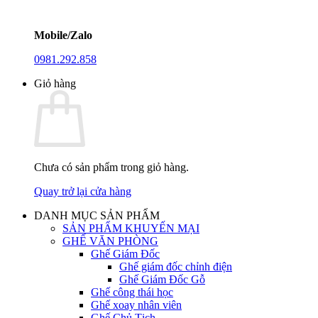
Mobile/Zalo
0981.292.858
Giỏ hàng
Chưa có sản phẩm trong giỏ hàng.
Quay trở lại cửa hàng
DANH MỤC SẢN PHẨM
SẢN PHẨM KHUYẾN MẠI
GHẾ VĂN PHÒNG
Ghế Giám Đốc
Ghế giám đốc chỉnh điện
Ghế Giám Đốc Gỗ
Ghế công thái học
Ghế xoay nhân viên
Ghế Chủ Tịch