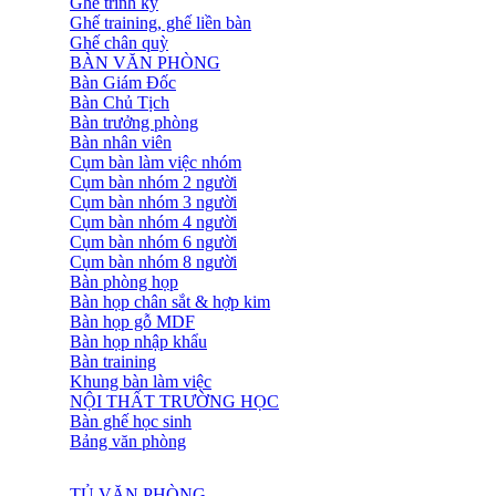
Ghế trình ký
Ghế training, ghế liền bàn
Ghế chân quỳ
BÀN VĂN PHÒNG
Bàn Giám Đốc
Bàn Chủ Tịch
Bàn trưởng phòng
Bàn nhân viên
Cụm bàn làm việc nhóm
Cụm bàn nhóm 2 người
Cụm bàn nhóm 3 người
Cụm bàn nhóm 4 người
Cụm bàn nhóm 6 người
Cụm bàn nhóm 8 người
Bàn phòng họp
Bàn họp chân sắt & hợp kim
Bàn họp gỗ MDF
Bàn họp nhập khẩu
Bàn training
Khung bàn làm việc
NỘI THẤT TRƯỜNG HỌC
Bàn ghế học sinh
Bảng văn phòng
TỦ VĂN PHÒNG