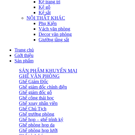
Kệ trang trí
Kệ gỗ
Kệ sắt
NỘI THẤT KHÁC
Phụ Kiện
Vách văn phòng
Decor văn phòng
Giường tầng sắt
Trang chủ
Giới thiệu
Sản phẩm
SẢN PHẨM KHUYẾN MẠI
GHẾ VĂN PHÒNG
Ghế Giám Đốc
Ghế giám đốc chỉnh điện
Ghế giám đốc gỗ
Ghế công thái học
Ghế xoay nhân viên
Ghế Chủ Tịch
Ghế trưởng phòng
Ghế họp – ghế trình ký
Ghế phòng họp da
Ghế phòng họp lưới