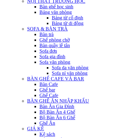
NỘI THẤT TRƯỜNG HỌC
Bàn ghế học sinh
Bảng văn phòng
Bảng từ cố định
Bảng từ di động
SOFA & BÀN TRÀ
Bàn trà
Ghế phòng chờ
Bàn quầy lễ tân
Sofa đơn
Sofa gia đình
Sofa văn phòng
Sofa da văn phòng
Sofa nỉ văn phòng
BÀN GHẾ CAFE VÀ BAR
Bàn Cafe
Ghế bar
Ghế Cafe
BÀN GHẾ ĂN NHẬP KHẨU
Bàn Ăn Gia Đình
Bộ Bàn Ăn 4 Ghế
Bộ Bàn Ăn 6 Ghế
Ghế Ăn
GIÁ KỆ
Kệ sách