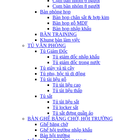
Cụm bàn nhóm 6 người
Cụm bàn nhóm 8 người
Bàn phòng họp
Bàn họp chân sắt & hợp kim
Bàn họp gỗ MDF
Bàn họp nhập khẩu
BÀN TRAINING
Khung bàn làm việc
TỦ VĂN PHÒNG
Tủ Giám Đốc
Tủ giám đốc nhập khẩu
Tủ giám đốc trong nước
Tủ giày và tủ cây
Tủ phụ, hộc tủ di động
Tủ tài liệu gỗ
Tủ tài liệu cao
Tủ tài liệu thấp
Tủ sắt
Tủ tài liệu sắt
Tủ locker sắt
Tủ sắt đựng quần áo
BÀN GHẾ BĂNG CHỜ, HỘI TRƯỜNG
Ghế băng chờ
Ghế hội trường nhập khẩu
Bàn hội trường