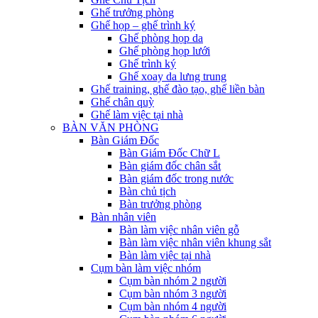
Ghế trưởng phòng
Ghế họp – ghế trình ký
Ghế phòng họp da
Ghế phòng họp lưới
Ghế trình ký
Ghế xoay da lưng trung
Ghế training, ghế đào tạo, ghế liền bàn
Ghế chân quỳ
Ghế làm việc tại nhà
BÀN VĂN PHÒNG
Bàn Giám Đốc
Bàn Giám Đốc Chữ L
Bàn giám đốc chân sắt
Bàn giám đốc trong nước
Bàn chủ tịch
Bàn trưởng phòng
Bàn nhân viên
Bàn làm việc nhân viên gỗ
Bàn làm việc nhân viên khung sắt
Bàn làm việc tại nhà
Cụm bàn làm việc nhóm
Cụm bàn nhóm 2 người
Cụm bàn nhóm 3 người
Cụm bàn nhóm 4 người