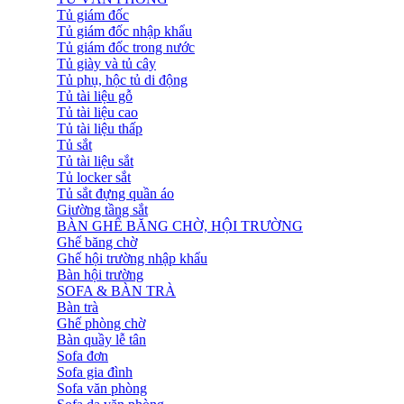
Tủ giám đốc
Tủ giám đốc nhập khẩu
Tủ giám đốc trong nước
Tủ giày và tủ cây
Tủ phụ, hộc tủ di động
Tủ tài liệu gỗ
Tủ tài liệu cao
Tủ tài liệu thấp
Tủ sắt
Tủ tài liệu sắt
Tủ locker sắt
Tủ sắt đựng quần áo
Giường tầng sắt
BÀN GHẾ BĂNG CHỜ, HỘI TRƯỜNG
Ghế băng chờ
Ghế hội trường nhập khẩu
Bàn hội trường
SOFA & BÀN TRÀ
Bàn trà
Ghế phòng chờ
Bàn quầy lễ tân
Sofa đơn
Sofa gia đình
Sofa văn phòng