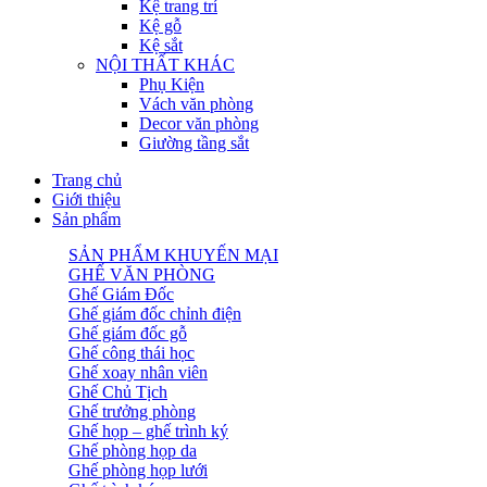
Kệ trang trí
Kệ gỗ
Kệ sắt
NỘI THẤT KHÁC
Phụ Kiện
Vách văn phòng
Decor văn phòng
Giường tầng sắt
Trang chủ
Giới thiệu
Sản phẩm
SẢN PHẨM KHUYẾN MẠI
GHẾ VĂN PHÒNG
Ghế Giám Đốc
Ghế giám đốc chỉnh điện
Ghế giám đốc gỗ
Ghế công thái học
Ghế xoay nhân viên
Ghế Chủ Tịch
Ghế trưởng phòng
Ghế họp – ghế trình ký
Ghế phòng họp da
Ghế phòng họp lưới