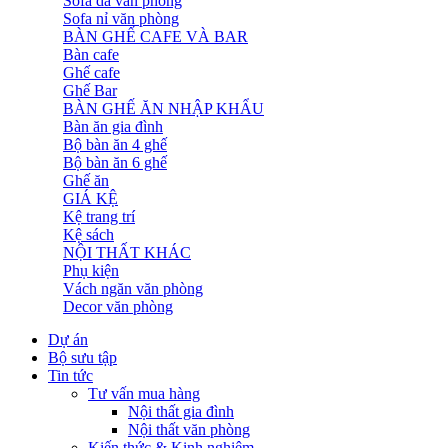
Sofa da văn phòng
Sofa nỉ văn phòng
BÀN GHẾ CAFE VÀ BAR
Bàn cafe
Ghế cafe
Ghế Bar
BÀN GHẾ ĂN NHẬP KHẨU
Bàn ăn gia đình
Bộ bàn ăn 4 ghế
Bộ bàn ăn 6 ghế
Ghế ăn
GIÁ KỆ
Kệ trang trí
Kệ sách
NỘI THẤT KHÁC
Phụ kiện
Vách ngăn văn phòng
Decor văn phòng
Dự án
Bộ sưu tập
Tin tức
Tư vấn mua hàng
Nội thất gia đình
Nội thất văn phòng
Kiến thức & Kinh nghiệm