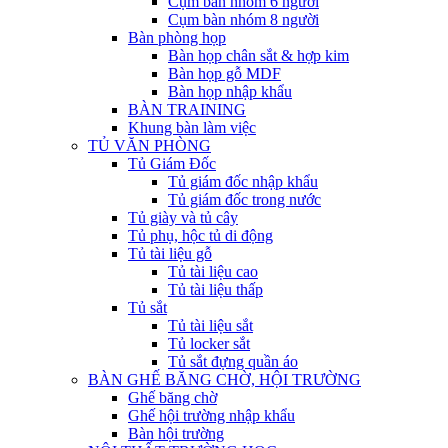
Cụm bàn nhóm 6 người
Cụm bàn nhóm 8 người
Bàn phòng họp
Bàn họp chân sắt & hợp kim
Bàn họp gỗ MDF
Bàn họp nhập khẩu
BÀN TRAINING
Khung bàn làm việc
TỦ VĂN PHÒNG
Tủ Giám Đốc
Tủ giám đốc nhập khẩu
Tủ giám đốc trong nước
Tủ giày và tủ cây
Tủ phụ, hộc tủ di động
Tủ tài liệu gỗ
Tủ tài liệu cao
Tủ tài liệu thấp
Tủ sắt
Tủ tài liệu sắt
Tủ locker sắt
Tủ sắt đựng quần áo
BÀN GHẾ BĂNG CHỜ, HỘI TRƯỜNG
Ghế băng chờ
Ghế hội trường nhập khẩu
Bàn hội trường