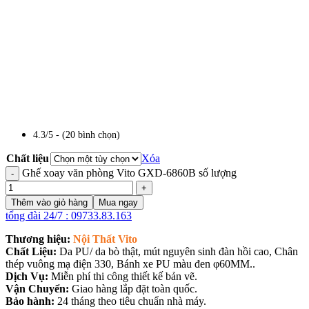
4.3/5 - (20 bình chọn)
Chất liệu
Xóa
Ghế xoay văn phòng Vito GXD-6860B số lượng
Thêm vào giỏ hàng
Mua ngay
tổng đài 24/7 : 09733.83.163
Thương hiệu:
Nội Thất Vito
Chất Liệu:
Da PU/ da bò thật, mút nguyên sinh đàn hồi cao, Chân
thép vuông mạ điện 330, Bánh xe PU màu đen φ60MM..
Dịch Vụ:
Miễn phí thi công thiết kế bản vẽ.
Vận Chuyển:
Giao hàng lắp đặt toàn quốc.
Bảo hành:
24 tháng theo tiêu chuẩn nhà máy.