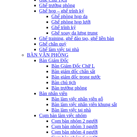
Ghế trưởng phòng
Ghế họp – ghế trình ký
Ghế phòng họp da
Ghế phòng họp lưới
Ghế trình ký
Ghế xoay da lưng trung
Ghế training, ghế đào tạo, ghế liền bàn
Ghế chân quỳ
Ghế làm việc tại nhà
BÀN VĂN PHÒNG
Bàn Giám Đốc
Bàn Giám Đốc Chữ L
Bàn giám đốc chân sắt
Bàn giám đốc trong nước
Bàn chủ tịch
Bàn trưởng phòng
Bàn nhân viên
Bàn làm việc nhân viên gỗ
Bàn làm việc nhân viên khung sắt
Bàn làm việc tại nhà
Cụm bàn làm việc nhóm
Cụm bàn nhóm 2 người
Cụm bàn nhóm 3 người
Cụm bàn nhóm 4 người