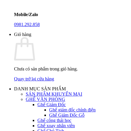
Mobile/Zalo
0981.292.858
Giỏ hàng
Chưa có sản phẩm trong giỏ hàng.
Quay trở lại cửa hàng
DANH MỤC SẢN PHẨM
SẢN PHẨM KHUYẾN MẠI
GHẾ VĂN PHÒNG
Ghế Giám Đốc
Ghế giám đốc chỉnh điện
Ghế Giám Đốc Gỗ
Ghế công thái học
Ghế xoay nhân viên
Ghế Chủ Tịch