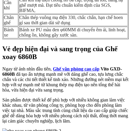
Cần
ghế mượt mà. Đạt tiêu chuẩn kiểm định của SGS,
khí
BIFMA,
Chân
Chân thép vuông mạ điện 330, chắc chắn, hạn chế hoen
ghế
gỉ sau thời gian dài sử dụng
Bánh
Bánh xe PU màu đen φ60MM di chuyển êm ái, linh hoạt,
xe
chống ồn, không gây xước sàn.
Vẻ đẹp hiện đại và sang trọng của Ghế
xoay 6860B
Ngay từ ánh nhìn đầu tiên,
Ghế văn phòng cao cấp
Vito GXD-
6860B
đã tạo ấn tượng mạnh mẽ với dáng ghế cao, tựa lưng chắc
chắn và các chi tiết thiết kế tinh xảo. Những đường nét mềm mại kết
hợp với sự mạnh mẽ từ khung thép mạ điện tạo nên tổng thể hài
hòa, vừa hiện đại vừa sang trọng.
Sản phẩm được thiết kế để phù hợp với nhiều không gian làm việc
khác nhau, từ văn phòng công ty, phòng họp cho đến phòng làm
việc tại nhà. Màu sắc trung tính cùng chất liệu da cao cấp giúp chiếc
ghế dễ dàng hòa hợp với nhiều phong cách nội thất, đồng thời mang
lại cảm giác chuyên nghiệp, lịch lãm.