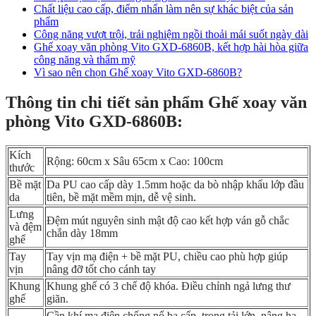
Chất liệu cao cấp, điểm nhấn làm nên sự khác biệt của sản
phẩm
Công năng vượt trội, trải nghiệm ngồi thoải mái suốt ngày dài
Ghế xoay văn phòng Vito GXD-6860B, kết hợp hài hòa giữa
công năng và thẩm mỹ
Vì sao nên chọn Ghế xoay Vito GXD-6860B?
Thông tin chi tiết sản phẩm Ghế xoay văn
phòng Vito GXD-6860B:
Kích
Rộng: 60cm x Sâu 65cm x Cao: 100cm
thước
Bề mặt
Da PU cao cấp dày 1.5mm hoặc da bò nhập khẩu lớp đầu
da
tiên, bề mặt mềm mịn, dễ vệ sinh.
Lưng
Đệm mút nguyên sinh mật độ cao kết hợp ván gỗ chắc
và đệm
chắn dày 18mm
ghế
Tay
Tay vịn mạ điện + bề mặt PU, chiều cao phù hợp giúp
vịn
nâng đỡ tốt cho cánh tay
Khung
Khung ghế có 3 chế độ khóa. Điều chỉnh ngả lưng thư
ghế
giãn.
Cần khí mạ điện chống nổ ba cấp, trọng tải lớn, nâng hạ