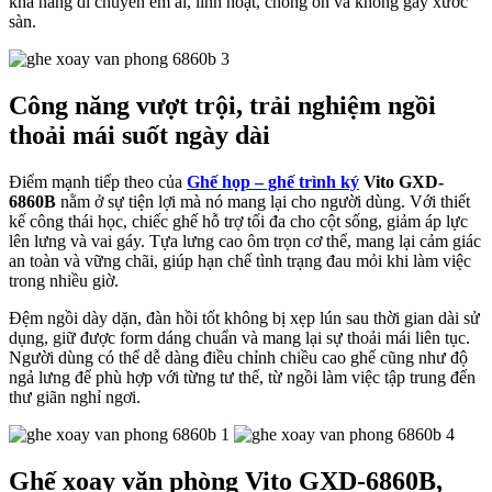
khả năng di chuyển êm ái, linh hoạt, chống ồn và không gây xước
sàn.
Công năng vượt trội, trải nghiệm ngồi
thoải mái suốt ngày dài
Điểm mạnh tiếp theo của
Ghế họp – ghế trình ký
Vito GXD-
6860B
nằm ở sự tiện lợi mà nó mang lại cho người dùng. Với thiết
kế công thái học, chiếc ghế hỗ trợ tối đa cho cột sống, giảm áp lực
lên lưng và vai gáy. Tựa lưng cao ôm trọn cơ thể, mang lại cảm giác
an toàn và vững chãi, giúp hạn chế tình trạng đau mỏi khi làm việc
trong nhiều giờ.
Đệm ngồi dày dặn, đàn hồi tốt không bị xẹp lún sau thời gian dài sử
dụng, giữ được form dáng chuẩn và mang lại sự thoải mái liên tục.
Người dùng có thể dễ dàng điều chỉnh chiều cao ghế cũng như độ
ngả lưng để phù hợp với từng tư thế, từ ngồi làm việc tập trung đến
thư giãn nghỉ ngơi.
Ghế xoay văn phòng Vito GXD-6860B,