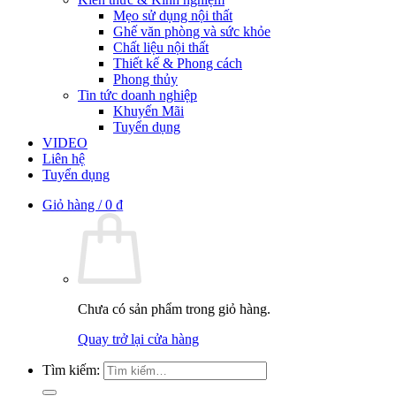
Mẹo sử dụng nội thất
Ghế văn phòng và sức khỏe
Chất liệu nội thất
Thiết kế & Phong cách
Phong thủy
Tin tức doanh nghiệp
Khuyến Mãi
Tuyển dụng
VIDEO
Liên hệ
Tuyển dụng
Giỏ hàng /
0
₫
Chưa có sản phẩm trong giỏ hàng.
Quay trở lại cửa hàng
Tìm kiếm: