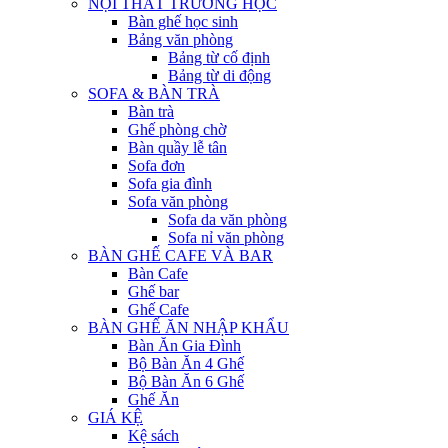
NỘI THẤT TRƯỜNG HỌC
Bàn ghế học sinh
Bảng văn phòng
Bảng từ cố định
Bảng từ di động
SOFA & BÀN TRÀ
Bàn trà
Ghế phòng chờ
Bàn quầy lễ tân
Sofa đơn
Sofa gia đình
Sofa văn phòng
Sofa da văn phòng
Sofa nỉ văn phòng
BÀN GHẾ CAFE VÀ BAR
Bàn Cafe
Ghế bar
Ghế Cafe
BÀN GHẾ ĂN NHẬP KHẨU
Bàn Ăn Gia Đình
Bộ Bàn Ăn 4 Ghế
Bộ Bàn Ăn 6 Ghế
Ghế Ăn
GIÁ KỆ
Kệ sách