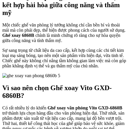
kết hợp hài hòa giữa công năng và thẩm
mỹ
Một chiếc ghế văn phòng lý tưởng không chỉ cần bền bỉ và thoải
mái mà còn phải đẹp, thể hiện được phong cách của người sử dụng.
Ghế xoay 6860B
chính là minh chứng rõ ràng cho sự hòa quyện
giữa công năng và tính thẩm mỹ.
Sự sang trọng từ chất liệu da cao cấp, kết hợp cùng các chi tiết kim
loại mạ sáng bóng, tạo nên một sản phẩm vừa hiện đại, vừa tinh tế.
Chiếc ghế này không chỉ nâng tầm không gian làm việc mà còn góp
phần khẳng định vị thế và gu thẩm mỹ của chủ nhân.
Vì sao nên chọn Ghế xoay Vito GXD-
6860B?
Có rất nhiều lý do khiến
Ghế xoay văn phòng Vito GXD-6860B
trở thành lựa chọn hàng đầu cho văn phòng hiện đại. Thứ nhất, sản
phẩm được sản xuất từ vật liệu cao cấp, mang lại độ bền vượt trội.
Thứ hai, thiết kế công thái học của ghế giúp bảo vệ sức khỏe, giảm
thiểu nguy cơ mắc các bệnh về xương khớp do ngồi sai tư thế.