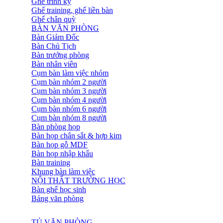
Ghế trình ký
Ghế training, ghế liền bàn
Ghế chân quỳ
BÀN VĂN PHÒNG
Bàn Giám Đốc
Bàn Chủ Tịch
Bàn trưởng phòng
Bàn nhân viên
Cụm bàn làm việc nhóm
Cụm bàn nhóm 2 người
Cụm bàn nhóm 3 người
Cụm bàn nhóm 4 người
Cụm bàn nhóm 6 người
Cụm bàn nhóm 8 người
Bàn phòng họp
Bàn họp chân sắt & hợp kim
Bàn họp gỗ MDF
Bàn họp nhập khẩu
Bàn training
Khung bàn làm việc
NỘI THẤT TRƯỜNG HỌC
Bàn ghế học sinh
Bảng văn phòng
TỦ VĂN PHÒNG