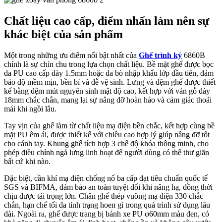
Chất liệu cao cấp, điểm nhấn làm nên sự
khác biệt của sản phẩm
Một trong những ưu điểm nổi bật nhất của
Ghế trình ký
6860B
chính là sự chỉn chu trong lựa chọn chất liệu. Bề mặt ghế được bọc
da PU cao cấp dày 1.5mm hoặc da bò nhập khẩu lớp đầu tiên, đảm
bảo độ mềm mịn, bền bỉ và dễ vệ sinh. Lưng và đệm ghế được thiết
kế bằng đệm mút nguyên sinh mật độ cao, kết hợp với ván gỗ dày
18mm chắc chắn, mang lại sự nâng đỡ hoàn hảo và cảm giác thoải
mái khi ngồi lâu.
Tay vịn của ghế làm từ chất liệu mạ điện bền chắc, kết hợp cùng bề
mặt PU êm ái, được thiết kế với chiều cao hợp lý giúp nâng đỡ tốt
cho cánh tay. Khung ghế tích hợp 3 chế độ khóa thông minh, cho
phép điều chỉnh ngả lưng linh hoạt để người dùng có thể thư giãn
bất cứ khi nào.
Đặc biệt, cần khí mạ điện chống nổ ba cấp đạt tiêu chuẩn quốc tế
SGS và BIFMA, đảm bảo an toàn tuyệt đối khi nâng hạ, đồng thời
chịu được tải trọng lớn. Chân ghế thép vuông mạ điện 330 chắc
chắn, hạn chế tối đa tình trạng hoen gỉ trong quá trình sử dụng lâu
dài. Ngoài ra, ghế được trang bị bánh xe PU φ60mm màu đen, có