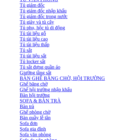
Tủ giám đốc
Tủ giám đốc nhập khẩu
Tủ giám đốc trong nước
Tủ giày và tủ cây
Tủ phụ, hộc tủ di động
Tủ tài liệu gỗ
Tủ tài liệu cao
Tủ tài liệu thấp
Tủ sắt
Tủ tài liệu sắt
Tủ locker sắt
Tủ sắt đựng quần áo
Giường tầng sắt
BÀN GHẾ BĂNG CHỜ, HỘI TRƯỜNG
Ghế băng chờ
Ghế hội trường nhập khẩu
Bàn hội trường
SOFA & BÀN TRÀ
Bàn trà
Ghế phòng chờ
Bàn quầy lễ tân
Sofa đơn
Sofa gia đình
Sofa văn phòng