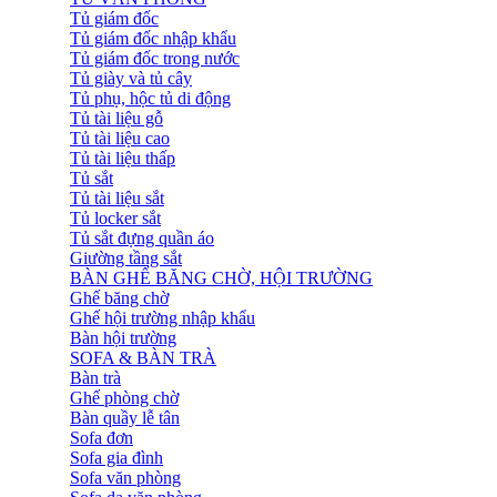
Tủ giám đốc
Tủ giám đốc nhập khẩu
Tủ giám đốc trong nước
Tủ giày và tủ cây
Tủ phụ, hộc tủ di động
Tủ tài liệu gỗ
Tủ tài liệu cao
Tủ tài liệu thấp
Tủ sắt
Tủ tài liệu sắt
Tủ locker sắt
Tủ sắt đựng quần áo
Giường tầng sắt
BÀN GHẾ BĂNG CHỜ, HỘI TRƯỜNG
Ghế băng chờ
Ghế hội trường nhập khẩu
Bàn hội trường
SOFA & BÀN TRÀ
Bàn trà
Ghế phòng chờ
Bàn quầy lễ tân
Sofa đơn
Sofa gia đình
Sofa văn phòng