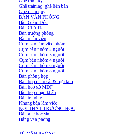
Ghế trình ký
Ghế training, ghế liền bàn
Ghế chân quỳ
BÀN VĂN PHÒNG
Bàn Giám Đốc
Bàn Chủ Tịch
Bàn trưởng phòng
Bàn nhân viên
Cụm bàn làm việc nhóm
Cụm bàn nhóm 2 người
Cụm bàn nhóm 3 người
Cụm bàn nhóm 4 người
Cụm bàn nhóm 6 người
Cụm bàn nhóm 8 người
Bàn phòng họp
Bàn họp chân sắt & hợp kim
Bàn họp gỗ MDF
Bàn họp nhập khẩu
Bàn training
Khung bàn làm việc
NỘI THẤT TRƯỜNG HỌC
Bàn ghế học sinh
Bảng văn phòng
TỦ VĂN PHÒNG