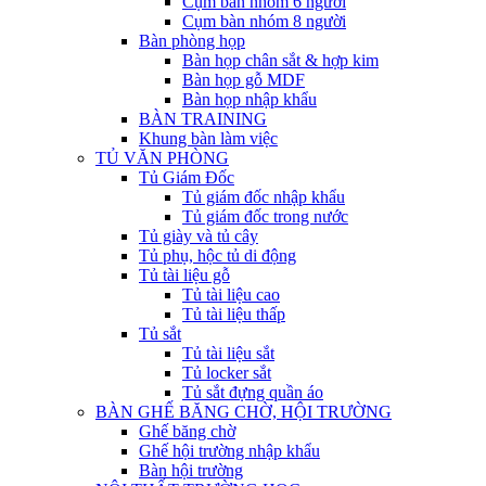
Cụm bàn nhóm 6 người
Cụm bàn nhóm 8 người
Bàn phòng họp
Bàn họp chân sắt & hợp kim
Bàn họp gỗ MDF
Bàn họp nhập khẩu
BÀN TRAINING
Khung bàn làm việc
TỦ VĂN PHÒNG
Tủ Giám Đốc
Tủ giám đốc nhập khẩu
Tủ giám đốc trong nước
Tủ giày và tủ cây
Tủ phụ, hộc tủ di động
Tủ tài liệu gỗ
Tủ tài liệu cao
Tủ tài liệu thấp
Tủ sắt
Tủ tài liệu sắt
Tủ locker sắt
Tủ sắt đựng quần áo
BÀN GHẾ BĂNG CHỜ, HỘI TRƯỜNG
Ghế băng chờ
Ghế hội trường nhập khẩu
Bàn hội trường