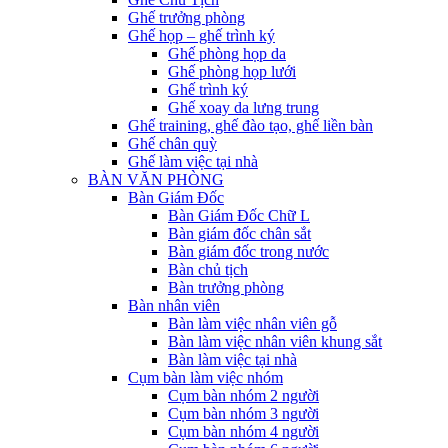
Ghế trưởng phòng
Ghế họp – ghế trình ký
Ghế phòng họp da
Ghế phòng họp lưới
Ghế trình ký
Ghế xoay da lưng trung
Ghế training, ghế đào tạo, ghế liền bàn
Ghế chân quỳ
Ghế làm việc tại nhà
BÀN VĂN PHÒNG
Bàn Giám Đốc
Bàn Giám Đốc Chữ L
Bàn giám đốc chân sắt
Bàn giám đốc trong nước
Bàn chủ tịch
Bàn trưởng phòng
Bàn nhân viên
Bàn làm việc nhân viên gỗ
Bàn làm việc nhân viên khung sắt
Bàn làm việc tại nhà
Cụm bàn làm việc nhóm
Cụm bàn nhóm 2 người
Cụm bàn nhóm 3 người
Cụm bàn nhóm 4 người