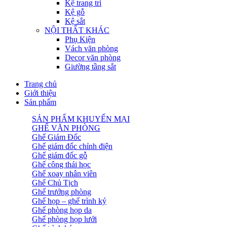
Kệ trang trí
Kệ gỗ
Kệ sắt
NỘI THẤT KHÁC
Phụ Kiện
Vách văn phòng
Decor văn phòng
Giường tầng sắt
Trang chủ
Giới thiệu
Sản phẩm
SẢN PHẨM KHUYẾN MẠI
GHẾ VĂN PHÒNG
Ghế Giám Đốc
Ghế giám đốc chỉnh điện
Ghế giám đốc gỗ
Ghế công thái học
Ghế xoay nhân viên
Ghế Chủ Tịch
Ghế trưởng phòng
Ghế họp – ghế trình ký
Ghế phòng họp da
Ghế phòng họp lưới