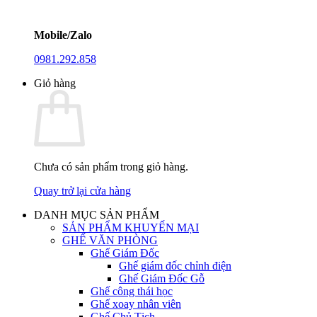
Mobile/Zalo
0981.292.858
Giỏ hàng
Chưa có sản phẩm trong giỏ hàng.
Quay trở lại cửa hàng
DANH MỤC SẢN PHẨM
SẢN PHẨM KHUYẾN MẠI
GHẾ VĂN PHÒNG
Ghế Giám Đốc
Ghế giám đốc chỉnh điện
Ghế Giám Đốc Gỗ
Ghế công thái học
Ghế xoay nhân viên
Ghế Chủ Tịch