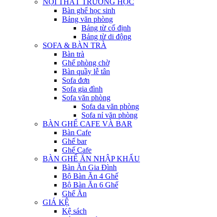
NỘI THẤT TRƯỜNG HỌC
Bàn ghế học sinh
Bảng văn phòng
Bảng từ cố định
Bảng từ di động
SOFA & BÀN TRÀ
Bàn trà
Ghế phòng chờ
Bàn quầy lễ tân
Sofa đơn
Sofa gia đình
Sofa văn phòng
Sofa da văn phòng
Sofa nỉ văn phòng
BÀN GHẾ CAFE VÀ BAR
Bàn Cafe
Ghế bar
Ghế Cafe
BÀN GHẾ ĂN NHẬP KHẨU
Bàn Ăn Gia Đình
Bộ Bàn Ăn 4 Ghế
Bộ Bàn Ăn 6 Ghế
Ghế Ăn
GIÁ KỆ
Kệ sách