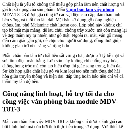
Chất liệu là yếu tố không thể thiếu góp phần làm nên chất lượng và
giá trị sử dụng của sản phẩm. Mẫu
Cụm bàn làm việc nhóm
MDV-T8T-3 được gia công từ các vật liệu cao cấp, đảm bảo tính
bền vững và tuổi thọ lâu dài. Mặt bàn sử dụng gỗ công nghiệp
chống ẩm, phủ Melamine chất lượng cao. Lớp phủ này không chỉ
tạo bề mặt mịn màng, dễ lau chùi, chống trầy xước, mà còn mang lại
vẻ đẹp thẩm mỹ tự nhiên như gỗ thật. Ngoài ra, màu vân gỗ mang
đến cảm giác gần gũi, dễ chịu cho người sử dụng, đồng thời giúp
không gian trở nên sáng và rộng hơn.
Phần chân bàn làm từ chất liệu sắt vững chãi, được xử lý bề mặt và
sơn tĩnh điện màu trắng. Lớp sơn này không chỉ chống oxy hóa,
chống bong tróc mà còn tạo hiệu ứng thị giác sang trọng, hiện đại.
Sự kết hợp giữa chất liệu gỗ và kim loại tạo nên một tổng thể hài
hòa giữa truyền thống và hiện đại, đáp ứng hoàn hảo tiêu chí về cả
thẩm mỹ lẫn độ bền.
Công năng linh hoạt, hỗ trợ tối đa cho
công việc văn phòng bàn module MDV-
T8T-3
Mẫu cụm bàn làm việc MDV-T8T-3 không chỉ được đánh giá cao
bởi hình thức mà còn bởi tính thực tiễn trong sử dụng. Với thiết kế