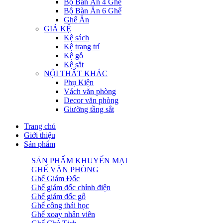
Bộ Bàn Ăn 4 Ghế
Bộ Bàn Ăn 6 Ghế
Ghế Ăn
GIÁ KỆ
Kệ sách
Kệ trang trí
Kệ gỗ
Kệ sắt
NỘI THẤT KHÁC
Phụ Kiện
Vách văn phòng
Decor văn phòng
Giường tầng sắt
Trang chủ
Giới thiệu
Sản phẩm
SẢN PHẨM KHUYẾN MẠI
GHẾ VĂN PHÒNG
Ghế Giám Đốc
Ghế giám đốc chỉnh điện
Ghế giám đốc gỗ
Ghế công thái học
Ghế xoay nhân viên