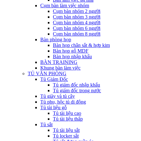
Cụm bàn làm việc nhóm
Cụm bàn nhóm 2 người
Cụm bàn nhóm 3 người
Cụm bàn nhóm 4 người
Cụm bàn nhóm 6 người
Cụm bàn nhóm 8 người
Bàn phòng họp
Bàn họp chân sắt & hợp kim
Bàn họp gỗ MDF
Bàn họp nhập khẩu
BÀN TRAINING
Khung bàn làm việc
TỦ VĂN PHÒNG
Tủ Giám Đốc
Tủ giám đốc nhập khẩu
Tủ giám đốc trong nước
Tủ giày và tủ cây
Tủ phụ, hộc tủ di động
Tủ tài liệu gỗ
Tủ tài liệu cao
Tủ tài liệu thấp
Tủ sắt
Tủ tài liệu sắt
Tủ locker sắt