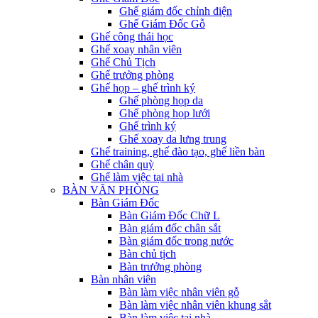
Ghế giám đốc chỉnh điện
Ghế Giám Đốc Gỗ
Ghế công thái học
Ghế xoay nhân viên
Ghế Chủ Tịch
Ghế trưởng phòng
Ghế họp – ghế trình ký
Ghế phòng họp da
Ghế phòng họp lưới
Ghế trình ký
Ghế xoay da lưng trung
Ghế training, ghế đào tạo, ghế liền bàn
Ghế chân quỳ
Ghế làm việc tại nhà
BÀN VĂN PHÒNG
Bàn Giám Đốc
Bàn Giám Đốc Chữ L
Bàn giám đốc chân sắt
Bàn giám đốc trong nước
Bàn chủ tịch
Bàn trưởng phòng
Bàn nhân viên
Bàn làm việc nhân viên gỗ
Bàn làm việc nhân viên khung sắt
Bàn làm việc tại nhà