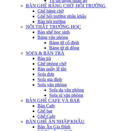
Tủ sắt đựng quần áo
BÀN GHẾ BĂNG CHỜ, HỘI TRƯỜNG
Ghế băng chờ
Ghế hội trường nhập khẩu
Bàn hội trường
NỘI THẤT TRƯỜNG HỌC
Bàn ghế học sinh
Bảng văn phòng
Bảng từ cố định
Bảng từ di động
SOFA & BÀN TRÀ
Bàn trà
Ghế phòng chờ
Bàn quầy lễ tân
Sofa đơn
Sofa gia đình
Sofa văn phòng
Sofa da văn phòng
Sofa nỉ văn phòng
BÀN GHẾ CAFE VÀ BAR
Bàn Cafe
Ghế bar
Ghế Cafe
BÀN GHẾ ĂN NHẬP KHẨU
Bàn Ăn Gia Đình