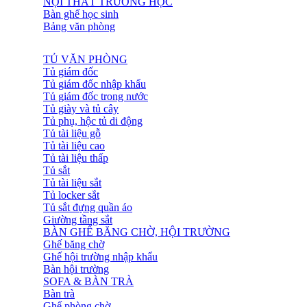
NỘI THẤT TRƯỜNG HỌC
Bàn ghế học sinh
Bảng văn phòng
TỦ VĂN PHÒNG
Tủ giám đốc
Tủ giám đốc nhập khẩu
Tủ giám đốc trong nước
Tủ giày và tủ cây
Tủ phụ, hộc tủ di động
Tủ tài liệu gỗ
Tủ tài liệu cao
Tủ tài liệu thấp
Tủ sắt
Tủ tài liệu sắt
Tủ locker sắt
Tủ sắt đựng quần áo
Giường tầng sắt
BÀN GHẾ BĂNG CHỜ, HỘI TRƯỜNG
Ghế băng chờ
Ghế hội trường nhập khẩu
Bàn hội trường
SOFA & BÀN TRÀ
Bàn trà
Ghế phòng chờ