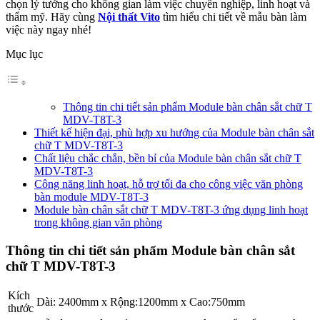
chọn lý tưởng cho không gian làm việc chuyên nghiệp, linh hoạt và
thẩm mỹ. Hãy cùng
Nội thất Vito
tìm hiểu chi tiết về mẫu bàn làm
việc này ngay nhé!
Mục lục
Thông tin chi tiết sản phẩm Module bàn chân sắt chữ T
MDV-T8T-3
Thiết kế hiện đại, phù hợp xu hướng của Module bàn chân sắt
chữ T MDV-T8T-3
Chất liệu chắc chắn, bền bỉ của Module bàn chân sắt chữ T
MDV-T8T-3
Công năng linh hoạt, hỗ trợ tối đa cho công việc văn phòng
bàn module MDV-T8T-3
Module bàn chân sắt chữ T MDV-T8T-3 ứng dụng linh hoạt
trong không gian văn phòng
Thông tin chi tiết sản phẩm Module bàn chân sắt
chữ T MDV-T8T-3
Kích
Dài: 2400mm x Rộng:1200mm x Cao:750mm
thước