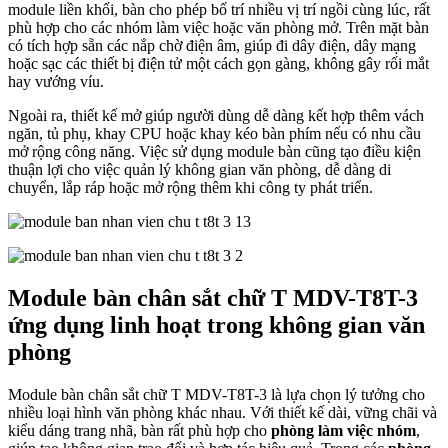
module liền khối, bàn cho phép bố trí nhiều vị trí ngồi cùng lúc, rất
phù hợp cho các nhóm làm việc hoặc văn phòng mở. Trên mặt bàn
có tích hợp sẵn các nắp chờ điện âm, giúp đi dây điện, dây mạng
hoặc sạc các thiết bị điện tử một cách gọn gàng, không gây rối mắt
hay vướng víu.
Ngoài ra, thiết kế mở giúp người dùng dễ dàng kết hợp thêm vách
ngăn, tủ phụ, khay CPU hoặc khay kéo bàn phím nếu có nhu cầu
mở rộng công năng. Việc sử dụng module bàn cũng tạo điều kiện
thuận lợi cho việc quản lý không gian văn phòng, dễ dàng di
chuyển, lắp ráp hoặc mở rộng thêm khi công ty phát triển.
Module bàn chân sắt chữ T MDV-T8T-3
ứng dụng linh hoạt trong không gian văn
phòng
Module bàn chân sắt chữ T MDV-T8T-3 là lựa chọn lý tưởng cho
nhiều loại hình văn phòng khác nhau. Với thiết kế dài, vững chãi và
kiểu dáng trang nhã, bàn rất phù hợp cho
phòng làm việc nhóm
,