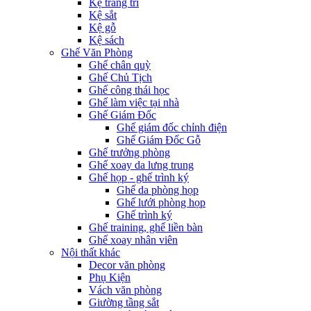
Kệ trang trí
Kệ sắt
Kệ gỗ
Kệ sách
Ghế Văn Phòng
Ghế chân quỳ
Ghế Chủ Tịch
Ghế công thái học
Ghế làm việc tại nhà
Ghế Giám Đốc
Ghế giám đốc chỉnh điện
Ghế Giám Đốc Gỗ
Ghế trưởng phòng
Ghế xoay da lưng trung
Ghế họp - ghế trình ký
Ghế da phòng họp
Ghế lưới phòng họp
Ghế trình ký
Ghế training, ghế liền bàn
Ghế xoay nhân viên
Nội thất khác
Decor văn phòng
Phụ Kiện
Vách văn phòng
Giường tầng sắt