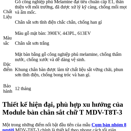
Gỗ công nghiệp phủ Melamine đạt tiêu chuẩn cấp E1, thân
thiện với môi trường, đã được xử lý kỹ càng, chống mối mọt
Chất
và ẩm mốc.
Liệu
Chân sắt sơn tĩnh điện chắc chắn, chống han gỉ
Màu gỗ mặt bàn: 390EV, 443PL, 613EV
Màu
sắc
Chân sắt sơn trắng
Mặt bàn bằng gỗ công nghiệp phủ melamine, chống thấm
nước, chống xước và dễ dàng vệ sinh.
Đặc
điểm
Khung chân bàn được làm từ chất liệu sắt vững chãi, phun
sơn tĩnh điện, chống bong tróc và han gỉ.
Bảo
12 tháng
hành
Thiết kế hiện đại, phù hợp xu hướng của
Module bàn chân sắt chữ T MDV-T8T-3
Một trong những điểm nổi bật đầu tiên của mẫu
Cụm bàn nhóm 8
người
MDV-T8T-3 chính là thiết kế theo phong cách tối giản