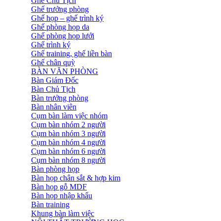
Ghế Chủ Tịch
Ghế trưởng phòng
Ghế họp – ghế trình ký
Ghế phòng họp da
Ghế phòng họp lưới
Ghế trình ký
Ghế training, ghế liền bàn
Ghế chân quỳ
BÀN VĂN PHÒNG
Bàn Giám Đốc
Bàn Chủ Tịch
Bàn trưởng phòng
Bàn nhân viên
Cụm bàn làm việc nhóm
Cụm bàn nhóm 2 người
Cụm bàn nhóm 3 người
Cụm bàn nhóm 4 người
Cụm bàn nhóm 6 người
Cụm bàn nhóm 8 người
Bàn phòng họp
Bàn họp chân sắt & hợp kim
Bàn họp gỗ MDF
Bàn họp nhập khẩu
Bàn training
Khung bàn làm việc