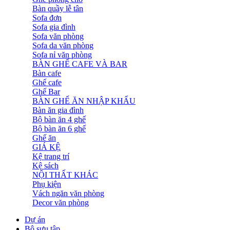
Bàn quầy lễ tân
Sofa đơn
Sofa gia đình
Sofa văn phòng
Sofa da văn phòng
Sofa nỉ văn phòng
BÀN GHẾ CAFE VÀ BAR
Bàn cafe
Ghế cafe
Ghế Bar
BÀN GHẾ ĂN NHẬP KHẨU
Bàn ăn gia đình
Bộ bàn ăn 4 ghế
Bộ bàn ăn 6 ghế
Ghế ăn
GIÁ KỆ
Kệ trang trí
Kệ sách
NỘI THẤT KHÁC
Phụ kiện
Vách ngăn văn phòng
Decor văn phòng
Dự án
Bộ sưu tập