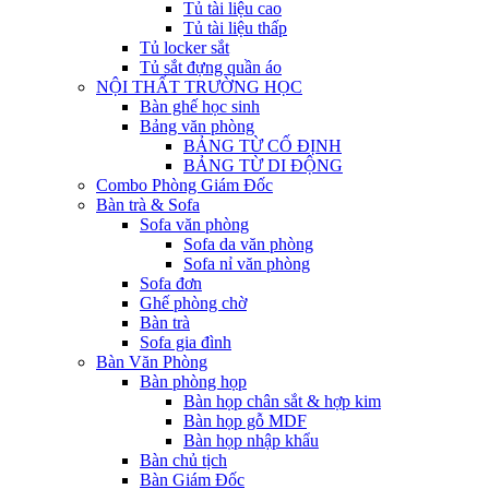
Tủ tài liệu cao
Tủ tài liệu thấp
Tủ locker sắt
Tủ sắt đựng quần áo
NỘI THẤT TRƯỜNG HỌC
Bàn ghế học sinh
Bảng văn phòng
BẢNG TỪ CỐ ĐỊNH
BẢNG TỪ DI ĐỘNG
Combo Phòng Giám Đốc
Bàn trà & Sofa
Sofa văn phòng
Sofa da văn phòng
Sofa nỉ văn phòng
Sofa đơn
Ghế phòng chờ
Bàn trà
Sofa gia đình
Bàn Văn Phòng
Bàn phòng họp
Bàn họp chân sắt & hợp kim
Bàn họp gỗ MDF
Bàn họp nhập khẩu
Bàn chủ tịch
Bàn Giám Đốc