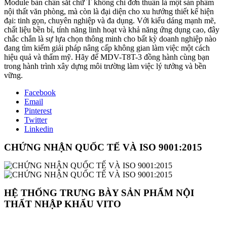
Module bàn chân sắt chữ T không chỉ đơn thuần là một sản phẩm
nội thất văn phòng, mà còn là đại diện cho xu hướng thiết kế hiện
đại: tinh gọn, chuyên nghiệp và đa dụng. Với kiểu dáng mạnh mẽ,
chất liệu bền bỉ, tính năng linh hoạt và khả năng ứng dụng cao, đây
chắc chắn là sự lựa chọn thông minh cho bất kỳ doanh nghiệp nào
đang tìm kiếm giải pháp nâng cấp không gian làm việc một cách
hiệu quả và thẩm mỹ. Hãy để MDV-T8T-3 đồng hành cùng bạn
trong hành trình xây dựng môi trường làm việc lý tưởng và bền
vững.
Facebook
Email
Pinterest
Twitter
Linkedin
CHỨNG NHẬN QUỐC TẾ VÀ ISO 9001:2015
HỆ THỐNG TRƯNG BÀY SẢN PHẨM NỘI
THẤT NHẬP KHẨU VITO