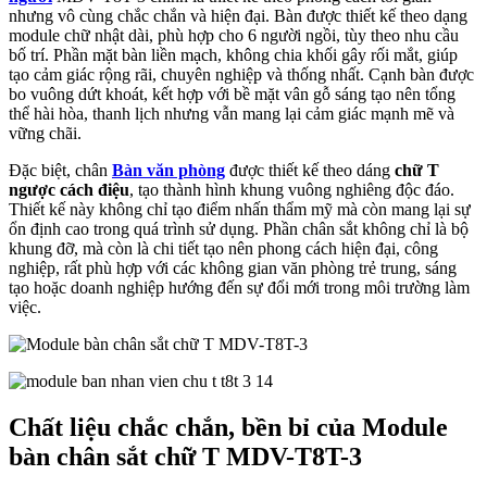
nhưng vô cùng chắc chắn và hiện đại. Bàn được thiết kế theo dạng
module chữ nhật dài, phù hợp cho 6 người ngồi, tùy theo nhu cầu
bố trí. Phần mặt bàn liền mạch, không chia khối gây rối mắt, giúp
tạo cảm giác rộng rãi, chuyên nghiệp và thống nhất. Cạnh bàn được
bo vuông dứt khoát, kết hợp với bề mặt vân gỗ sáng tạo nên tổng
thể hài hòa, thanh lịch nhưng vẫn mang lại cảm giác mạnh mẽ và
vững chãi.
Đặc biệt, chân
Bàn văn phòng
được thiết kế theo dáng
chữ T
ngược cách điệu
, tạo thành hình khung vuông nghiêng độc đáo.
Thiết kế này không chỉ tạo điểm nhấn thẩm mỹ mà còn mang lại sự
ổn định cao trong quá trình sử dụng. Phần chân sắt không chỉ là bộ
khung đỡ, mà còn là chi tiết tạo nên phong cách hiện đại, công
nghiệp, rất phù hợp với các không gian văn phòng trẻ trung, sáng
tạo hoặc doanh nghiệp hướng đến sự đổi mới trong môi trường làm
việc.
Chất liệu chắc chắn, bền bỉ của Module
bàn chân sắt chữ T MDV-T8T-3