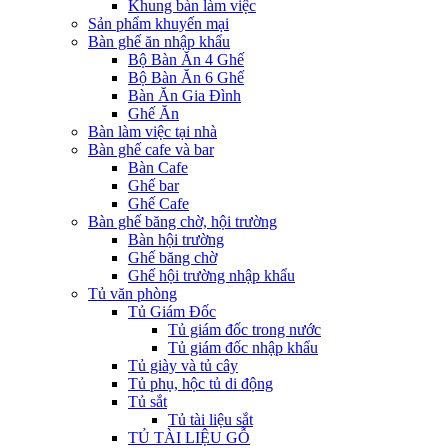
Khung bàn làm việc
Sản phẩm khuyến mại
Bàn ghế ăn nhập khẩu
Bộ Bàn Ăn 4 Ghế
Bộ Bàn Ăn 6 Ghế
Bàn Ăn Gia Đình
Ghế Ăn
Bàn làm việc tại nhà
Bàn ghế cafe và bar
Bàn Cafe
Ghế bar
Ghế Cafe
Bàn ghế băng chờ, hội trường
Bàn hội trường
Ghế băng chờ
Ghế hội trường nhập khẩu
Tủ văn phòng
Tủ Giám Đốc
Tủ giám đốc trong nước
Tủ giám đốc nhập khẩu
Tủ giày và tủ cây
Tủ phụ, hộc tủ di động
Tủ sắt
Tủ tài liệu sắt
TỦ TÀI LIỆU GỖ