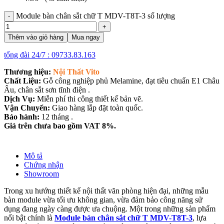
Module bàn chân sắt chữ T MDV-T8T-3 số lượng
Thêm vào giỏ hàng
Mua ngay
tổng đài 24/7 : 09733.83.163
Thương hiệu:
Nội Thất Vito
Chất Liệu:
Gỗ công nghiệp phủ Melamine, đạt tiêu chuẩn E1 Châu
Âu, chân sắt sơn tĩnh điện .
Dịch Vụ:
Miễn phí thi công thiết kế bản vẽ.
Vận Chuyển:
Giao hàng lắp đặt toàn quốc.
Bảo hành:
12 tháng .
Giá trên chưa bao gồm VAT 8%.
Mô tả
Chứng nhận
Showroom
Trong xu hướng thiết kế nội thất văn phòng hiện đại, những mẫu
bàn module vừa tối ưu không gian, vừa đảm bảo công năng sử
dụng đang ngày càng được ưa chuộng. Một trong những sản phẩm
nổi bật chính là
Module bàn chân sắt chữ T MDV-T8T-3
, lựa