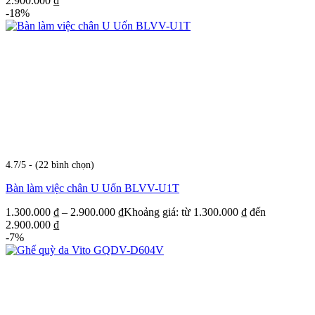
2.900.000 ₫
-18%
4.7/5 - (22 bình chọn)
Bàn làm việc chân U Uốn BLVV-U1T
1.300.000
₫
–
2.900.000
₫
Khoảng giá: từ 1.300.000 ₫ đến
2.900.000 ₫
-7%