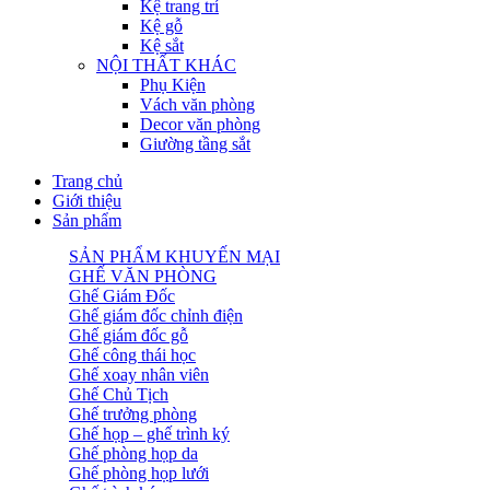
Kệ trang trí
Kệ gỗ
Kệ sắt
NỘI THẤT KHÁC
Phụ Kiện
Vách văn phòng
Decor văn phòng
Giường tầng sắt
Trang chủ
Giới thiệu
Sản phẩm
SẢN PHẨM KHUYẾN MẠI
GHẾ VĂN PHÒNG
Ghế Giám Đốc
Ghế giám đốc chỉnh điện
Ghế giám đốc gỗ
Ghế công thái học
Ghế xoay nhân viên
Ghế Chủ Tịch
Ghế trưởng phòng
Ghế họp – ghế trình ký
Ghế phòng họp da
Ghế phòng họp lưới