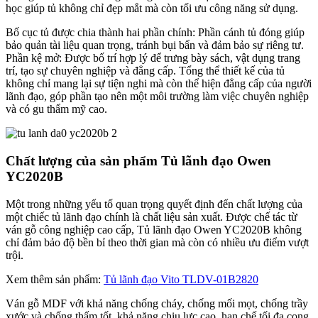
học giúp tủ không chỉ đẹp mắt mà còn tối ưu công năng sử dụng.
Bố cục tủ được chia thành hai phần chính: Phần cánh tủ đóng giúp
bảo quản tài liệu quan trọng, tránh bụi bẩn và đảm bảo sự riêng tư.
Phần kệ mở: Được bố trí hợp lý để trưng bày sách, vật dụng trang
trí, tạo sự chuyên nghiệp và đẳng cấp. Tổng thể thiết kế của tủ
không chỉ mang lại sự tiện nghi mà còn thể hiện đẳng cấp của người
lãnh đạo, góp phần tạo nên một môi trường làm việc chuyên nghiệp
và có gu thẩm mỹ cao.
Chất lượng của sản phẩm Tủ lãnh đạo Owen
YC2020B
Một trong những yếu tố quan trọng quyết định đến chất lượng của
một chiếc tủ lãnh đạo chính là chất liệu sản xuất. Được chế tác từ
ván gỗ công nghiệp cao cấp, Tủ lãnh đạo Owen YC2020B không
chỉ đảm bảo độ bền bỉ theo thời gian mà còn có nhiều ưu điểm vượt
trội.
Xem thêm sản phẩm:
Tủ lãnh đạo Vito TLDV-01B2820
Ván gỗ MDF với khả năng chống cháy, chống mối mọt, chống trầy
xước và chống thấm tốt, khả năng chịu lực cao, hạn chế tối đa cong