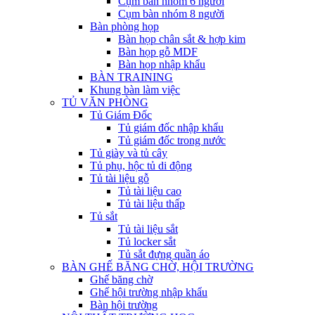
Cụm bàn nhóm 6 người
Cụm bàn nhóm 8 người
Bàn phòng họp
Bàn họp chân sắt & hợp kim
Bàn họp gỗ MDF
Bàn họp nhập khẩu
BÀN TRAINING
Khung bàn làm việc
TỦ VĂN PHÒNG
Tủ Giám Đốc
Tủ giám đốc nhập khẩu
Tủ giám đốc trong nước
Tủ giày và tủ cây
Tủ phụ, hộc tủ di động
Tủ tài liệu gỗ
Tủ tài liệu cao
Tủ tài liệu thấp
Tủ sắt
Tủ tài liệu sắt
Tủ locker sắt
Tủ sắt đựng quần áo
BÀN GHẾ BĂNG CHỜ, HỘI TRƯỜNG
Ghế băng chờ
Ghế hội trường nhập khẩu
Bàn hội trường