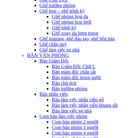
Ghế trưởng phòng
Ghế họp – ghế trình ký
Ghế phòng họp da
Ghế phòng họp lưới
Ghế trình ký
Ghế xoay da lưng trung
Ghế training, ghế đào tạo, ghế liền bàn
Ghế chân quỳ
Ghế làm việc tại nhà
BÀN VĂN PHÒNG
Bàn Giám Đốc
Bàn Giám Đốc Chữ L
Bàn giám đốc chân sắt
Bàn giám đốc trong nước
Bàn chủ tịch
Bàn trưởng phòng
Bàn nhân viên
Bàn làm việc nhân viên gỗ
Bàn làm việc nhân viên khung sắt
Bàn làm việc tại nhà
Cụm bàn làm việc nhóm
Cụm bàn nhóm 2 người
Cụm bàn nhóm 3 người
Cụm bàn nhóm 4 người