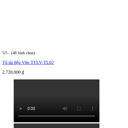
5/5 - (48 bình chọn)
Tủ tài liệu Vito TTLV-TL02
2.720.000
₫