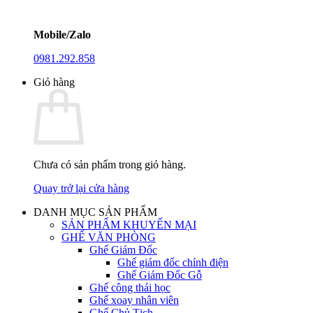
Mobile/Zalo
0981.292.858
Giỏ hàng
Chưa có sản phẩm trong giỏ hàng.
Quay trở lại cửa hàng
DANH MỤC SẢN PHẨM
SẢN PHẨM KHUYẾN MẠI
GHẾ VĂN PHÒNG
Ghế Giám Đốc
Ghế giám đốc chỉnh điện
Ghế Giám Đốc Gỗ
Ghế công thái học
Ghế xoay nhân viên
Ghế Chủ Tịch