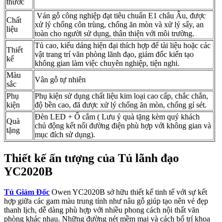
thước
Ván gỗ công nghiệp đạt tiêu chuẩn E1 châu Âu, được
Chất
xử lý chống côn trùng, chống ăn mòn và xử lý sấy, an
liệu
toàn cho người sử dụng, thân thiện với môi trường.
Tủ cao, kiểu dáng hiện đại thích hợp để tài liệu hoặc các
Thiết
vật trang trí văn phòng lãnh đạo, giám đốc kiến tạo
kế
không gian làm việc chuyên nghiệp, tiện nghi.
Màu
Vân gỗ tự nhiên
sắc
Phụ
Phụ kiện sử dụng chất liệu kim loại cao cấp, chắc chắn,
kiện
độ bền cao, đã được xử lý chống ăn mòn, chống gỉ sét.
Đèn LED + Ổ cắm ( Lưu ý quà tặng kèm quý khách
Quà
chủ động kết nối đường điện phù hợp với không gian và
tặng
mục đích sử dụng).
Thiết kế ấn tượng của Tủ lãnh đạo
YC2020B
Tủ Giám Đốc
Owen YC2020B sở hữu thiết kế tinh tế với sự kết
hợp giữa các gam màu trung tính như nâu gỗ giúp tạo nên vẻ đẹp
thanh lịch, dễ dàng phù hợp với nhiều phong cách nội thất văn
phòng khác nhau. Những đường nét mềm mại và cách bố trí khoa