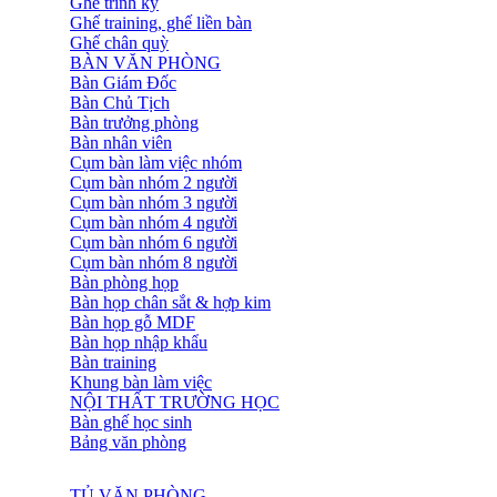
Ghế trình ký
Ghế training, ghế liền bàn
Ghế chân quỳ
BÀN VĂN PHÒNG
Bàn Giám Đốc
Bàn Chủ Tịch
Bàn trưởng phòng
Bàn nhân viên
Cụm bàn làm việc nhóm
Cụm bàn nhóm 2 người
Cụm bàn nhóm 3 người
Cụm bàn nhóm 4 người
Cụm bàn nhóm 6 người
Cụm bàn nhóm 8 người
Bàn phòng họp
Bàn họp chân sắt & hợp kim
Bàn họp gỗ MDF
Bàn họp nhập khẩu
Bàn training
Khung bàn làm việc
NỘI THẤT TRƯỜNG HỌC
Bàn ghế học sinh
Bảng văn phòng
TỦ VĂN PHÒNG