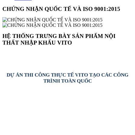
CHỨNG NHẬN QUỐC TẾ VÀ ISO 9001:2015
HỆ THỐNG TRƯNG BÀY SẢN PHẨM NỘI
THẤT NHẬP KHẨU VITO
DỰ ÁN THI CÔNG THỰC TẾ VITO TẠO CÁC CÔNG
TRÌNH TOÀN QUỐC