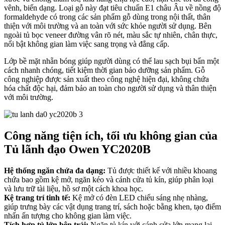
vênh, biến dạng. Loại gỗ này đạt tiêu chuẩn E1 châu Âu về nồng độ
formaldehyde có trong các sản phẩm gỗ dùng trong nội thất, thân
thiện với môi trường và an toàn với sức khỏe người sử dụng. Bên
ngoài tủ bọc veneer đường vân rõ nét, màu sắc tự nhiên, chân thực,
nổi bật không gian làm việc sang trọng và đẳng cấp.
Lớp bề mặt nhẵn bóng giúp người dùng có thể lau sạch bụi bẩn một
cách nhanh chóng, tiết kiệm thời gian bảo dưỡng sản phẩm. Gỗ
công nghiệp được sản xuất theo công nghệ hiện đại, không chứa
hóa chất độc hại, đảm bảo an toàn cho người sử dụng và thân thiện
với môi trường.
Công năng tiện ích, tối ưu không gian của
Tủ lãnh đạo Owen YC2020B
Hệ thống ngăn chứa đa dạng:
Tủ được thiết kế với nhiều khoang
chứa bao gồm kệ mở, ngăn kéo và cánh cửa tủ kín, giúp phân loại
và lưu trữ tài liệu, hồ sơ một cách khoa học.
Kệ trang trí tinh tế:
Kệ mở có đèn LED chiếu sáng nhẹ nhàng,
giúp trưng bày các vật dụng trang trí, sách hoặc bằng khen, tạo điểm
nhấn ấn tượng cho không gian làm việc.
Tích hợp tủ lớn bên trái:
Ngăn tủ kín với cánh cửa lớn mang lại