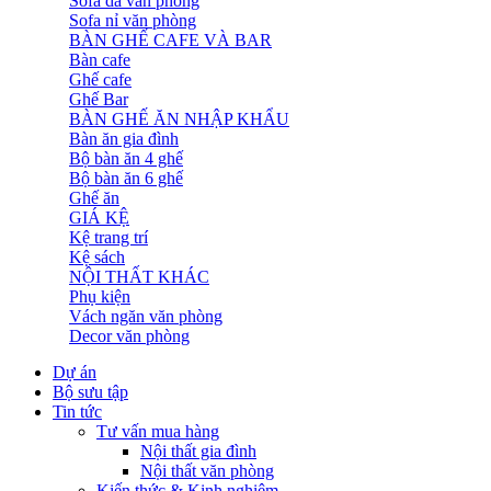
Sofa da văn phòng
Sofa nỉ văn phòng
BÀN GHẾ CAFE VÀ BAR
Bàn cafe
Ghế cafe
Ghế Bar
BÀN GHẾ ĂN NHẬP KHẨU
Bàn ăn gia đình
Bộ bàn ăn 4 ghế
Bộ bàn ăn 6 ghế
Ghế ăn
GIÁ KỆ
Kệ trang trí
Kệ sách
NỘI THẤT KHÁC
Phụ kiện
Vách ngăn văn phòng
Decor văn phòng
Dự án
Bộ sưu tập
Tin tức
Tư vấn mua hàng
Nội thất gia đình
Nội thất văn phòng
Kiến thức & Kinh nghiệm