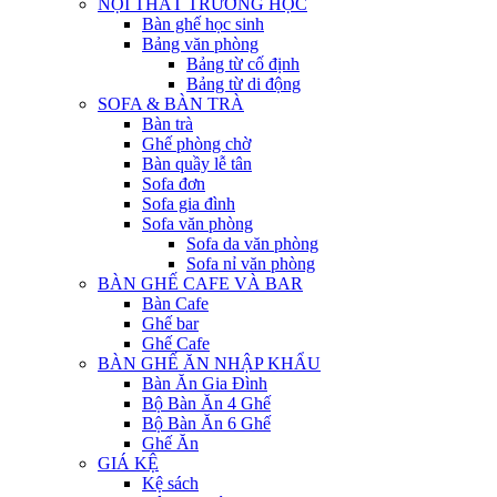
NỘI THẤT TRƯỜNG HỌC
Bàn ghế học sinh
Bảng văn phòng
Bảng từ cố định
Bảng từ di động
SOFA & BÀN TRÀ
Bàn trà
Ghế phòng chờ
Bàn quầy lễ tân
Sofa đơn
Sofa gia đình
Sofa văn phòng
Sofa da văn phòng
Sofa nỉ văn phòng
BÀN GHẾ CAFE VÀ BAR
Bàn Cafe
Ghế bar
Ghế Cafe
BÀN GHẾ ĂN NHẬP KHẨU
Bàn Ăn Gia Đình
Bộ Bàn Ăn 4 Ghế
Bộ Bàn Ăn 6 Ghế
Ghế Ăn
GIÁ KỆ
Kệ sách