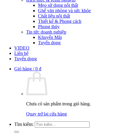
Mẹo sử dụng nội thất
Ghế văn phòng và sức khỏe
Chất liệu nội thất
Thiết kế & Phong cách
Phong thủy
Tin tức doanh nghiệp
Khuyến Mãi
Tuyển dụng
VIDEO
Liên hệ
Tuyển dụng
Giỏ hàng /
0
₫
Chưa có sản phẩm trong giỏ hàng.
Quay trở lại cửa hàng
Tìm kiếm: