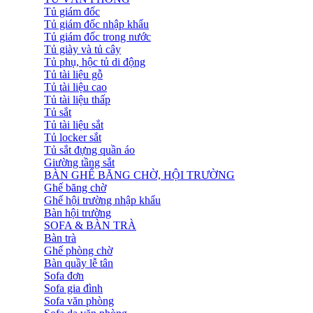
Tủ giám đốc
Tủ giám đốc nhập khẩu
Tủ giám đốc trong nước
Tủ giày và tủ cây
Tủ phụ, hộc tủ di động
Tủ tài liệu gỗ
Tủ tài liệu cao
Tủ tài liệu thấp
Tủ sắt
Tủ tài liệu sắt
Tủ locker sắt
Tủ sắt đựng quần áo
Giường tầng sắt
BÀN GHẾ BĂNG CHỜ, HỘI TRƯỜNG
Ghế băng chờ
Ghế hội trường nhập khẩu
Bàn hội trường
SOFA & BÀN TRÀ
Bàn trà
Ghế phòng chờ
Bàn quầy lễ tân
Sofa đơn
Sofa gia đình
Sofa văn phòng