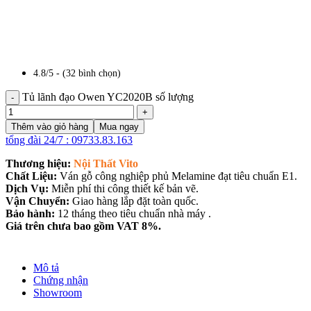
4.8/5 - (32 bình chọn)
Tủ lãnh đạo Owen YC2020B số lượng
Thêm vào giỏ hàng
Mua ngay
tổng đài 24/7 : 09733.83.163
Thương hiệu:
Nội Thất Vito
Chất Liệu:
Ván gỗ công nghiệp phủ Melamine đạt tiêu chuẩn E1.
Dịch Vụ:
Miễn phí thi công thiết kế bản vẽ.
Vận Chuyển:
Giao hàng lắp đặt toàn quốc.
Bảo hành:
12 tháng theo tiêu chuẩn nhà máy .
Giá trên chưa bao gồm VAT 8%.
Mô tả
Chứng nhận
Showroom