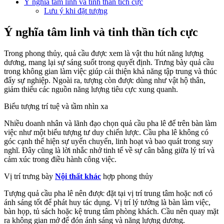
Ý nghĩa tâm linh và tinh thần tích cực
Lưu ý khi đặt tượng
Ý nghĩa tâm linh và tinh thần tích cực
Trong phong thủy, quả cầu được xem là vật thu hút năng lượng
dương, mang lại sự sáng suốt trong quyết định. Trưng bày quả cầu
trong không gian làm việc giúp cải thiện khả năng tập trung và thúc
đẩy sự nghiệp. Ngoài ra, tượng còn được dùng như vật hộ thân,
giảm thiểu các nguồn năng lượng tiêu cực xung quanh.
Biểu tượng trí tuệ và tầm nhìn xa
Nhiều doanh nhân và lãnh đạo chọn quả cầu pha lê để trên bàn làm
việc như một biểu tượng tư duy chiến lược. Cầu pha lê không có
góc cạnh thể hiện sự uyển chuyển, linh hoạt và bao quát trong suy
nghĩ. Đây cũng là lời nhắc nhở tinh tế về sự cân bằng giữa lý trí và
cảm xúc trong điều hành công việc.
Vị trí trưng bày
Nội thất khác
hợp phong thủy
Tượng quả cầu pha lê nên được đặt tại vị trí trung tâm hoặc nơi có
ánh sáng tốt để phát huy tác dụng. Vị trí lý tưởng là bàn làm việc,
bàn họp, tủ sách hoặc kệ trung tâm phòng khách. Cầu nên quay mặt
ra không gian mở để đón ánh sáng và năng lượng dương.