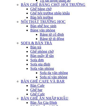
Tủ sắt đựng quần áo
BÀN GHẾ BĂNG CHỜ, HỘI TRƯỜNG
Ghế băng chờ
Ghế hội trường nhập khẩu
Bàn hội trường
NỘI THẤT TRƯỜNG HỌC
Bàn ghế học sinh
Bảng văn phòng
Bảng từ cố định
Bảng từ di động
SOFA & BÀN TRÀ
Bàn trà
Ghế phòng chờ
Bàn quầy lễ tân
Sofa đơn
Sofa gia đình
Sofa văn phòng
Sofa da văn phòng
Sofa nỉ văn phòng
BÀN GHẾ CAFE VÀ BAR
Bàn Cafe
Ghế bar
Ghế Cafe
BÀN GHẾ ĂN NHẬP KHẨU
Bàn Ăn Gia Đình