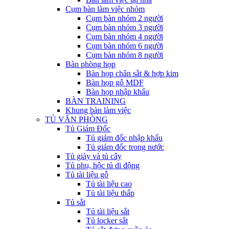
Cụm bàn làm việc nhóm
Cụm bàn nhóm 2 người
Cụm bàn nhóm 3 người
Cụm bàn nhóm 4 người
Cụm bàn nhóm 6 người
Cụm bàn nhóm 8 người
Bàn phòng họp
Bàn họp chân sắt & hợp kim
Bàn họp gỗ MDF
Bàn họp nhập khẩu
BÀN TRAINING
Khung bàn làm việc
TỦ VĂN PHÒNG
Tủ Giám Đốc
Tủ giám đốc nhập khẩu
Tủ giám đốc trong nước
Tủ giày và tủ cây
Tủ phụ, hộc tủ di động
Tủ tài liệu gỗ
Tủ tài liệu cao
Tủ tài liệu thấp
Tủ sắt
Tủ tài liệu sắt
Tủ locker sắt