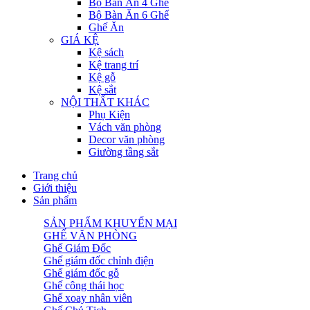
Bộ Bàn Ăn 4 Ghế
Bộ Bàn Ăn 6 Ghế
Ghế Ăn
GIÁ KỆ
Kệ sách
Kệ trang trí
Kệ gỗ
Kệ sắt
NỘI THẤT KHÁC
Phụ Kiện
Vách văn phòng
Decor văn phòng
Giường tầng sắt
Trang chủ
Giới thiệu
Sản phẩm
SẢN PHẨM KHUYẾN MẠI
GHẾ VĂN PHÒNG
Ghế Giám Đốc
Ghế giám đốc chỉnh điện
Ghế giám đốc gỗ
Ghế công thái học
Ghế xoay nhân viên