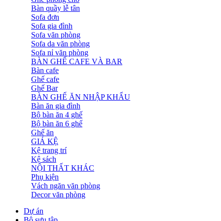
Bàn quầy lễ tân
Sofa đơn
Sofa gia đình
Sofa văn phòng
Sofa da văn phòng
Sofa nỉ văn phòng
BÀN GHẾ CAFE VÀ BAR
Bàn cafe
Ghế cafe
Ghế Bar
BÀN GHẾ ĂN NHẬP KHẨU
Bàn ăn gia đình
Bộ bàn ăn 4 ghế
Bộ bàn ăn 6 ghế
Ghế ăn
GIÁ KỆ
Kệ trang trí
Kệ sách
NỘI THẤT KHÁC
Phụ kiện
Vách ngăn văn phòng
Decor văn phòng
Dự án
Bộ sưu tập