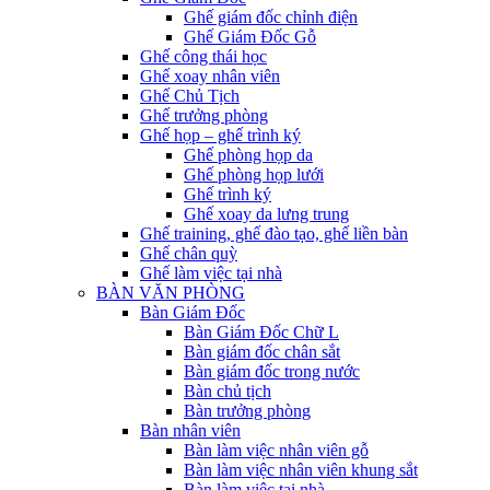
Ghế giám đốc chỉnh điện
Ghế Giám Đốc Gỗ
Ghế công thái học
Ghế xoay nhân viên
Ghế Chủ Tịch
Ghế trưởng phòng
Ghế họp – ghế trình ký
Ghế phòng họp da
Ghế phòng họp lưới
Ghế trình ký
Ghế xoay da lưng trung
Ghế training, ghế đào tạo, ghế liền bàn
Ghế chân quỳ
Ghế làm việc tại nhà
BÀN VĂN PHÒNG
Bàn Giám Đốc
Bàn Giám Đốc Chữ L
Bàn giám đốc chân sắt
Bàn giám đốc trong nước
Bàn chủ tịch
Bàn trưởng phòng
Bàn nhân viên
Bàn làm việc nhân viên gỗ
Bàn làm việc nhân viên khung sắt
Bàn làm việc tại nhà