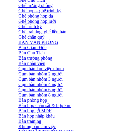
Ghế Chủ Tịch
Ghế trưởng phòng
Ghế họp – ghế trình ký
Ghế phòng họp da
Ghế phòng họp lưới
Ghế trình ký
Ghế training, ghế liền bàn
Ghế chân quỳ
BÀN VĂN PHÒNG
Bàn Giám Đốc
Bàn Chủ Tịch
Bàn trưởng phòng
Bàn nhân viên
Cụm bàn làm việc nhóm
Cụm bàn nhóm 2 người
Cụm bàn nhóm 3 người
Cụm bàn nhóm 4 người
Cụm bàn nhóm 6 người
Cụm bàn nhóm 8 người
Bàn phòng họp
Bàn họp chân sắt & hợp kim
Bàn họp gỗ MDF
Bàn họp nhập khẩu
Bàn training
Khung bàn làm việc