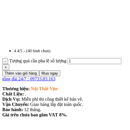
4.4/5 - (40 bình chọn)
Tượng quả cầu pha lê số lượng
Thêm vào giỏ hàng
Mua ngay
tổng đài 24/7 : 09733.83.163
Thương hiệu:
Nội Thất Vito
Chất Liệu:
.
Dịch Vụ:
Miễn phí thi công thiết kế bản vẽ.
Vận Chuyển:
Giao hàng lắp đặt toàn quốc.
Bảo hành:
12 tháng.
Giá trên chưa bao gồm VAT 8%.