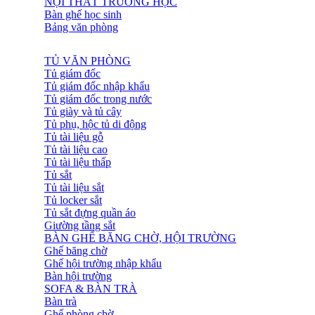
NỘI THẤT TRƯỜNG HỌC
Bàn ghế học sinh
Bảng văn phòng
TỦ VĂN PHÒNG
Tủ giám đốc
Tủ giám đốc nhập khẩu
Tủ giám đốc trong nước
Tủ giày và tủ cây
Tủ phụ, hộc tủ di động
Tủ tài liệu gỗ
Tủ tài liệu cao
Tủ tài liệu thấp
Tủ sắt
Tủ tài liệu sắt
Tủ locker sắt
Tủ sắt đựng quần áo
Giường tầng sắt
BÀN GHẾ BĂNG CHỜ, HỘI TRƯỜNG
Ghế băng chờ
Ghế hội trường nhập khẩu
Bàn hội trường
SOFA & BÀN TRÀ
Bàn trà
Ghế phòng chờ