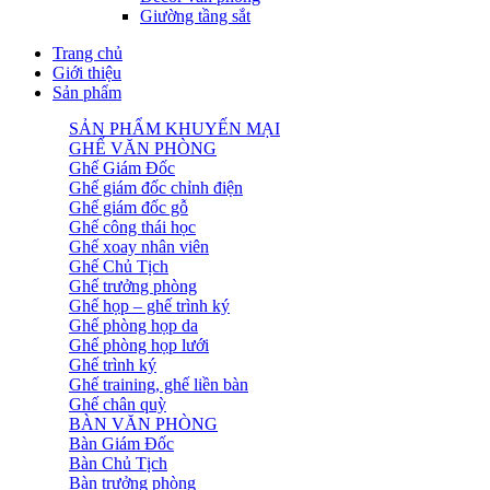
Giường tầng sắt
Trang chủ
Giới thiệu
Sản phẩm
SẢN PHẨM KHUYẾN MẠI
GHẾ VĂN PHÒNG
Ghế Giám Đốc
Ghế giám đốc chỉnh điện
Ghế giám đốc gỗ
Ghế công thái học
Ghế xoay nhân viên
Ghế Chủ Tịch
Ghế trưởng phòng
Ghế họp – ghế trình ký
Ghế phòng họp da
Ghế phòng họp lưới
Ghế trình ký
Ghế training, ghế liền bàn
Ghế chân quỳ
BÀN VĂN PHÒNG
Bàn Giám Đốc
Bàn Chủ Tịch
Bàn trưởng phòng