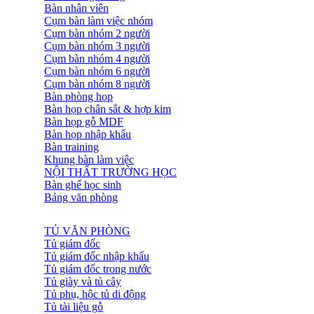
Bàn nhân viên
Cụm bàn làm việc nhóm
Cụm bàn nhóm 2 người
Cụm bàn nhóm 3 người
Cụm bàn nhóm 4 người
Cụm bàn nhóm 6 người
Cụm bàn nhóm 8 người
Bàn phòng họp
Bàn họp chân sắt & hợp kim
Bàn họp gỗ MDF
Bàn họp nhập khẩu
Bàn training
Khung bàn làm việc
NỘI THẤT TRƯỜNG HỌC
Bàn ghế học sinh
Bảng văn phòng
TỦ VĂN PHÒNG
Tủ giám đốc
Tủ giám đốc nhập khẩu
Tủ giám đốc trong nước
Tủ giày và tủ cây
Tủ phụ, hộc tủ di động
Tủ tài liệu gỗ