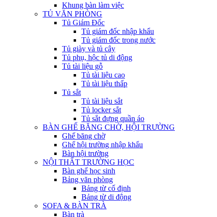
Khung bàn làm việc
TỦ VĂN PHÒNG
Tủ Giám Đốc
Tủ giám đốc nhập khẩu
Tủ giám đốc trong nước
Tủ giày và tủ cây
Tủ phụ, hộc tủ di động
Tủ tài liệu gỗ
Tủ tài liệu cao
Tủ tài liệu thấp
Tủ sắt
Tủ tài liệu sắt
Tủ locker sắt
Tủ sắt đựng quần áo
BÀN GHẾ BĂNG CHỜ, HỘI TRƯỜNG
Ghế băng chờ
Ghế hội trường nhập khẩu
Bàn hội trường
NỘI THẤT TRƯỜNG HỌC
Bàn ghế học sinh
Bảng văn phòng
Bảng từ cố định
Bảng từ di động
SOFA & BÀN TRÀ
Bàn trà