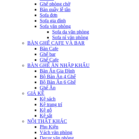
Ghế phòng chờ
Bàn quầy lễ tân
Sofa đơn
Sofa gia đình
Sofa văn phòng
Sofa da văn phòng
Sofa nỉ văn phòng
BÀN GHẾ CAFE VÀ BAR
Bàn Cafe
Ghế bar
Ghế Cafe
BÀN GHẾ ĂN NHẬP KHẨU
Bàn Ăn Gia Đình
Bộ Bàn Ăn 4 Ghế
Bộ Bàn Ăn 6 Ghế
Ghế Ăn
GIÁ KỆ
Kệ sách
Kệ trang trí
Kệ gỗ
Kệ sắt
NỘI THẤT KHÁC
Phụ Kiện
Vách văn phòng
Decor văn phòng