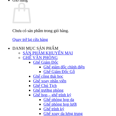
Giỏ hàng
Chưa có sản phẩm trong giỏ hàng.
Quay trở lại cửa hàng
DANH MỤC SẢN PHẨM
SẢN PHẨM KHUYẾN MẠI
GHẾ VĂN PHÒNG
Ghế Giám Đốc
Ghế giám đốc chỉnh điện
Ghế Giám Đốc Gỗ
Ghế công thái học
Ghế xoay nhân viên
Ghế Chủ Tịch
Ghế trưởng phòng
Ghế họp – ghế trình ký
Ghế phòng họp da
Ghế phòng họp lưới
Ghế trình ký
Ghế xoay da lưng trung