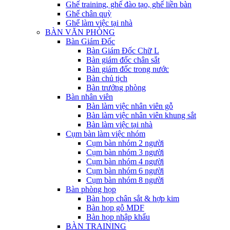
Ghế training, ghế đào tạo, ghế liền bàn
Ghế chân quỳ
Ghế làm việc tại nhà
BÀN VĂN PHÒNG
Bàn Giám Đốc
Bàn Giám Đốc Chữ L
Bàn giám đốc chân sắt
Bàn giám đốc trong nước
Bàn chủ tịch
Bàn trưởng phòng
Bàn nhân viên
Bàn làm việc nhân viên gỗ
Bàn làm việc nhân viên khung sắt
Bàn làm việc tại nhà
Cụm bàn làm việc nhóm
Cụm bàn nhóm 2 người
Cụm bàn nhóm 3 người
Cụm bàn nhóm 4 người
Cụm bàn nhóm 6 người
Cụm bàn nhóm 8 người
Bàn phòng họp
Bàn họp chân sắt & hợp kim
Bàn họp gỗ MDF
Bàn họp nhập khẩu
BÀN TRAINING