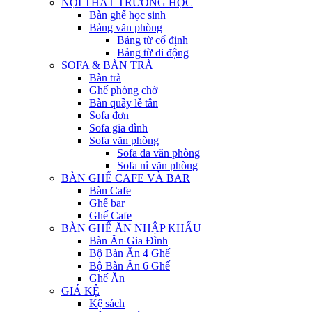
NỘI THẤT TRƯỜNG HỌC
Bàn ghế học sinh
Bảng văn phòng
Bảng từ cố định
Bảng từ di động
SOFA & BÀN TRÀ
Bàn trà
Ghế phòng chờ
Bàn quầy lễ tân
Sofa đơn
Sofa gia đình
Sofa văn phòng
Sofa da văn phòng
Sofa nỉ văn phòng
BÀN GHẾ CAFE VÀ BAR
Bàn Cafe
Ghế bar
Ghế Cafe
BÀN GHẾ ĂN NHẬP KHẨU
Bàn Ăn Gia Đình
Bộ Bàn Ăn 4 Ghế
Bộ Bàn Ăn 6 Ghế
Ghế Ăn
GIÁ KỆ
Kệ sách