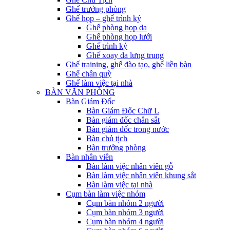
Ghế trưởng phòng
Ghế họp – ghế trình ký
Ghế phòng họp da
Ghế phòng họp lưới
Ghế trình ký
Ghế xoay da lưng trung
Ghế training, ghế đào tạo, ghế liền bàn
Ghế chân quỳ
Ghế làm việc tại nhà
BÀN VĂN PHÒNG
Bàn Giám Đốc
Bàn Giám Đốc Chữ L
Bàn giám đốc chân sắt
Bàn giám đốc trong nước
Bàn chủ tịch
Bàn trưởng phòng
Bàn nhân viên
Bàn làm việc nhân viên gỗ
Bàn làm việc nhân viên khung sắt
Bàn làm việc tại nhà
Cụm bàn làm việc nhóm
Cụm bàn nhóm 2 người
Cụm bàn nhóm 3 người
Cụm bàn nhóm 4 người