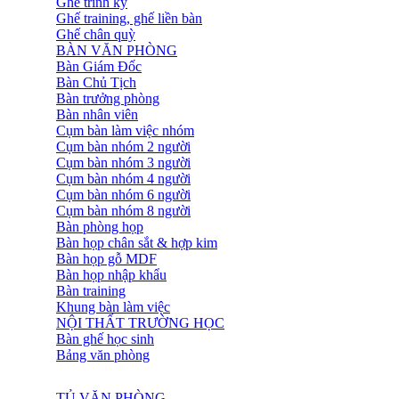
Ghế trình ký
Ghế training, ghế liền bàn
Ghế chân quỳ
BÀN VĂN PHÒNG
Bàn Giám Đốc
Bàn Chủ Tịch
Bàn trưởng phòng
Bàn nhân viên
Cụm bàn làm việc nhóm
Cụm bàn nhóm 2 người
Cụm bàn nhóm 3 người
Cụm bàn nhóm 4 người
Cụm bàn nhóm 6 người
Cụm bàn nhóm 8 người
Bàn phòng họp
Bàn họp chân sắt & hợp kim
Bàn họp gỗ MDF
Bàn họp nhập khẩu
Bàn training
Khung bàn làm việc
NỘI THẤT TRƯỜNG HỌC
Bàn ghế học sinh
Bảng văn phòng
TỦ VĂN PHÒNG