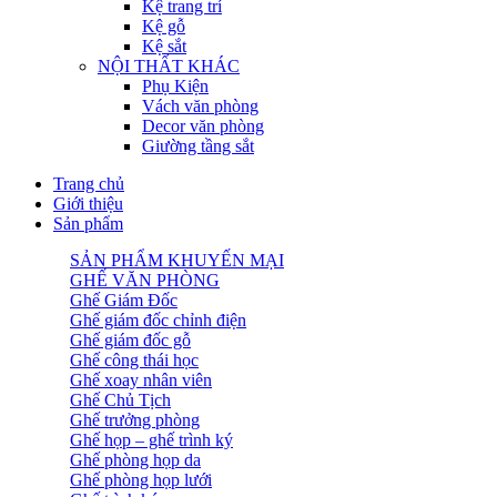
Kệ trang trí
Kệ gỗ
Kệ sắt
NỘI THẤT KHÁC
Phụ Kiện
Vách văn phòng
Decor văn phòng
Giường tầng sắt
Trang chủ
Giới thiệu
Sản phẩm
SẢN PHẨM KHUYẾN MẠI
GHẾ VĂN PHÒNG
Ghế Giám Đốc
Ghế giám đốc chỉnh điện
Ghế giám đốc gỗ
Ghế công thái học
Ghế xoay nhân viên
Ghế Chủ Tịch
Ghế trưởng phòng
Ghế họp – ghế trình ký
Ghế phòng họp da
Ghế phòng họp lưới