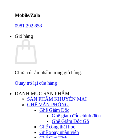
Mobile/Zalo
0981.292.858
Giỏ hàng
Chưa có sản phẩm trong giỏ hàng.
Quay trở lại cửa hàng
DANH MỤC SẢN PHẨM
SẢN PHẨM KHUYẾN MẠI
GHẾ VĂN PHÒNG
Ghế Giám Đốc
Ghế giám đốc chỉnh điện
Ghế Giám Đốc Gỗ
Ghế công thái học
Ghế xoay nhân viên
Ghế Chủ Tịch