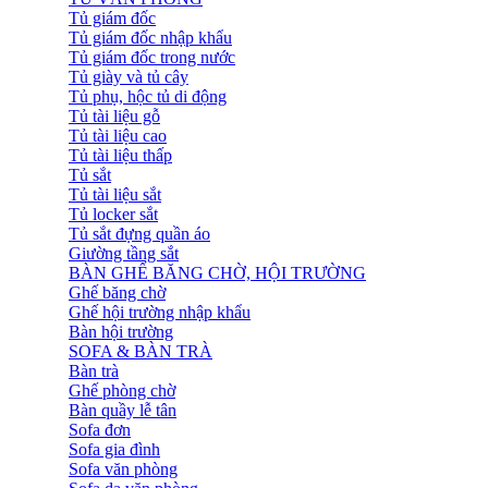
Tủ giám đốc
Tủ giám đốc nhập khẩu
Tủ giám đốc trong nước
Tủ giày và tủ cây
Tủ phụ, hộc tủ di động
Tủ tài liệu gỗ
Tủ tài liệu cao
Tủ tài liệu thấp
Tủ sắt
Tủ tài liệu sắt
Tủ locker sắt
Tủ sắt đựng quần áo
Giường tầng sắt
BÀN GHẾ BĂNG CHỜ, HỘI TRƯỜNG
Ghế băng chờ
Ghế hội trường nhập khẩu
Bàn hội trường
SOFA & BÀN TRÀ
Bàn trà
Ghế phòng chờ
Bàn quầy lễ tân
Sofa đơn
Sofa gia đình
Sofa văn phòng