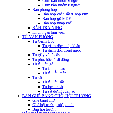
Cụm bàn nhóm 6 người
Cụm bàn nhóm 8 người
Bàn phòng họp
Bàn họp chân sắt & hợp kim
Bàn họp gỗ MDF
Bàn họp nhập khẩu
BÀN TRAINING
Khung bàn làm việc
TỦ VĂN PHÒNG
Tủ Giám Đốc
Tủ giám đốc nhập khẩu
Tủ giám đốc trong nước
Tủ giày và tủ cây
Tủ phụ, hộc tủ di động
Tủ tài liệu gỗ
Tủ tài liệu cao
Tủ tài liệu thấp
Tủ sắt
Tủ tài liệu sắt
Tủ locker sắt
Tủ sắt đựng quần áo
BÀN GHẾ BĂNG CHỜ, HỘI TRƯỜNG
Ghế băng chờ
Ghế hội trường nhập khẩu
Bàn hội trường