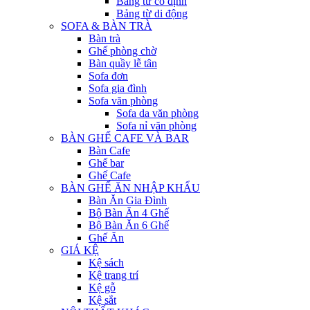
Bảng từ cố định
Bảng từ di động
SOFA & BÀN TRÀ
Bàn trà
Ghế phòng chờ
Bàn quầy lễ tân
Sofa đơn
Sofa gia đình
Sofa văn phòng
Sofa da văn phòng
Sofa nỉ văn phòng
BÀN GHẾ CAFE VÀ BAR
Bàn Cafe
Ghế bar
Ghế Cafe
BÀN GHẾ ĂN NHẬP KHẨU
Bàn Ăn Gia Đình
Bộ Bàn Ăn 4 Ghế
Bộ Bàn Ăn 6 Ghế
Ghế Ăn
GIÁ KỆ
Kệ sách
Kệ trang trí
Kệ gỗ
Kệ sắt