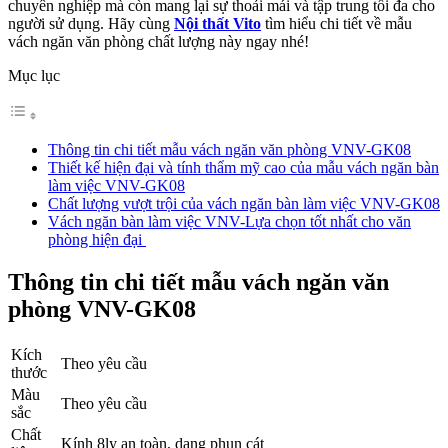
chuyên nghiệp mà còn mang lại sự thoải mái và tập trung tối đa cho
người sử dụng. Hãy cùng
Nội thất Vito
tìm hiểu chi tiết về mẫu
vách ngăn văn phòng chất lượng này ngay nhé!
Mục lục
Thông tin chi tiết mẫu vách ngăn văn phòng VNV-GK08
Thiết kế hiện đại và tính thẩm mỹ cao của mẫu vách ngăn bàn
làm việc VNV-GK08
Chất lượng vượt trội của vách ngăn bàn làm việc VNV-GK08
Vách ngăn bàn làm việc VNV-Lựa chọn tốt nhất cho văn
phòng hiện đại
Thông tin chi tiết mẫu vách ngăn văn
phòng VNV-GK08
Kích
Theo yêu cầu
thước
Màu
Theo yêu cầu
sắc
Chất
Kính 8ly an toàn, dạng phun cát