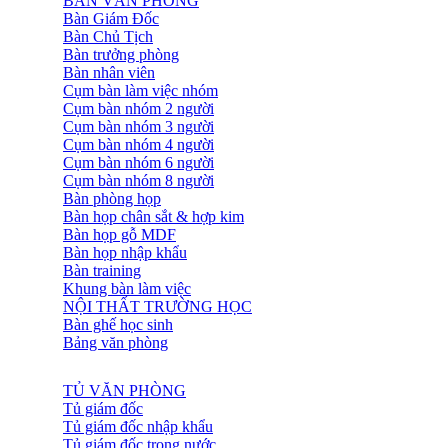
BÀN VĂN PHÒNG
Bàn Giám Đốc
Bàn Chủ Tịch
Bàn trưởng phòng
Bàn nhân viên
Cụm bàn làm việc nhóm
Cụm bàn nhóm 2 người
Cụm bàn nhóm 3 người
Cụm bàn nhóm 4 người
Cụm bàn nhóm 6 người
Cụm bàn nhóm 8 người
Bàn phòng họp
Bàn họp chân sắt & hợp kim
Bàn họp gỗ MDF
Bàn họp nhập khẩu
Bàn training
Khung bàn làm việc
NỘI THẤT TRƯỜNG HỌC
Bàn ghế học sinh
Bảng văn phòng
TỦ VĂN PHÒNG
Tủ giám đốc
Tủ giám đốc nhập khẩu
Tủ giám đốc trong nước