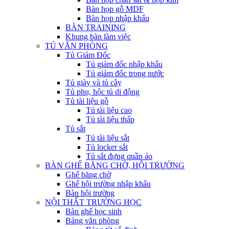
Bàn họp gỗ MDF
Bàn họp nhập khẩu
BÀN TRAINING
Khung bàn làm việc
TỦ VĂN PHÒNG
Tủ Giám Đốc
Tủ giám đốc nhập khẩu
Tủ giám đốc trong nước
Tủ giày và tủ cây
Tủ phụ, hộc tủ di động
Tủ tài liệu gỗ
Tủ tài liệu cao
Tủ tài liệu thấp
Tủ sắt
Tủ tài liệu sắt
Tủ locker sắt
Tủ sắt đựng quần áo
BÀN GHẾ BĂNG CHỜ, HỘI TRƯỜNG
Ghế băng chờ
Ghế hội trường nhập khẩu
Bàn hội trường
NỘI THẤT TRƯỜNG HỌC
Bàn ghế học sinh
Bảng văn phòng