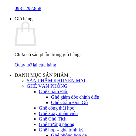
0981.292.858
Giỏ hàng
Chưa có sản phẩm trong giỏ hàng.
Quay trở lại cửa hàng
DANH MỤC SẢN PHẨM
SẢN PHẨM KHUYẾN MẠI
GHẾ VĂN PHÒNG
Ghế Giám Đốc
Ghế giám đốc chỉnh điện
Ghế Giám Đốc Gỗ
Ghế công thái học
Ghế xoay nhân viên
Ghế Chủ Tịch
Ghế trưởng phòng
Ghế họp – ghế trình ký
Ghế phòng họp da