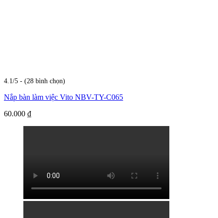
4.1/5 - (28 bình chọn)
Nắp bàn làm việc Vito NBV-TY-C065
60.000
₫