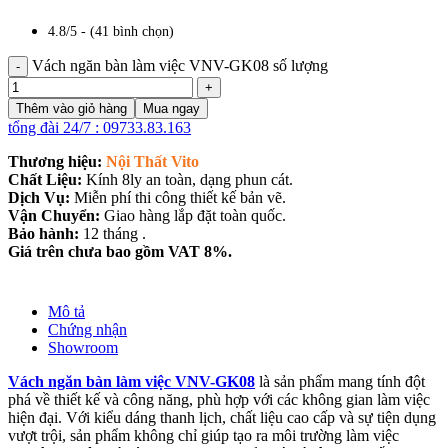
4.8/5 - (41 bình chọn)
Vách ngăn bàn làm việc VNV-GK08 số lượng
Thêm vào giỏ hàng
Mua ngay
tổng đài 24/7 : 09733.83.163
Thương hiệu:
Nội Thất Vito
Chất Liệu:
Kính 8ly an toàn, dạng phun cát.
Dịch Vụ:
Miễn phí thi công thiết kế bản vẽ.
Vận Chuyển:
Giao hàng lắp đặt toàn quốc.
Bảo hành:
12 tháng .
Giá trên chưa bao gồm VAT 8%.
Mô tả
Chứng nhận
Showroom
Vách ngăn bàn làm việc VNV-GK08
là sản phẩm mang tính đột
phá về thiết kế và công năng, phù hợp với các không gian làm việc
hiện đại. Với kiểu dáng thanh lịch, chất liệu cao cấp và sự tiện dụng
vượt trội, sản phẩm không chỉ giúp tạo ra môi trường làm việc