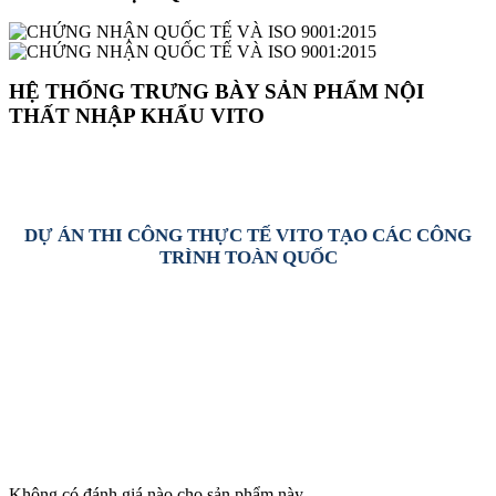
HỆ THỐNG TRƯNG BÀY SẢN PHẨM NỘI
THẤT NHẬP KHẨU VITO
DỰ ÁN THI CÔNG THỰC TẾ VITO TẠO CÁC CÔNG
TRÌNH TOÀN QUỐC
Không có đánh giá nào cho sản phẩm này.