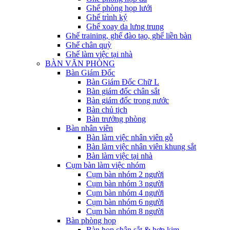
Ghế phòng họp lưới
Ghế trình ký
Ghế xoay da lưng trung
Ghế training, ghế đào tạo, ghế liền bàn
Ghế chân quỳ
Ghế làm việc tại nhà
BÀN VĂN PHÒNG
Bàn Giám Đốc
Bàn Giám Đốc Chữ L
Bàn giám đốc chân sắt
Bàn giám đốc trong nước
Bàn chủ tịch
Bàn trưởng phòng
Bàn nhân viên
Bàn làm việc nhân viên gỗ
Bàn làm việc nhân viên khung sắt
Bàn làm việc tại nhà
Cụm bàn làm việc nhóm
Cụm bàn nhóm 2 người
Cụm bàn nhóm 3 người
Cụm bàn nhóm 4 người
Cụm bàn nhóm 6 người
Cụm bàn nhóm 8 người
Bàn phòng họp
Bàn họp chân sắt & hợp kim