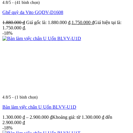
4.8/5 - (41 bình chọn)
Ghế quỳ da Vito GQDV-D1608
1.880.000
₫
Giá gốc là: 1.880.000 ₫.
1.750.000
₫
Giá hiện tại là:
1.750.000 ₫.
-18%
4.8/5 - (1 bình chọn)
Bàn làm việc chân U Uốn BLVV-U1D
1.300.000
₫
–
2.900.000
₫
Khoảng giá: từ 1.300.000 ₫ đến
2.900.000 ₫
-18%