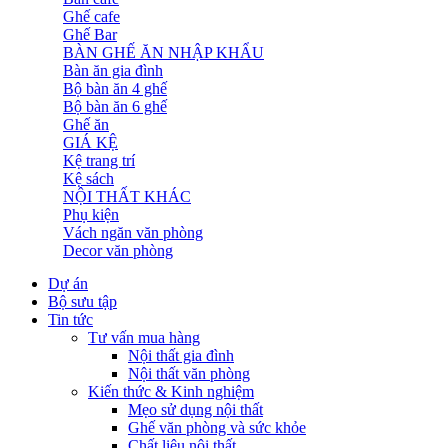
Ghế cafe
Ghế Bar
BÀN GHẾ ĂN NHẬP KHẨU
Bàn ăn gia đình
Bộ bàn ăn 4 ghế
Bộ bàn ăn 6 ghế
Ghế ăn
GIÁ KỆ
Kệ trang trí
Kệ sách
NỘI THẤT KHÁC
Phụ kiện
Vách ngăn văn phòng
Decor văn phòng
Dự án
Bộ sưu tập
Tin tức
Tư vấn mua hàng
Nội thất gia đình
Nội thất văn phòng
Kiến thức & Kinh nghiệm
Mẹo sử dụng nội thất
Ghế văn phòng và sức khỏe
Chất liệu nội thất