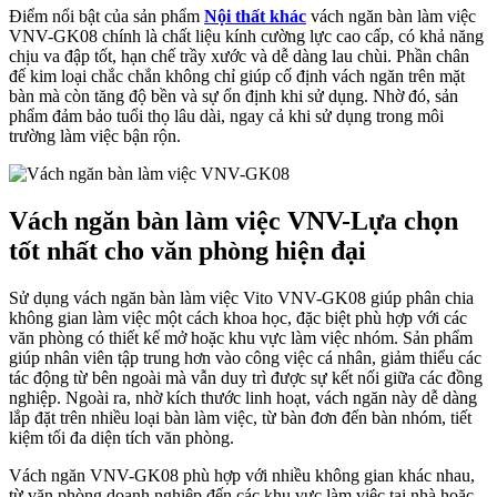
Điểm nổi bật của sản phẩm
Nội thất khác
vách ngăn bàn làm việc
VNV-GK08 chính là chất liệu kính cường lực cao cấp, có khả năng
chịu va đập tốt, hạn chế trầy xước và dễ dàng lau chùi. Phần chân
đế kim loại chắc chắn không chỉ giúp cố định vách ngăn trên mặt
bàn mà còn tăng độ bền và sự ổn định khi sử dụng. Nhờ đó, sản
phẩm đảm bảo tuổi thọ lâu dài, ngay cả khi sử dụng trong môi
trường làm việc bận rộn.
Vách ngăn bàn làm việc VNV-Lựa chọn
tốt nhất cho văn phòng hiện đại
Sử dụng vách ngăn bàn làm việc Vito VNV-GK08 giúp phân chia
không gian làm việc một cách khoa học, đặc biệt phù hợp với các
văn phòng có thiết kế mở hoặc khu vực làm việc nhóm. Sản phẩm
giúp nhân viên tập trung hơn vào công việc cá nhân, giảm thiểu các
tác động từ bên ngoài mà vẫn duy trì được sự kết nối giữa các đồng
nghiệp. Ngoài ra, nhờ kích thước linh hoạt, vách ngăn này dễ dàng
lắp đặt trên nhiều loại bàn làm việc, từ bàn đơn đến bàn nhóm, tiết
kiệm tối đa diện tích văn phòng.
Vách ngăn VNV-GK08 phù hợp với nhiều không gian khác nhau,
từ văn phòng doanh nghiệp đến các khu vực làm việc tại nhà hoặc