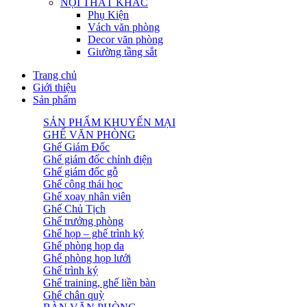
NỘI THẤT KHÁC
Phụ Kiện
Vách văn phòng
Decor văn phòng
Giường tầng sắt
Trang chủ
Giới thiệu
Sản phẩm
SẢN PHẨM KHUYẾN MẠI
GHẾ VĂN PHÒNG
Ghế Giám Đốc
Ghế giám đốc chỉnh điện
Ghế giám đốc gỗ
Ghế công thái học
Ghế xoay nhân viên
Ghế Chủ Tịch
Ghế trưởng phòng
Ghế họp – ghế trình ký
Ghế phòng họp da
Ghế phòng họp lưới
Ghế trình ký
Ghế training, ghế liền bàn
Ghế chân quỳ